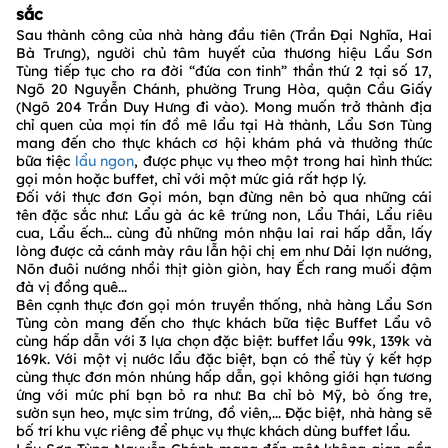
sắc
Sau thành công của nhà hàng đầu tiên (Trần Đại Nghĩa, Hai
Bà Trưng), người chủ tâm huyết của thương hiệu Lẩu Sơn
Tùng tiếp tục cho ra đời “đứa con tinh” thần thứ 2 tại số 17,
Ngõ 20 Nguyễn Chánh, phường Trung Hòa, quận Cầu Giấy
(Ngõ 204 Trần Duy Hưng đi vào). Mong muốn trở thành địa
chỉ quen của mọi tín đồ mê lẩu tại Hà thành, Lẩu Sơn Tùng
mang đến cho thực khách cơ hội khám phá và thưởng thức
bữa tiệc
lẩu ngon
, được phục vụ theo một trong hai hình thức:
gọi món hoặc buffet, chỉ với một mức giá rất hợp lý.
Đối với thực đơn Gọi món, bạn đừng nên bỏ qua những cái
tên đặc sắc như: Lẩu gà ác kê trứng non, Lẩu Thái, Lẩu riêu
cua, Lẩu ếch... cùng đủ những món nhậu lai rai hấp dẫn, lấy
lòng được cả cánh mày râu lẫn hội chị em như Dải lợn nướng,
Nõn đuôi nướng nhồi thịt giòn giòn, hay Ếch rang muối đậm
đà vị đồng quê...
Bên cạnh thực đơn gọi món truyền thống, nhà hàng Lẩu Sơn
Tùng còn mang đến cho thực khách bữa tiệc Buffet Lẩu vô
cùng hấp dẫn với 3 lựa chọn đặc biệt: buffet lẩu 99k, 139k và
169k. Với một vị nước lẩu đặc biệt, bạn có thể tùy ý kết hợp
cùng thực đơn món nhúng hấp dẫn, gọi không giới hạn tương
ứng với mức phí bạn bỏ ra như: Ba chỉ bò Mỹ, bò ống tre,
sườn sụn heo, mực sim trứng, đồ viên,... Đặc biệt, nhà hàng sẽ
bố trí khu vực riêng để phục vụ thực khách dùng buffet lẩu.