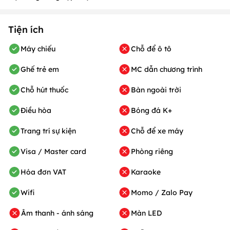
Tiện ích
Máy chiếu
Chỗ để ô tô
Ghế trẻ em
MC dẫn chương trình
Chỗ hút thuốc
Bàn ngoài trời
Điều hòa
Bóng đá K+
Trang trí sự kiện
Chỗ để xe máy
Visa / Master card
Phòng riêng
Hóa đơn VAT
Karaoke
Wifi
Momo / Zalo Pay
Âm thanh - ánh sáng
Màn LED