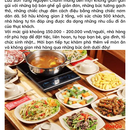
Lẩu Sơn Tùng Nguyễn Chánh mang đến một không gian gần
gũi với những bộ bàn ghế gỗ giản đơn, những bức tường gạch
thô, những chiếc chụp đèn cách điệu bằng những chiếc nơm
dân dã. Sở hữu không gian 2 tầng, với sức chứa 500 khách,
nhà hàng tự tin đáp ứng được đa dạng những nhu cầu đi ăn
của thực khách.
Với mức giá khoảng 150.000 - 200.000 vnđ/người, nhà hàng
rất phù hợp để đặt tiệc, liên hoan, tụ họp bạn bè, gia đình, tổ
chức sinh nhật... Mời bạn tiếp tục khám phá thêm về món ăn
và không gian nhà hàng qua những bức ảnh dưới đây!