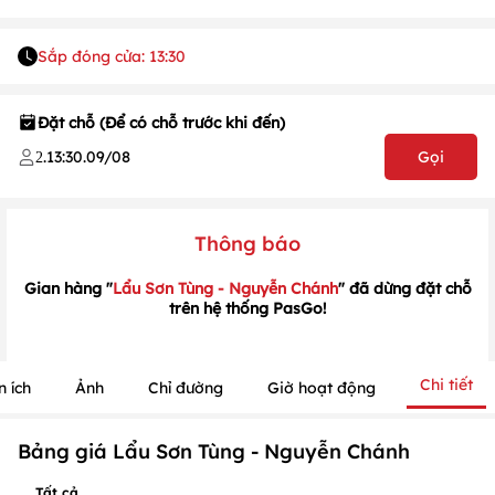
Sắp đóng cửa: 13:30
Đặt chỗ (Để có chỗ trước khi đến)
.
13:30
.
09/08
Gọi
2
1
/
1
/
1
Thông báo
Gian hàng "
Lẩu Sơn Tùng - Nguyễn Chánh
" đã dừng đặt chỗ
trên hệ thống PasGo!
Chi tiết
n ích
Ảnh
Chỉ đường
Giờ hoạt động
Bảng giá Lẩu Sơn Tùng - Nguyễn Chánh
Tất cả