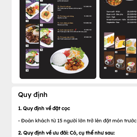
Quy định
1. Quy định về đặt cọc
- Đoàn khách từ 15 người lớn trở lên đặt món trước đặ
2. Quy định về ưu đãi: Có, cụ thể như sau: