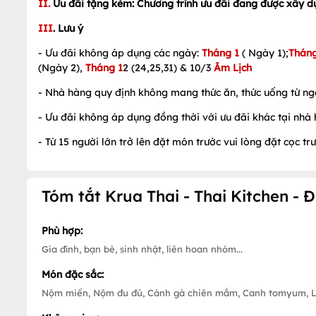
II.
Ưu đãi tặng kèm: Chương trình ưu đãi đang được xây d
III
. Lưu ý
- Ưu đãi không áp dụng các ngày:
Tháng 1
( Ngày 1);
Tháng
(Ngày 2),
Tháng 1
2 (24,25,31) & 10/3
Âm Lịch
- Nhà hàng quy định không mang thức ăn, thức uống từ ng
- Ưu đãi không áp dụng đồng thời với ưu đãi khác tại nhà
- Từ 15 người lớn trở lên đặt món trước vui lòng đặt cọc t
Tóm tắt Krua Thai - Thai Kitchen - 
Phù hợp:
Gia đình, bạn bè, sinh nhật, liên hoan nhóm...
Món đặc sắc:
Nộm miến, Nộm đu đủ, Cánh gà chiên mắm, Canh tomyum, L