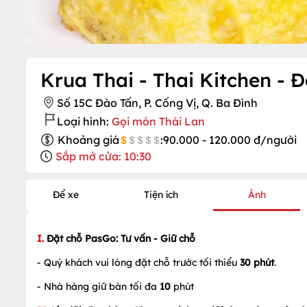
Krua Thai - Thai Kitchen - 
Số 15C Đào Tấn, P. Cống Vị, Q. Ba Đình
Loại hình:
Gọi món Thái Lan
Khoảng giá
:
90.000 - 120.000 đ/người
Sắp mở cửa: 10:30
Để xe
Tiện ích
Ảnh
I.
Đặt chỗ PasGo: Tư vấn - Giữ chỗ
- Quý khách vui lòng đặt chỗ trước tối thiểu
30 phút
.
- Nhà hàng giữ bàn tối đa
10
phút