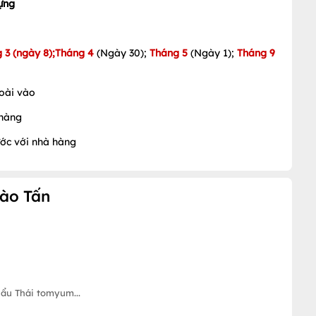
ựng
 3 (ngày 8);Tháng 4
(Ngày 30);
Tháng 5
(Ngày 1);
Tháng 9
oài vào
 hàng
rước với nhà hàng
Đào Tấn
ẩu Thái tomyum...