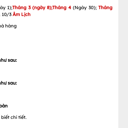
ày 1);
Tháng 3 (ngày 8);Tháng 4
(Ngày 30);
Tháng
& 10/3
Âm Lịch
nhà hàng
như sau:
như sau:
 bàn
iết chi tiết.