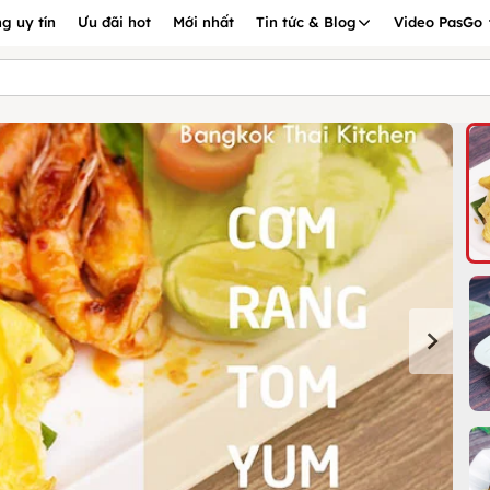
g uy tín
Ưu đãi hot
Mới nhất
Tin tức & Blog
Video PasGo