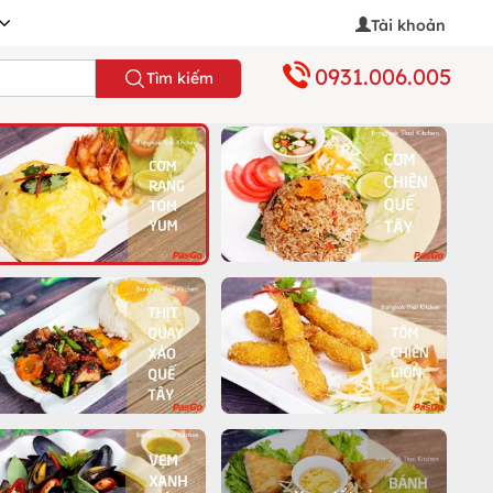
Tài khoản
0931.006.005
Tìm kiếm