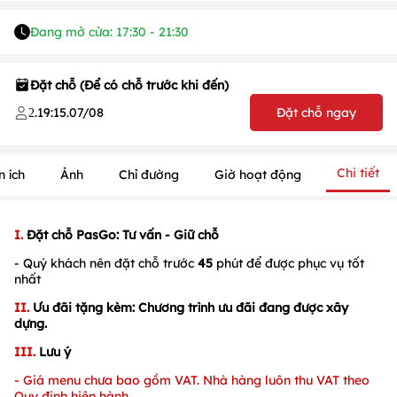
Đang mở cửa: 17:30 - 21:30
Đặt chỗ (Để có chỗ trước khi đến)
.
19:15
.
07/08
Đặt chỗ ngay
2
1
/
1
/
1
Chi tiết
n ích
Ảnh
Chỉ đường
Giờ hoạt động
I.
Đặt chỗ PasGo: Tư vấn - Giữ chỗ
- Quý khách nên đặt chỗ trước
45
phút để được phục vụ tốt
nhất
II.
Ưu đãi tặng kèm: Chương trình ưu đãi đang được xây
dựng.
III.
Lưu ý
- Giá menu chưa bao gồm VAT.
Nhà hàng luôn thu
VAT theo
Quy định hiện hành