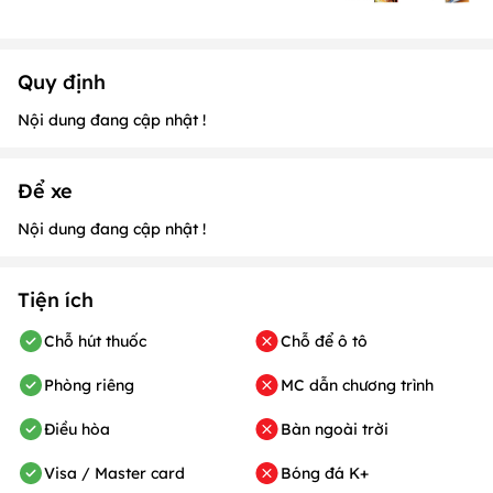
Quy định
Nội dung đang cập nhật !
Để xe
Nội dung đang cập nhật !
Tiện ích
Chỗ hút thuốc
Chỗ để ô tô
Phòng riêng
MC dẫn chương trình
Điều hòa
Bàn ngoài trời
Visa / Master card
Bóng đá K+