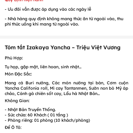
- Ưu đãi vẫn được áp dụng vào các ngày lễ
- Nhà hàng quy định không mang thức ăn từ ngoài vào, thu
phí thức uống khi mang từ ngoài vào.
Tóm tắt Izakaya Yancha – Triệu Việt Vương
Phù Hợp:
Tụ họp, gặp mặt, liên hoan, sinh nhật…
Món Đặc Sắc:
Mang cá Buri nướng, Các món nướng tại bàn, Cơm cuộn
Yancha Califonia roll, Mì cay Tantanmen, Sườn non bò Mỹ áp
chảo, Cánh gà chiên sốt cay, Lẩu hà Nhật Bản…
Không Gian:
- Nhật Bản Truyền Thống.
- Sức chứa: 60 Khách ( 01 tầng )
- Phòng riêng: 01 phòng (10 khách/phòng)
Để Ô Tô: