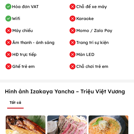
Hóa đơn VAT
Chỗ để xe máy
Wifi
Karaoke
Máy chiếu
Momo / Zalo Pay
Âm thanh - ánh sáng
Trang trí sự kiện
HĐ trực tiếp
Màn LED
Ghế trẻ em
Chỗ chơi trẻ em
Hình ảnh Izakaya Yancha – Triệu Việt Vương
Tất cả