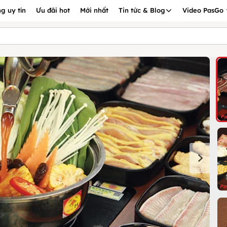
g uy tín
Ưu đãi hot
Mới nhất
Tin tức & Blog
Video PasGo