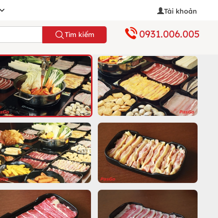
Tài khoản
0931.006.005
Tìm kiếm