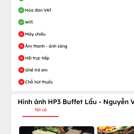
Hóa đơn VAT
Wifi
Máy chiếu
Âm thanh - ánh sáng
HĐ trực tiếp
Ghế trẻ em
Chỗ hút thuốc
Hình ảnh HP3 Buffet Lẩu - Nguyễn 
Tất cả