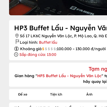
HP3 Buffet Lẩu - Nguyễn Vă
Số 17 LK6C Nguyễn Văn Lộc, P. Mộ Lao, Q. Hà 
Loại hình:
Buffet lẩu
Khoảng giá
:
100.000 – 130.000 đ/người
Sắp đóng cửa: 13:00
Tạm ng
Gian hàng "
HP3 Buffet Lẩu - Nguyễn Văn Lộc
" 
hãy quay lại
Để xe
Tiện ích
Ảnh