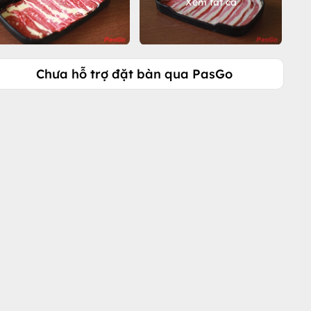
Xem tất cả
Chưa hỗ trợ đặt bàn qua PasGo
Gọi ngay