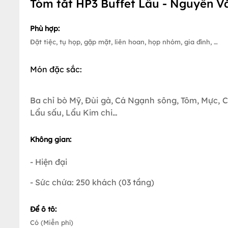
Tóm tắt HP3 Buffet Lẩu - Nguyễn V
Phù hợp:
Đặt tiệc, tụ họp, gặp mặt, liên hoan, họp nhóm, gia đình, …
Món đặc sắc:
Ba chỉ bò Mỹ, Đùi gà, Cá Ngạnh sông, Tôm, Mực, 
Lẩu sấu, Lẩu Kim chi…
Không gian:
- Hiện đại
- Sức chứa: 250 khách (03 tầng)
Để ô tô:
Có (Miễn phí)