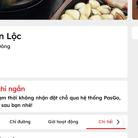
n Lộc
Đông
hỉ ngắn
tạm thời không nhận đặt chỗ qua hệ thống PasGo,
 sau bạn nhé!
Chỉ đường
Giờ hoạt động
Chi tiết