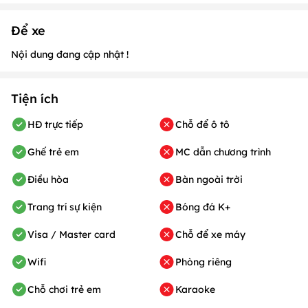
Để xe
Nội dung đang cập nhật !
Tiện ích
HĐ trực tiếp
Chỗ để ô tô
Ghế trẻ em
MC dẫn chương trình
Điều hòa
Bàn ngoài trời
Trang trí sự kiện
Bóng đá K+
Visa / Master card
Chỗ để xe máy
Wifi
Phòng riêng
Chỗ chơi trẻ em
Karaoke