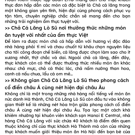
thực đơn hấp dẫn các món cá đặc biệt là Chả cá lăng trong
một không gian yên tĩnh, hiện đại cùng phong cách phục vụ
tận tâm, chuyên nghiệp chắc chắn sẽ mang đến cho bạn
những trải nghiệm ẩm thực tuyệt vời.
>> Chả Cá Lăng Lò Sũ nơi thưởng thức những món
ăn tuyệt vời nhất của ẩm thực Việt
Để làm ra được món chả cá hấp dẫn với hương vị độc đáo
nhà hàng phải tỉ mỉ và chau chuốt từ khâu chọn nguyên liệu
cho tới công đoạn chế biến, cá lăng được chọn làm sao cho ít
xương nhất, thịt chắc và dai. Ngoài chả cá lăng, đến đây,
thực khách còn có thể được thưởng thức nhiều món ăn khác
nhau: chả mực, chả cá thác lác, chả nấm nướng than hoa,
canh cá nấu chua, lẩu cá om mẻ…
>> Không gian Chả Cá Lăng Lò Sũ theo phong cách
cổ điển châu Á cùng nét hiện đại châu Âu
Không chỉ là một trong những nhà hàng nổi tiếng về món ăn
nức danh Hà thành, Chả Cá Lăng Lò Sũ còn đầu tư vào không
gian thiết kế là những nét hòa trộn giữa phong cách cổ điển
châu Á cùng nét hiện đại châu Âu. Tọa lạc một cách khá
khiêm nhường tại khuôn viên khách sạn Hanoi E Central, nhà
hàng Chả Cá Lăng với sức chứa 40 khách là điểm đến quen
thuộc không chỉ của thực khách Hà Thành mà còn của những
thực khách muốn giới thiệu món ăn Hà Nội đến bạn bè của