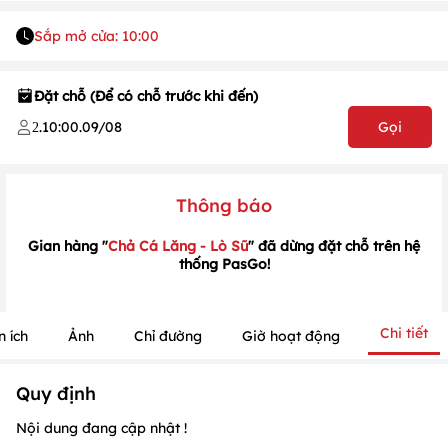
Sắp mở cửa: 10:00
Đặt chỗ (Để có chỗ trước khi đến)
1
/
1
/
1
.
10:00
.
09/08
Gọi
2
Thông báo
Gian hàng "
Chả Cá Lăng - Lò Sũ
" đã dừng đặt chỗ trên hệ
thống PasGo!
Chi tiết
n ích
Ảnh
Chỉ đường
Giờ hoạt động
Quy định
Nội dung đang cập nhật !