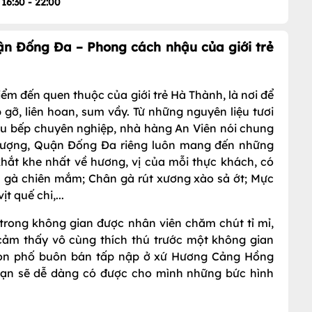
16:30 - 22:00
ận Đống Đa – Phong cách nhậu của giới trẻ
ểm đến quen thuộc của giới trẻ Hà Thành, là nơi để
gỡ, liên hoan, sum vầy. Từ những nguyên liệu tươi
ầu bếp chuyên nghiệp, nhà hàng An Viên nói chung
hượng, Quận Đống Đa riêng luôn mang đến những
ắt khe nhất về hương, vị của mỗi thực khách, có
n gà chiên mắm; Chân gà rút xương xào sả ớt; Mực
t quế chi,...
trong không gian được nhân viên chăm chút tỉ mỉ,
cảm thấy vô cùng thích thú trước một không gian
 con phố buôn bán tấp nập ở xứ Hương Cảng Hồng
bạn sẽ dễ dàng có được cho mình những bức hình