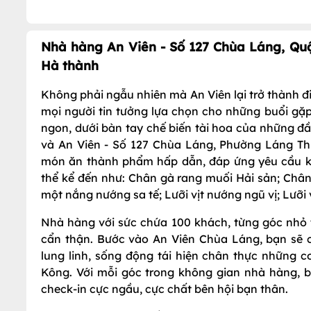
Nhà hàng An Viên - Số 127 Chùa Láng, Qu
Hà thành
Không phải ngẫu nhiên mà An Viên lại trở thành đi
mọi người tin tưởng lựa chọn cho những buổi gặp 
ngon, dưới bàn tay chế biến tài hoa của những đ
và An Viên - Số 127 Chùa Láng, Phường Láng T
món ăn thành phẩm hấp dẫn, đáp ứng yêu cầu kh
thể kể đến như: Chân gà rang muối Hải sản; Châ
một nắng nướng sa tế; Lưỡi vịt nướng ngũ vị; Lưỡi vị
Nhà hàng với sức chứa 100 khách, từng góc nhỏ 
cẩn thận. Bước vào An Viên Chùa Láng, bạn sẽ 
lung linh, sống động tái hiện chân thực những
Kông. Với mỗi góc trong không gian nhà hàng, 
check-in cực ngầu, cực chất bên hội bạn thân.