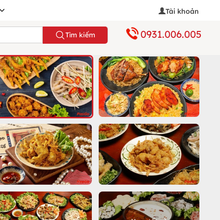
Tài khoản
0931.006.005
Tìm kiếm