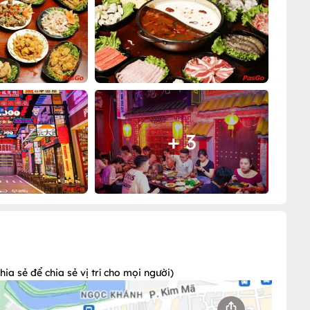
+ 3
a sẻ để chia sẻ vị trí cho mọi người)