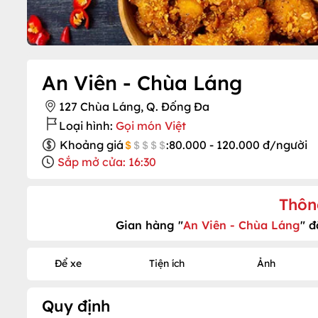
An Viên - Chùa Láng
127 Chùa Láng, Q. Đống Đa
Loại hình:
Gọi món Việt
Khoảng giá
:
80.000 - 120.000 đ/người
Sắp mở cửa: 16:30
Thôn
Gian hàng "
An Viên - Chùa Láng
" đ
Để xe
Tiện ích
Ảnh
Quy định