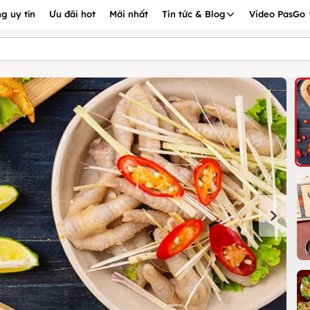
g uy tín
Ưu đãi hot
Mới nhất
Tin tức & Blog
Video PasGo