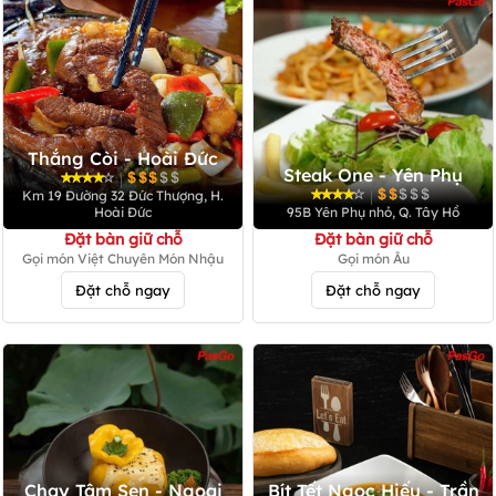
Thắng Còi - Hoài Đức
Steak One - Yên Phụ
|
|
Km 19 Đường 32 Đức Thượng, H.
Hoài Đức
95B Yên Phụ nhỏ, Q. Tây Hồ
Đặt bàn giữ chỗ
Đặt bàn giữ chỗ
Gọi món Việt Chuyên Món Nhậu
Gọi món Âu
Đặt chỗ ngay
Đặt chỗ ngay
Chay Tâm Sen - Ngoại
Bít Tết Ngọc Hiếu - Trần