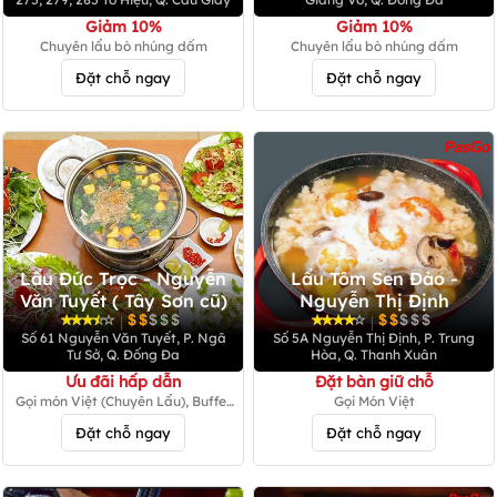
Giảm
10%
Giảm 10%
Chuyên lẩu bò nhúng dấm
Chuyên lẩu bò nhúng dấm
Đặt chỗ ngay
Đặt chỗ ngay
Lẩu Đức Trọc - Nguyễn
Lẩu Tôm Sen Đào -
Văn Tuyết ( Tây Sơn cũ)
Nguyễn Thị Định
|
|
Số 61 Nguyễn Văn Tuyết, P. Ngã
Số 5A Nguyễn Thị Định, P. Trung
Tư Sở, Q. Đống Đa
Hòa, Q. Thanh Xuân
Ưu đãi hấp dẫn
Đặt bàn giữ chỗ
Gọi món Việt (Chuyên Lẩu), Buffet
Gọi Món Việt
Nướng Việt
Đặt chỗ ngay
Đặt chỗ ngay