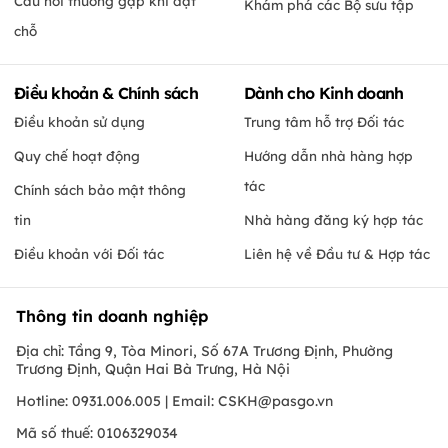
Câu hỏi thường gặp khi đặt
Khám phá các Bộ sưu tập
chỗ
Điều khoản & Chính sách
Dành cho Kinh doanh
Điều khoản sử dụng
Trung tâm hỗ trợ Đối tác
Quy chế hoạt động
Hướng dẫn nhà hàng hợp
tác
Chính sách bảo mật thông
tin
Nhà hàng đăng ký hợp tác
Điều khoản với Đối tác
Liên hệ về Đầu tư & Hợp tác
Thông tin doanh nghiệp
Địa chỉ: Tầng 9, Tòa Minori, Số 67A Trương Định, Phường
Trương Định, Quận Hai Bà Trưng, Hà Nội
Hotline: 0931.006.005 | Email:
CSKH@pasgo.vn
Mã số thuế: 0106329034