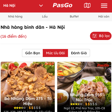
Nhà hàng
Lẩu
Buffet
Hải sản
Nhà hàng bình dân - Hà Nội
Bộ lọc
(16 điểm đến)
Gần Bạn
Mức Ưu Đãi
Đánh Giá
Bò Nhúng Dấm 555 –
Bò Nhúng Dấm 275 - Tô
Núi Trúc
Hiệu
|
|
Ngõ 12, Phố Núi Trúc, 105-C8
275, 279, 285 Tô Hiệu, Q. Cầu Giấy
Giảng Võ, Q. Đống Đa