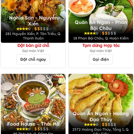
Nghĩa Sơn - Nguyễn
Quán Ăn Ngon - Phan
Xiển
Bội Châu
|
|
281 Nguyễn Xiển, P. Tân Triều, Q.
Thanh Xuân
18 Phan Bội Châu, Q. Hoàn Kiếm
Đặt bàn giữ chỗ
Tạm dừng Hợp tác
Gọi món Việt
Gọi món Việt
Đặt chỗ ngay
Gọi điện
Quán Ăn Ngon - Hoàng
Đạo Thúy
Food House – Thái Hà
|
|
25T2 Hoàng Đạo Thúy, Tầng 1, Q.
85 Thái Hà, Q. Đống Đa
Cầu Giấy