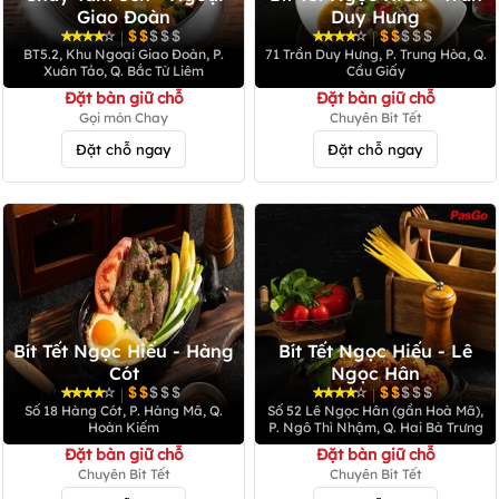
Giao Đoàn
Duy Hưng
|
|
BT5.2, Khu Ngoại Giao Đoàn, P.
71 Trần Duy Hưng, P. Trung Hòa, Q.
Xuân Tảo, Q. Bắc Từ Liêm
Cầu Giấy
Đặt bàn giữ chỗ
Đặt bàn giữ chỗ
Gọi món Chay
Chuyên Bít Tết
Đặt chỗ ngay
Đặt chỗ ngay
Bít Tết Ngọc Hiếu - Hàng
Bít Tết Ngọc Hiếu - Lê
Cót
Ngọc Hân
|
|
Số 18 Hàng Cót, P. Hàng Mã, Q.
Số 52 Lê Ngọc Hân (gần Hoà Mã),
Hoàn Kiếm
P. Ngô Thì Nhậm, Q. Hai Bà Trưng
Đặt bàn giữ chỗ
Đặt bàn giữ chỗ
Chuyên Bít Tết
Chuyên Bít Tết