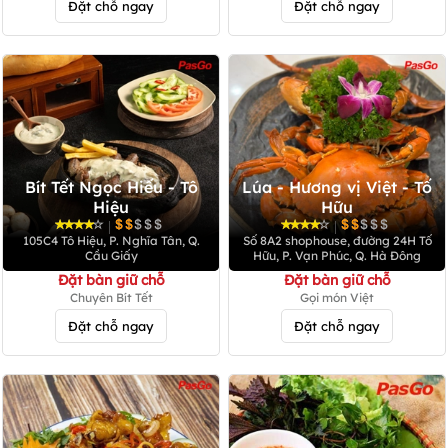
Đặt chỗ ngay
Đặt chỗ ngay
Bít Tết Ngọc Hiếu - Tô
Lúa - Hương vị Việt - Tố
Hiệu
Hữu
|
|
105C4 Tô Hiệu, P. Nghĩa Tân, Q.
Số 8A2 shophouse, đường 24H Tố
Cầu Giấy
Hữu, P. Vạn Phúc, Q. Hà Đông
Đặt bàn giữ chỗ
Đặt bàn giữ chỗ
Chuyên Bít Tết
Gọi món Việt
Đặt chỗ ngay
Đặt chỗ ngay