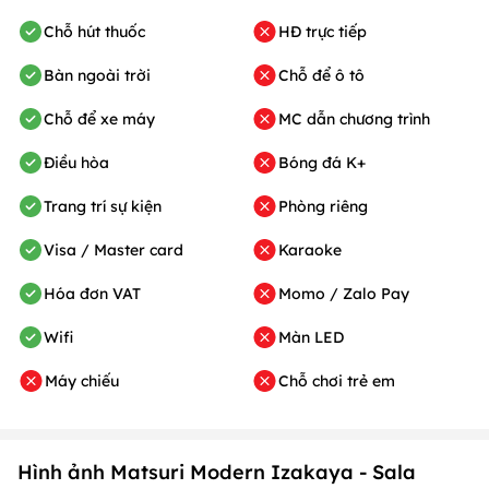
Chỗ hút thuốc
HĐ trực tiếp
Bàn ngoài trời
Chỗ để ô tô
Chỗ để xe máy
MC dẫn chương trình
Điều hòa
Bóng đá K+
Trang trí sự kiện
Phòng riêng
Visa / Master card
Karaoke
Hóa đơn VAT
Momo / Zalo Pay
Wifi
Màn LED
Máy chiếu
Chỗ chơi trẻ em
Hình ảnh Matsuri Modern Izakaya - Sala