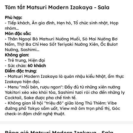
Tóm tắt Matsuri Modern Izakaya - Sala
Phù hợp:
- Tiếp khách, Ăn gia đình, Hẹn hò, Tổ chức sinh nhật, Họp
nhóm...
Món đặc sắc:
- Thăn Ngoại Bò Matsuri Nướng Muối, Sò Mai Nướng Bơ
Nấm, Thịt Ba Chỉ Heo Sốt Teriyaki Nướng Xiên, Ốc Bulot
Nướng, Sashimi...
Không gian:
- Trẻ trung, Hiện đại
- Sức chứa:
60
khách
Điểm đặc trưng:
- Matsuri Modern Izakaya là quán nhậu kiểu Nhật, ẩm thực
Izakaya hiện đại.
- Menu "mồi bén, rượu ngon": Đầy đủ từ những xiên nướng
Yakitori xèo xèo khói tỏa, Sashimi tươi rói cho đến những ly
Cocktail, Sake được pha chế tinh tế.
- Không gian lễ hội "triệu đô" giữa lòng Thủ Thiêm: Vibe
đường phố Tokyo sầm uất, View mở ôm trọn phố thị, Góc
check-in đậm chất nghệ thuật.
Bảng giá Matsuri Modern Izakaya - Sala