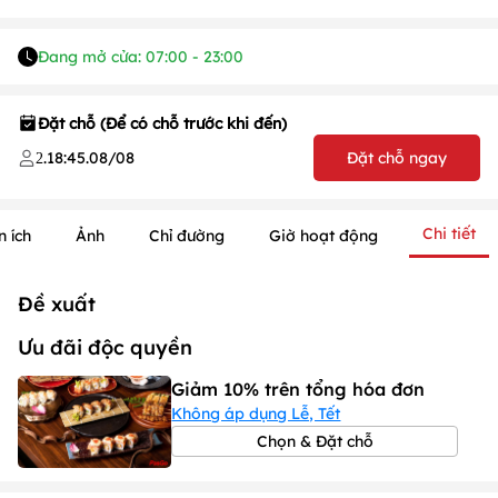
Đang mở cửa: 07:00 - 23:00
Đặt chỗ (Để có chỗ trước khi đến)
.
18:45
.
08/08
Đặt chỗ ngay
2
Chi tiết
n ích
Ảnh
Chỉ đường
Giờ hoạt động
1
/
1
/
1
Đề xuất
Ưu đãi độc quyền
Giảm 10% trên tổng hóa đơn
Không áp dụng Lễ, Tết
Chọn & Đặt chỗ