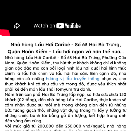
Nhà hàng Lẩu Hơi Caribê - Số 63 Hai Bà Trưng,
Quận Hoàn Kiếm – Lẩu hơi ngon và hơn thế nữa...
Nhà hàng Lẩu Hơi Caribê - Số 63 Hai Bà Trưng, Phường Cửa
Nam, Quận Hoàn Kiếm, thu hút thực khách không chỉ vì không
gian độc đáo mà còn bởi loại hình lẩu hơi dưới hai hình thức
chính là lẩu hơi chim và lẩu hơi hải sản. Bên cạnh đó, nhà
hàng còn có những
hương vị lẩu truyền thống
phục vụ cho
thực khách khi có nhu cầu và trong đó, được yêu thích nhất
phải kể đến món lẩu Thái tomyum trứ danh.
Nằm trên con phố Hai Bà Trưng tấp nập, sở hữu sức chứa 150
khách (02 tầng), đến nhà hàng Lẩu Hơi Caribe, thực khách sẽ
cảm nhận được sự mới mẻ trong không gian đến từ những
bức tường gạch thô, những vật dụng trang trí lấy ý tưởng từ
những chiếc bánh lái bằng gỗ ấn tượng, kết hợp trong ánh
đèn vàng ấm cúng.
Với mức giá từ 200.000 đến 250.000 vnđ/người, nhà hàng