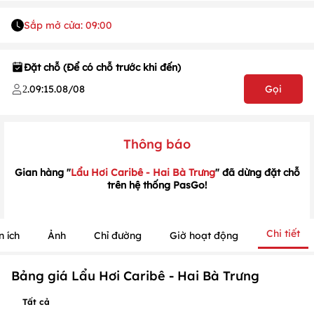
Sắp mở cửa: 09:00
Đặt chỗ (Để có chỗ trước khi đến)
.
09:15
.
08/08
Gọi
2
1
/
1
/
1
Thông báo
Gian hàng "
Lẩu Hơi Caribê - Hai Bà Trưng
" đã dừng đặt chỗ
trên hệ thống PasGo!
Chi tiết
n ích
Ảnh
Chỉ đường
Giờ hoạt động
Bảng giá Lẩu Hơi Caribê - Hai Bà Trưng
Tất cả