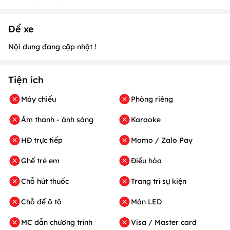
Để xe
Nội dung đang cập nhật !
Tiện ích
Máy chiếu
Phòng riêng
Âm thanh - ánh sáng
Karaoke
HĐ trực tiếp
Momo / Zalo Pay
Ghế trẻ em
Điều hòa
Chỗ hút thuốc
Trang trí sự kiện
Chỗ để ô tô
Màn LED
MC dẫn chương trình
Visa / Master card