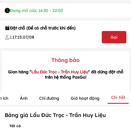
Đang mở cửa: 16:30 - 22:00
Đặt chỗ (Để có chỗ trước khi đến)
.
17:15
.
07/08
Gọi
2
Thông báo
Gian hàng "
Lẩu Đức Trọc - Trần Huy Liệu
" đã dừng đặt chỗ
trên hệ thống PasGo!
1
/
1
/
1
Chi tiết
n ích
Ảnh
Chỉ đường
Giờ hoạt động
Bảng giá Lẩu Đức Trọc - Trần Huy Liệu
Tất cả