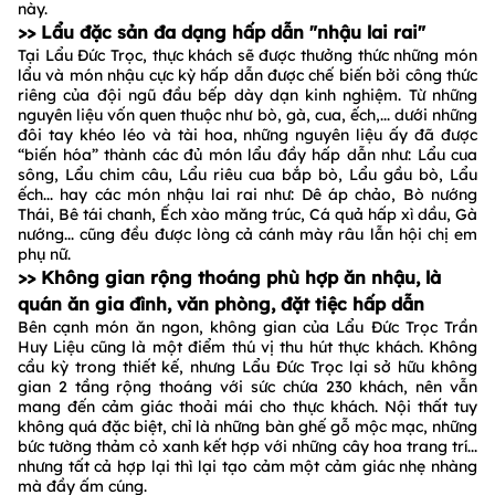
này.
>> Lẩu đặc sản đa dạng hấp dẫn "nhậu lai rai"
Tại Lẩu Đức Trọc, thực khách sẽ được thưởng thức những món
lẩu và món nhậu cực kỳ hấp dẫn được chế biến bởi công thức
riêng của đội ngũ đầu bếp dày dạn kinh nghiệm. Từ những
nguyên liệu vốn quen thuộc như bò, gà, cua, ếch,... dưới những
đôi tay khéo léo và tài hoa, những nguyên liệu ấy đã được
“biến hóa” thành các đủ món lẩu đầy hấp dẫn như: Lẩu cua
sông, Lẩu chim câu, Lẩu riêu cua bắp bò, Lẩu gầu bò, Lẩu
ếch... hay các món nhậu lai rai như: Dê áp chảo, Bò nướng
Thái, Bê tái chanh, Ếch xào măng trúc, Cá quả hấp xì dầu, Gà
nướng... cũng đều được lòng cả cánh mày râu lẫn hội chị em
phụ nữ.
>> Không gian rộng thoáng phù hợp ăn nhậu, là
quán ăn gia đình, văn phòng, đặt tiệc hấp dẫn
Bên cạnh món ăn ngon, không gian của Lẩu Đức Trọc Trần
Huy Liệu cũng là một điểm thú vị thu hút thực khách. Không
cầu kỳ trong thiết kế, nhưng Lẩu Đức Trọc lại sở hữu không
gian 2 tầng rộng thoáng với sức chứa 230 khách, nên vẫn
mang đến cảm giác thoải mái cho thực khách. Nội thất tuy
không quá đặc biệt, chỉ là những bàn ghế gỗ mộc mạc, những
bức tường thảm cỏ xanh kết hợp với những cây hoa trang trí...
nhưng tất cả hợp lại thì lại tạo cảm một cảm giác nhẹ nhàng
mà đầy ấm cúng.