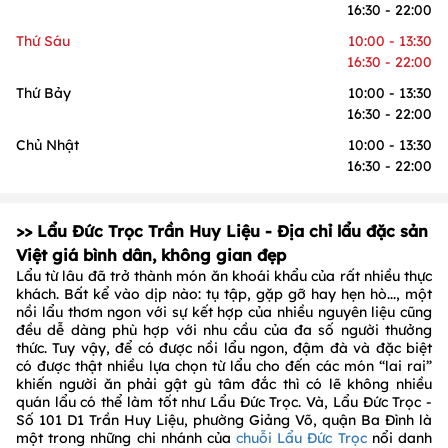
16:30 - 22:00
Thứ Sáu
10:00 - 13:30
16:30 - 22:00
Thứ Bảy
10:00 - 13:30
16:30 - 22:00
Chủ Nhật
10:00 - 13:30
16:30 - 22:00
>> Lẩu Đức Trọc Trần Huy Liệu - Địa chỉ lẩu đặc sản
Việt giá bình dân, không gian đẹp
Lẩu từ lâu đã trở thành món ăn khoái khẩu của rất nhiều thực
khách. Bất kể vào dịp nào: tụ tập, gặp gỡ hay hẹn hò..., một
nồi lẩu thơm ngon với sự kết hợp của nhiều nguyên liệu cũng
đều dễ dàng phù hợp với nhu cầu của đa số người thưởng
thức. Tuy vậy, để có được nồi lẩu ngon, đậm đà và đặc biệt
có được thật nhiều lựa chọn từ lẩu cho đến các món “lai rai”
khiến người ăn phải gật gù tâm đắc thì có lẽ không nhiều
quán lẩu có thể làm tốt như Lẩu Đức Trọc. Và, Lẩu Đức Trọc -
Số 101 D1 Trần Huy Liệu, phường Giảng Võ, quận Ba Đình là
một trong những chi nhánh của
chuỗi Lẩu Đức Trọc
nổi danh