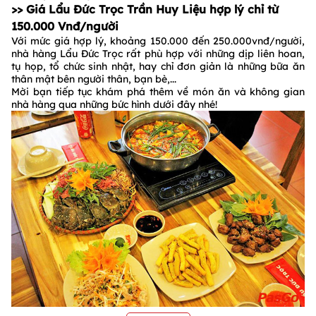
>> Giá Lẩu Đức Trọc Trần Huy Liệu hợp lý chỉ từ
150.000 Vnđ/người
Với mức giá hợp lý, khoảng 150.000 đến 250.000vnđ/người,
nhà hàng Lẩu Đức Trọc rất phù hợp với những dịp liên hoan,
tụ họp, tổ chức sinh nhật, hay chỉ đơn giản là những bữa ăn
thân mật bên người thân, bạn bè,...
Mời bạn tiếp tục khám phá thêm về món ăn và không gian
nhà hàng qua những bức hình dưới đây nhé!