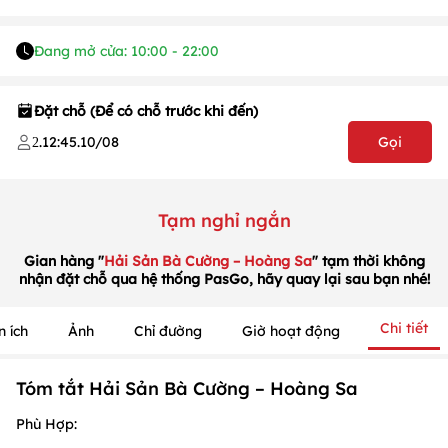
Đang mở cửa: 10:00 - 22:00
1
/
1
Đặt chỗ (Để có chỗ trước khi đến)
/
1
.
12:45
.
10/08
Gọi
2
Tạm nghỉ ngắn
Gian hàng "
Hải Sản Bà Cường – Hoàng Sa
" tạm thời không
nhận đặt chỗ qua hệ thống PasGo, hãy quay lại sau bạn nhé!
Chi tiết
n ích
Ảnh
Chỉ đường
Giờ hoạt động
Tóm tắt Hải Sản Bà Cường – Hoàng Sa
Phù Hợp: