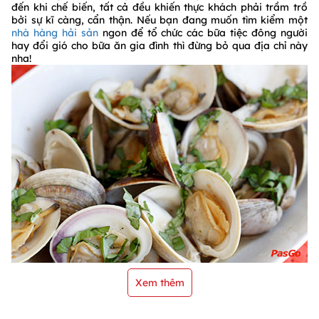
đến khi chế biến, tất cả đều khiến thực khách phải trầm trồ
bởi sự kĩ càng, cẩn thận. Nếu bạn đang muốn tìm kiểm một
nhà hàng hải sản
ngon để tổ chức các bữa tiệc đông người
hay đổi gió cho bữa ăn gia đình thì đừng bỏ qua địa chỉ này
nha!
Xem thêm