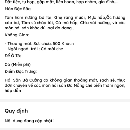
Đặt tiệc, tụ họp, gặp mặt, liên hoan, họp nhóm, gia đình.....
Món Đặc Sắc:
Tôm hùm nướng bơ tỏi, Ghẹ rang muối, Mực hấp,Ốc hương
xào bơ, Tôm sú cháy tỏi, Cá mú hấp, Chìa vôi nướng, và các
món hải sản khác đủ loại đa dạng…
Không Gian:
- Thoáng mát. Sức chứa: 500 Khách
- Ngồi ngoài trời : Có mái che
Để Ô Tô:
Có (Miễn phí)
Điểm Đặc Trưng:
Hải Sản Bà Cường có không gian thoáng mát, sạch sẽ, thực
đơn chuyên về các món hải sản Đà Nẵng chế biến thơm ngon,
hấp dẫn
Quy định
Nội dung đang cập nhật !