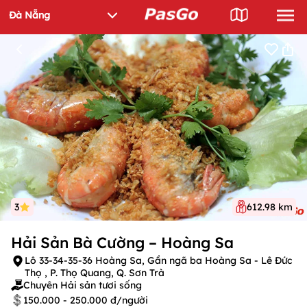
3
612.98 km
Hải Sản Bà Cường – Hoàng Sa
Lô 33-34-35-36 Hoàng Sa, Gần ngã ba Hoàng Sa - Lê Đức
Thọ , P. Thọ Quang, Q. Sơn Trà
Chuyên Hải sản tươi sống
150.000 - 250.000 đ/người