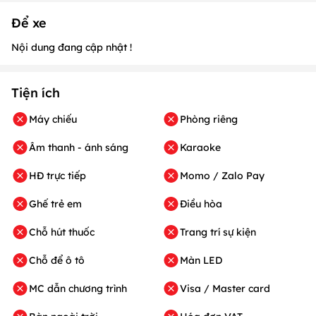
Để xe
Nội dung đang cập nhật !
Tiện ích
Máy chiếu
Phòng riêng
Âm thanh - ánh sáng
Karaoke
HĐ trực tiếp
Momo / Zalo Pay
Ghế trẻ em
Điều hòa
Chỗ hút thuốc
Trang trí sự kiện
Chỗ để ô tô
Màn LED
MC dẫn chương trình
Visa / Master card