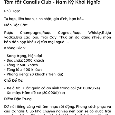
Tóm tắt Canalis Club - Nam Kỳ Khởi Nghĩa
Phù Hợp:
Tụ họp, liên hoan, sinh nhật, gia đình, bạn bè...
Món Đặc Sắc:
Rượu Champagne,Rượu Cognac,Rượu Whisky,Rượu
vodka,Bia các loại, Trái Cây, Thức ăn đa dặng nhiều món
hấp dẫn hợp khẩu vị của mọi người ...
Không Gian:
- Sang trọng, hiện đại
- Sức chứa: 1000 khách
- Tầng 1: 600 khách
- Tầng lầu: 400 khách
- Phòng riêng: 20 khách ( trên lầu)
Chỗ Để Xe:
- Xe ô tô: Trước quán có an ninh trông coi (50.000đ/xe)
- Xe máy: Hầm để xe (20.000đ/xe)
Điểm Đặc Trưng:
DJ nổi tiếng cùng với âm nhạc sôi động. Phong cách phục vụ
của Canalis Club khá chuyên nghiệp nên bạn sẽ có được trải