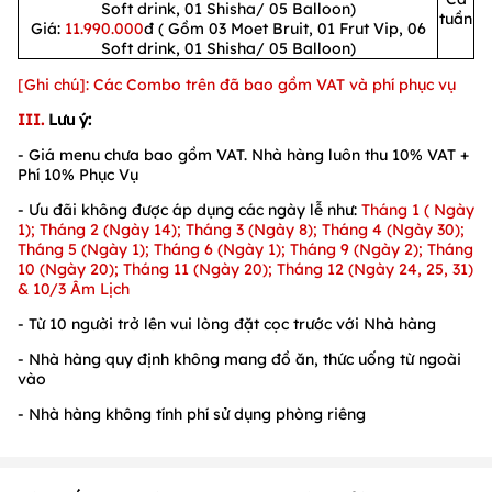
Soft drink, 01 Shisha/ 05 Balloon)
tuần
Giá:
11.990.000
đ ( Gồm 03 Moet Bruit, 01 Frut Vip, 06
Soft drink, 01 Shisha/ 05 Balloon)
[Ghi chú]: Các Combo trên đã bao gồm VAT và phí phục vụ
III.
Lưu ý:
- Giá menu chưa bao gồm VAT. Nhà hàng luôn thu 10% VAT +
Phí 10% Phục Vụ
- Ưu đãi không được áp dụng các ngày lễ như:
Tháng 1 ( Ngày
1); Tháng 2 (Ngày 14); Tháng 3 (Ngày 8); Tháng 4 (Ngày 30);
Tháng 5 (Ngày 1); Tháng 6 (Ngày 1); Tháng 9 (Ngày 2); Tháng
10 (Ngày 20); Tháng 11 (Ngày 20); Tháng 12 (Ngày 24, 25, 31)
& 10/3 Âm Lịch
- Từ 10 người trở lên vui lòng đặt cọc trước với Nhà hàng
- Nhà hàng quy định không mang đồ ăn, thức uống từ ngoài
vào
- Nhà hàng không tính phí sử dụng phòng riêng