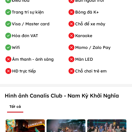
Điều hòa
Bàn ngoài trời
Trang trí sự kiện
Bóng đá K+
Visa / Master card
Chỗ để xe máy
Hóa đơn VAT
Karaoke
Wifi
Momo / Zalo Pay
Âm thanh - ánh sáng
Màn LED
HĐ trực tiếp
Chỗ chơi trẻ em
Hình ảnh Canalis Club - Nam Kỳ Khởi Nghĩa
Tất cả