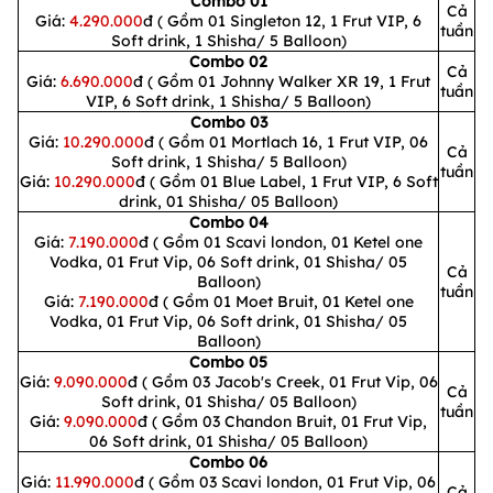
Combo 01
Cả
Giá:
4.290.000
đ ( Gồm 01 Singleton 12, 1 Frut VIP, 6
tuần
Soft drink, 1 Shisha/ 5 Balloon)
1
/
1
/
1
Combo 02
Cả
Giá:
6.690.000
đ ( Gồm 01 Johnny Walker XR 19, 1 Frut
tuần
VIP, 6 Soft drink, 1 Shisha/ 5 Balloon)
Combo 03
Giá:
10.290.000
đ ( Gồm 01 Mortlach 16, 1 Frut VIP, 06
Cả
Soft drink, 1 Shisha/ 5 Balloon)
tuần
Giá:
10.290.000
đ ( Gồm 01 Blue Label, 1 Frut VIP, 6 Soft
drink, 01 Shisha/ 05 Balloon)
Combo 04
Giá:
7.190.000
đ ( Gồm 01 Scavi london, 01 Ketel one
Vodka, 01 Frut Vip, 06 Soft drink, 01 Shisha/ 05
Cả
Balloon)
tuần
Giá:
7.190.000
đ ( Gồm 01 Moet Bruit, 01 Ketel one
Vodka, 01 Frut Vip, 06 Soft drink, 01 Shisha/ 05
Balloon)
Combo 05
Giá:
9.090.000
đ ( Gồm 03 Jacob's Creek, 01 Frut Vip, 06
Cả
Soft drink, 01 Shisha/ 05 Balloon)
tuần
Giá:
9.090.000
đ ( Gồm 03 Chandon Bruit, 01 Frut Vip,
06 Soft drink, 01 Shisha/ 05 Balloon)
Combo 06
Giá:
11.990.000
đ ( Gồm 03 Scavi london, 01 Frut Vip, 06
Cả