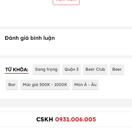
Đánh giá bình luận
TỪ KHÓA:
Sang trọng
Quận 3
Beer Club
Beer
Bar
Mức giá 500K - 1000K
Món Á - Âu
CSKH
0931.006.005