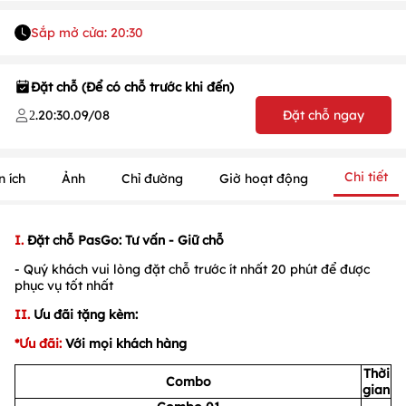
Sắp mở cửa: 20:30
Đặt chỗ (Để có chỗ trước khi đến)
.
20:30
.
09/08
Đặt chỗ ngay
2
Chi tiết
n ích
Ảnh
Chỉ đường
Giờ hoạt động
I.
Đặt chỗ PasGo: Tư vấn - Giữ chỗ
- Quý khách vui lòng đặt chỗ trước ít nhất 20 phút để được
phục vụ tốt nhất
II.
Ưu đãi tặng kèm:
*Ưu đãi:
Với mọi khách hàng
Thời
Combo
gian