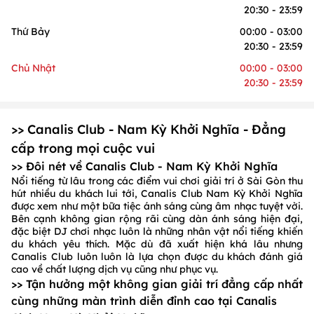
20:30 - 23:59
Thứ Bảy
00:00 - 03:00
20:30 - 23:59
Chủ Nhật
00:00 - 03:00
20:30 - 23:59
>> Canalis Club - Nam Kỳ Khởi Nghĩa - Đẳng
cấp trong mọi cuộc vui
>> Đôi nét về Canalis Club - Nam Kỳ Khởi Nghĩa
Nổi tiếng từ lâu trong các điểm vui chơi giải trí ở Sài Gòn thu
hút nhiều du khách lui tới, Canalis Club Nam Kỳ Khởi Nghĩa
được xem như một bữa tiệc ánh sáng cùng âm nhạc tuyệt vời.
Bên cạnh không gian rộng rãi cùng dàn ánh sáng hiện đại,
đặc biệt DJ chơi nhạc luôn là những nhân vật nổi tiếng khiến
du khách yêu thích. Mặc dù đã xuất hiện khá lâu nhưng
Canalis Club luôn luôn là lựa chọn được du khách đánh giá
cao về chất lượng dịch vụ cũng như phục vụ.
>> Tận hưởng một không gian giải trí đẳng cấp nhất
cùng những màn trình diễn đỉnh cao tại Canalis