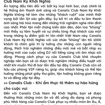
Club Nam Kỳ Khởi Nghĩa
Ẩn tượng đầu tiên đối với bất kỳ loại hình bar, club chính là
hệ thống âm thanh ánh sáng và Canalis Club Nam Kỳ Khởi
Nghĩa không hề làm cho những “khách ruột” của mình thất
vọng bởi lần lột xác gần đây. Sự bố trí và đầu tư âm thanh
ánh sáng hài hòa mang đến những trải nghiệm nghe nhìn đỉnh
cao nhất. Phải tận mắt chứng kiến dàn đèn, dàn loa “khủng”
mới thấy sự tâm huyết và sự chiều lòng thực khách của một
trong những tụ điểm giải trí lớn nhất Việt Nam này. Canalis
Club Nam Kỳ Khởi Nghĩa với sức chứa “khủng” lên tới 1000
khách là chốn giải trí lý tưởng cho những con người năng
động, thích trải nghiệm những điều mới mẻ và bắt nhịp xu
hướng mới của cuộc sống DJ nổi tiếng cùng với âm nhạc sôi
động. Phong cách phục vụ của Canalis Club khá chuyên
nghiệp nên bạn sẽ có được trải nghiệm những điều tuyệt vời
nhất khi muốn thử đi bar lần đầu tại đây. Canalis Club còn sở
hữu các phòng VIP riêng tư, giúp cho khách hàng có thể tận
hưởng những phút giây thư giãn, tận hưởng không gian riêng
tư và đẳng cấp tại đây.
>> Canalis Club - Khi ẩm thực tô thêm sự hào hứng
cho cuộc vui
Đến với Canalis Club Nam Kỳ Khởi Nghĩa, bạn sẽ được
thưởng thức những món ăn và đồ uống đa dạng và phong
phú. Nhà hàng của Canalis Club phục vụ nhiều món ăn Âu, Á,