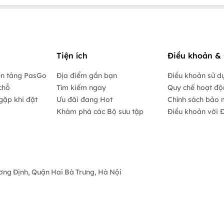
Tiện ích
Điều khoản & 
ền tảng PasGo
Địa điểm gần bạn
Điều khoản sử d
chỗ
Tìm kiếm ngay
Quy chế hoạt đ
gặp khi đặt
Ưu đãi đang Hot
Chính sách bảo 
Khám phá các Bộ sưu tập
Điều khoản với Đ
ương Định, Quận Hai Bà Trưng, Hà Nội