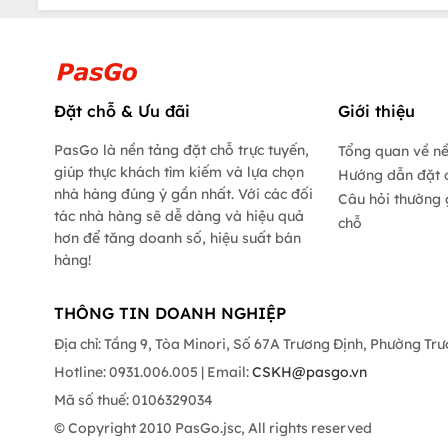
Đặt chỗ & Ưu đãi
Giới thiệu
PasGo là nền tảng đặt chỗ trực tuyến,
Tổng quan về n
giúp thực khách tìm kiếm và lựa chọn
Hướng dẫn đặt 
nhà hàng đúng ý gần nhất. Với các đối
Câu hỏi thường 
tác nhà hàng sẽ dễ dàng và hiệu quả
chỗ
hơn để tăng doanh số, hiệu suất bán
hàng!
THÔNG TIN DOANH NGHIỆP
Địa chỉ: Tầng 9, Tòa Minori, Số 67A Trương Định, Phường Tr
Hotline: 0931.006.005 | Email:
CSKH@pasgo.vn
Mã số thuế: 0106329034
© Copyright 2010 PasGo.jsc, All rights reserved