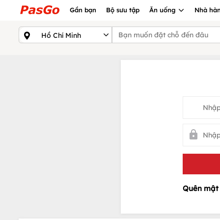
Gần bạn
Bộ sưu tập
Ăn uống
Nhà hàn