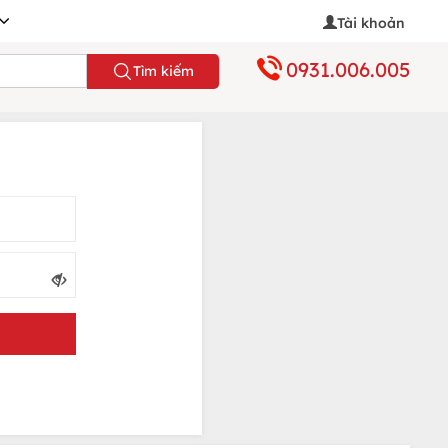
Tài khoản
0931.006.005
Tìm kiếm