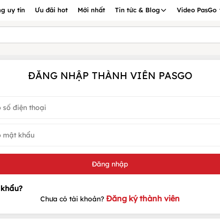
g uy tín
Ưu đãi hot
Mới nhất
Tin tức & Blog
Video PasGo
ĐĂNG NHẬP THÀNH VIÊN PASGO
Đăng ký thành viên
Chưa có tài khoản?