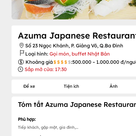
Azuma Japanese Restauran
Số 23 Ngọc Khánh, P. Giảng Võ, Q.Ba Đình
Loại hình:
Gọi món, buffet Nhật Bản
Khoảng giá
:
500.000 – 1.000.000 đ/ngư
Sắp mở cửa: 17:30
Để xe
Tiện ích
Ảnh
Tóm tắt Azuma Japanese Restauran
Phù hợp:
Tiếp khách, gặp mặt, gia đình,...