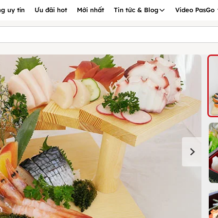
g uy tín
Ưu đãi hot
Mới nhất
Tin tức & Blog
Video PasGo