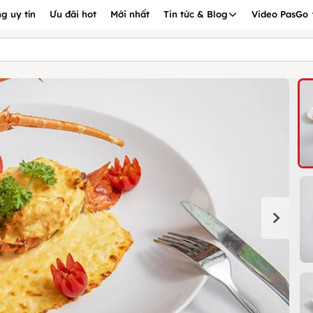
g uy tín
Ưu đãi hot
Mới nhất
Tin tức & Blog
Video PasGo