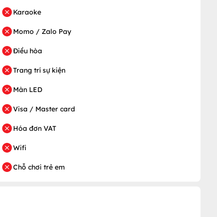
Karaoke
Momo / Zalo Pay
Điều hòa
Trang trí sự kiện
Màn LED
Visa / Master card
Hóa đơn VAT
Wifi
Chỗ chơi trẻ em