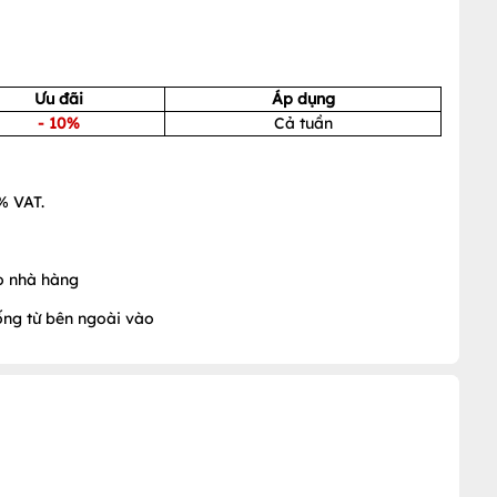
Ưu đãi
Áp dụng
- 10%
Cả tuần
% VAT.
ho nhà hàng
uống từ bên ngoài vào