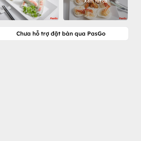
Xem tất cả
Chưa hỗ trợ đặt bàn qua PasGo
Gọi ngay