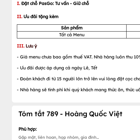
I.
Đặt chỗ PasGo: Tư vấn - Giữ chỗ
II.
Ưu đãi tặng kèm
Sản phẩm
Tất cả Menu
III.
Lưu ý
- Giá menu chưa bao gồm thuế VAT. Nhà hàng luôn thu 10
- Ưu đãi được áp dụng cả ngày Lê, Tết
- Đoàn khách đi từ 15 người lớn trở lên vui lòng đặt cọc c
- Nhà hàng sẽ tính phí khi quý khách mang thức ăn, thức 
Tóm tắt 789 - Hoàng Quốc Việt
Phù hợp:
Gặp mặt, liên hoan, họp nhóm, gia đình…