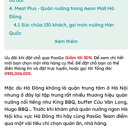
4. Meat Plus - Quán nướng trong Aeon Mall Hà
Đông
4.1 Sức chứa 130 khách, gọi món nướng Hàn
Quốc
Xem thêm
Ưu đãi khi đặt chỗ qua PasGo
Giảm tới 30%
. Để xem chi tiết
mời bạn chọn một nhà hàng cụ thể. Để đặt chỗ bạn có thể
điền thông tin và đặt trực tuyến, hoặc gọi tới Tổng đài
0931.006.005
.
Mặc dù Hà Đông không là quận trung tâm ở Hà Nội
nhưng ở đây lại tập trung rất nhiều thương hiệu quán
nướng nổi tiếng như King BBQ, buffet Cửu Vân Long,
Hugo BBQ... Trước khi khám phá quán nướng ngon Hà
Nội khu vực Hà Đông thì hãy cùng PasGo Team điểm
qua một vài tiêu chí chọn quán ăn, nhà hàng.