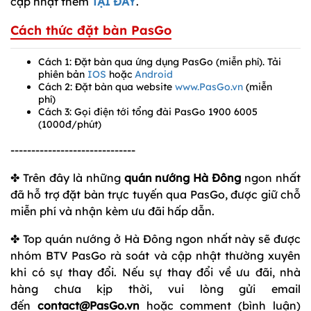
cập nhật thêm
TẠI ĐÂY
.
Cách thức đặt bàn PasGo
Cách 1: Đặt bàn qua ứng dụng PasGo (miễn phí). Tải
phiên bản
IOS
hoặc
Android
Cách 2: Đặt bàn qua website
www.PasGo.vn
(miễn
phí)
Cách 3: Gọi điện tới tổng đài PasGo 1900 6005
(1000đ/phút)
------------------------------
✤ Trên đây là những
quán nướng Hà Đông
ngon nhất
đã hỗ trợ đặt bàn trực tuyến qua PasGo, được giữ chỗ
miễn phí và nhận kèm ưu đãi hấp dẫn.
✤ Top quán nướng ở Hà Đông ngon nhất này sẽ được
nhóm BTV PasGo rà soát và cập nhật thường xuyên
khi có sự thay đổi. Nếu sự thay đổi về ưu đãi, nhà
hàng chưa kịp thời, vui lòng gửi email
đến
c
ontact@PasGo.vn
hoặc comment (bình luận)