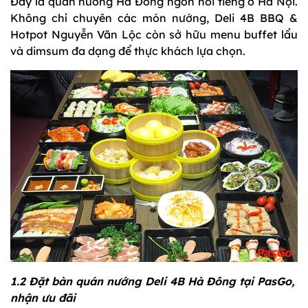
Đây là quán nướng Hà Đông ngon nổi tiếng ở Hà Nội.
Không chỉ chuyên các món nướng, Deli 4B BBQ &
Hotpot Nguyễn Văn Lộc còn sở hữu menu buffet lẩu
và dimsum đa dạng để thực khách lựa chọn.
1.2 Đặt bàn quán nướng Deli 4B Hà Đông tại PasGo,
nhận ưu đãi