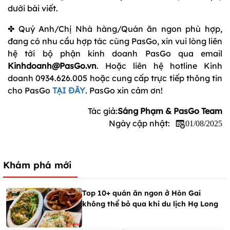
dưới bài viết.
✤ Quý Anh/Chị Nhà hàng/Quán ăn ngon phù hợp,
đang có nhu cầu hợp tác cùng PasGo, xin vui lòng liên
hệ tới bộ phận kinh doanh PasGo qua email
Kinhdoanh@PasGo.vn
. Hoặc liên hệ hotline Kinh
doanh 0934.626.005 hoặc cung cấp trực tiếp thông tin
cho PasGo
TẠI ĐÂY
. PasGo xin cảm ơn!
Tác giả:
Sáng Phạm & PasGo Team
Ngày cập nhật:
01/08/2025
Khám phá mới
Top 10+ quán ăn ngon ở Hòn Gai
không thể bỏ qua khi du lịch Hạ Long