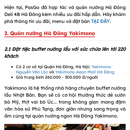
Hiện tại, PasGo đã hợp tác và quán nướng Hà Đông
Deli 4B Hà Đông kèm nhiều ưu đãi hấp dẫn. Hãy khám
phá thông tin ưu đãi, menu và đặt bàn
TẠI ĐÂY
.
2. Quán nướng Hà Đông Yakimono
2.1 Đặt tiệc buffet nướng lẩu với sức chứa lên tới 220
khách
Có 2 cơ sở tại Quận Hà Đông, Hà Nội:
Yakimono
Nguyễn Văn Lộc
và
Yakimono Aeon Mall Hà Đông
Giá trung bình 260.000 - 300.000 đ/người
Yakimono là hệ thống nhà hàng chuyên buffet nướng
lẩu Nhật Bản. Bạn sẽ có cơ hội thưởng thức dẻ sườn
bò Mỹ, thịt vai bò Úc... trong không gian mang đậm
văn hóa xứ Phù Tạng, đơn giản nhưng sang trọng và
ấm cúng tại quán nướng ngon Hà Đông Yakimono.