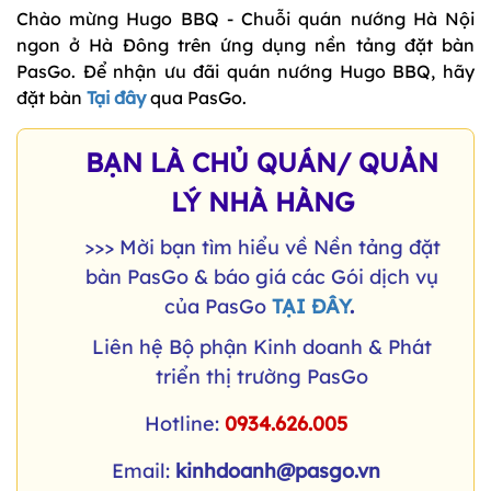
Chào mừng Hugo BBQ - Chuỗi quán nướng Hà Nội
ngon ở Hà Đông trên ứng dụng nền tảng đặt bàn
PasGo. Để nhận ưu đãi quán nướng Hugo BBQ, hãy
đặt bàn
Tại đây
qua PasGo.
BẠN LÀ CHỦ QUÁN/ QUẢN
LÝ NHÀ HÀNG
>>> Mời bạn tìm hiểu về Nền tảng đặt
bàn PasGo & báo giá các Gói dịch vụ
của PasGo
TẠI ĐÂY
.
Liên hệ Bộ phận Kinh doanh & Phát
triển thị trường PasGo
Hotline:
0934.626.005
Email:
kinhdoanh@pasgo.vn