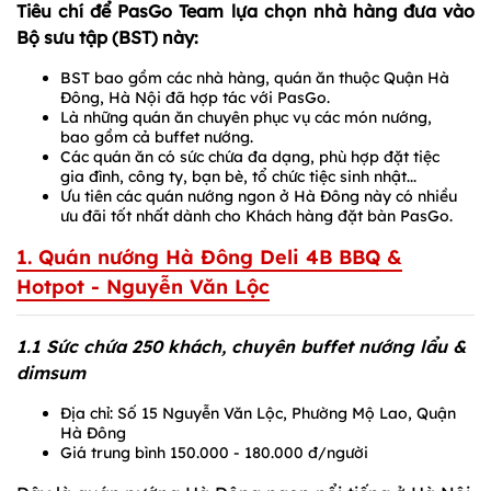
Tiêu chí để PasGo Team lựa chọn nhà hàng đưa vào
Bộ sưu tập (BST) này:
BST bao gồm các nhà hàng, quán ăn thuộc Quận Hà
Đông, Hà Nội đã hợp tác với PasGo.
Là những quán ăn chuyên phục vụ các món nướng,
bao gồm cả buffet nướng.
Các quán ăn có sức chứa đa dạng, phù hợp đặt tiệc
gia đình, công ty, bạn bè, tổ chức tiệc sinh nhật...
Ưu tiên các quán nướng ngon ở Hà Đông này có nhiều
ưu đãi tốt nhất dành cho Khách hàng đặt bàn PasGo.
1. Quán nướng Hà Đông Deli 4B BBQ &
Hotpot - Nguyễn Văn Lộc
1.1 Sức chứa 250 khách, chuyên buffet nướng lẩu &
dimsum
Địa chỉ: Số 15 Nguyễn Văn Lộc, Phường Mộ Lao, Quận
Hà Đông
Giá trung bình 150.000 - 180.000 đ/người