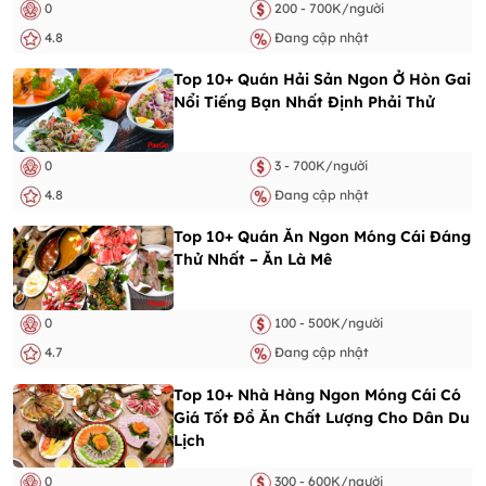
0
200 - 700K/người
4.8
Đang cập nhật
Top 10+ Quán Hải Sản Ngon Ở Hòn Gai
Nổi Tiếng Bạn Nhất Định Phải Thử
0
3 - 700K/người
4.8
Đang cập nhật
Top 10+ Quán Ăn Ngon Móng Cái Đáng
Thử Nhất – Ăn Là Mê
0
100 - 500K/người
4.7
Đang cập nhật
Top 10+ Nhà Hàng Ngon Móng Cái Có
Giá Tốt Đồ Ăn Chất Lượng Cho Dân Du
Lịch
0
300 - 600K/người