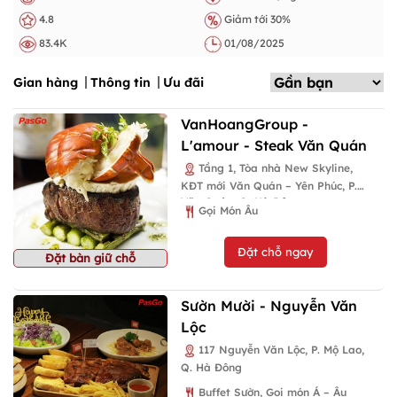
4.8
Giảm tới 30%
83.4K
01/08/2025
Gian hàng
Thông tin
Ưu đãi
VanHoangGroup -
L'amour - Steak Văn Quán
Tầng 1, Tòa nhà New Skyline,
KĐT mới Văn Quán – Yên Phúc, P.
Văn Quán, Q. Hà Đông
Gọi Món Âu
Đặt chỗ ngay
Đặt bàn giữ chỗ
Sườn Mười - Nguyễn Văn
Lộc
117 Nguyễn Văn Lộc, P. Mộ Lao,
Q. Hà Đông
Buffet Sườn, Gọi món Á – Âu