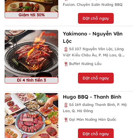
Fusion. Chuyên Sườn Nướng BBQ
Giảm tới 30%
Đặt chỗ ngay
Yakimono - Nguyễn Văn
Lộc
Số 107 Nguyễn Văn Lộc, Làng
Việt Kiều Châu Âu, P. Mộ Lao, Q.
Hà Đông
Buffet Nướng Lẩu
Đặt chỗ ngay
Đi 4 tính tiền 3
Hugo BBQ - Thanh Bình
Số 169 đường Thanh Bình, P. Mộ
Lao, Q. Hà Đông
Gọi Món Nướng Hàn Quốc
Đặt chỗ ngay