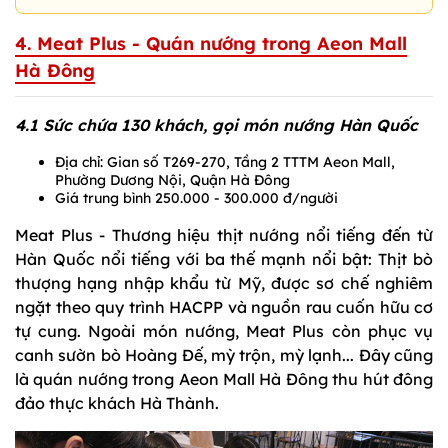
4. Meat Plus - Quán nướng trong Aeon Mall
Hà Đông
4.1 Sức chứa 130 khách, gọi món nướng Hàn Quốc
Địa chỉ: Gian số T269-270, Tầng 2 TTTM Aeon Mall,
Phường Dương Nội, Quận Hà Đông
Giá trung bình 250.000 - 300.000 đ/người
Meat Plus - Thương hiệu thịt nướng nổi tiếng đến từ
Hàn Quốc nổi tiếng với ba thế mạnh nổi bật: Thịt bò
thượng hạng nhập khẩu từ Mỹ, được sơ chế nghiêm
ngặt theo quy trình HACPP và nguồn rau cuốn hữu cơ
tự cung. Ngoài món nướng, Meat Plus còn phục vụ
canh sườn bò Hoàng Đế, mỳ trộn, mỳ lạnh... Đây cũng
là quán nướng trong Aeon Mall Hà Đông thu hút đông
đảo thực khách Hà Thành.