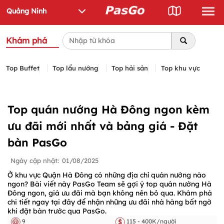
Khám phá
Top Buffet
Top lẩu nướng
Top hải sản
Top khu vực
Top quán nướng Hà Đông ngon kèm
ưu đãi mới nhất và bảng giá - Đặt
bàn PasGo
Ngày cập nhật:
01/08/2025
Ở khu vực Quận Hà Đông có những địa chỉ quán nướng nào
ngon? Bài viết này PasGo Team sẽ gợi ý top quán nướng Hà
Đông ngon, giá ưu đãi mà bạn không nên bỏ qua. Khám phá
chi tiết ngay tại đây để nhận những ưu đãi nhà hàng bất ngờ
khi đặt bàn trước qua PasGo.
9
115 - 400K/người