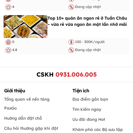
4
Đang cập nhật
Top 10+ quán ăn ngon rẻ ở Tuần Châu
– vừa rẻ vừa ngon ăn một lần nhớ mãi
0
100 - 300K/người
4.8
Đang cập nhật
CSKH
0931.006.005
Giới thiệu
Tiện ích
Tổng quan về nền tảng
Địa điểm gần bạn
PasGo
Tìm kiếm ngay
Hướng dẫn đặt chỗ
Ưu đãi đang Hot
Câu hỏi thường gặp khi đặt
Khám phá các Bộ sưu tập