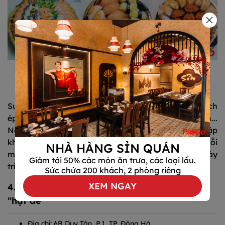
Sushi cá hồi hương vị Nhật tại Sushi Salmon - nhà
hàng ở Đông Hà Quảng Trị
Sushi Salmon nổi bật với sushi cá hồi, sashimi cá trích
ép trứng, mì udon, tempura, cơm cuộn rong biển...
Nguyên liệu luôn được đảm bảo độ tươi và được nhập
khẩu theo tiêu chuẩn nhà hàng Nhật cao cấp. Mỗi
NHÀ HÀNG SỈN QUÁN
món sushi tại nhà hàng ngon Quảng Trị đều được bày
Giảm tới 50% các món ăn trưa, các loại lẩu.
trí đẹp mắt, đúng chuẩn phong cách Nhật.
Sức chứa 200 khách, 2 phòng riêng
XEM NGAY
4. Nhất Nướng BBQ – Buffet lẩu nướng giá
"hạt dẻ"
Địa chỉ: 6B Duy Tân, P.1, TP. Đông Hà