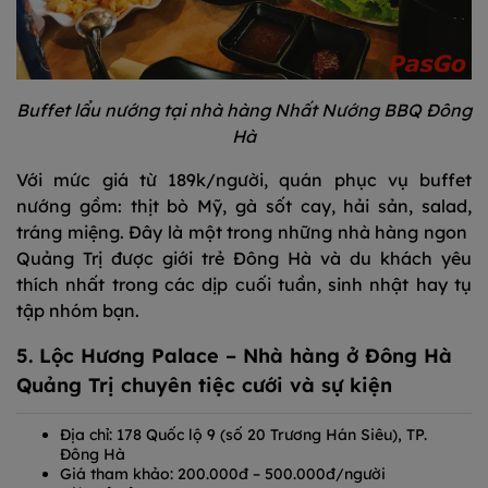
Buffet lẩu nướng tại nhà hàng Nhất Nướng BBQ Đông
Hà
Với mức giá từ 189k/người, quán phục vụ buffet
nướng gồm: thịt bò Mỹ, gà sốt cay, hải sản, salad,
tráng miệng. Đây là một trong những nhà hàng ngon
Quảng Trị được giới trẻ Đông Hà và du khách yêu
thích nhất trong các dịp cuối tuần, sinh nhật hay tụ
tập nhóm bạn.
5. Lộc Hương Palace – Nhà hàng ở Đông Hà
Quảng Trị chuyên tiệc cưới và sự kiện
Địa chỉ: 178 Quốc lộ 9 (số 20 Trương Hán Siêu), TP.
Đông Hà
Giá tham khảo: 200.000đ – 500.000đ/người