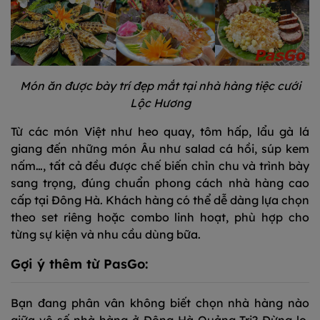
Món ăn được bày trí đẹp mắt tại nhà hàng tiệc cưới
Lộc Hương
Từ các món Việt như heo quay, tôm hấp, lẩu gà lá
giang đến những món Âu như salad cá hồi, súp kem
nấm…, tất cả đều được chế biến chỉn chu và trình bày
sang trọng, đúng chuẩn phong cách nhà hàng cao
cấp tại Đông Hà. Khách hàng có thể dễ dàng lựa chọn
theo set riêng hoặc combo linh hoạt, phù hợp cho
từng sự kiện và nhu cầu dùng bữa.
Gợi ý thêm từ PasGo:
Bạn đang phân vân không biết chọn nhà hàng nào