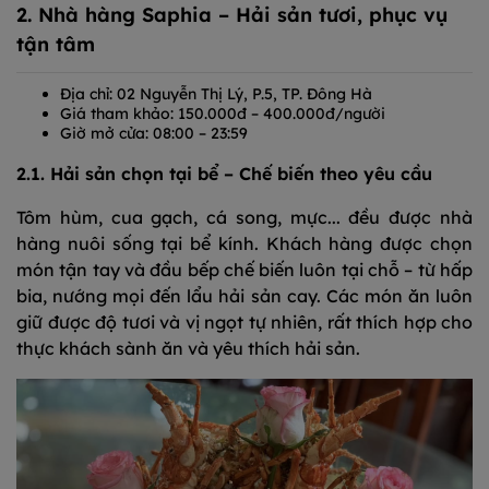
2. Nhà hàng Saphia – Hải sản tươi, phục vụ
tận tâm
Địa chỉ: 02 Nguyễn Thị Lý, P.5, TP. Đông Hà
Giá tham khảo: 150.000đ – 400.000đ/người
Giờ mở cửa: 08:00 – 23:59
2.1. Hải sản chọn tại bể – Chế biến theo yêu cầu
Tôm hùm, cua gạch, cá song, mực... đều được nhà
hàng nuôi sống tại bể kính. Khách hàng được chọn
món tận tay và đầu bếp chế biến luôn tại chỗ – từ hấp
bia, nướng mọi đến lẩu hải sản cay. Các món ăn luôn
giữ được độ tươi và vị ngọt tự nhiên, rất thích hợp cho
thực khách sành ăn và yêu thích hải sản.