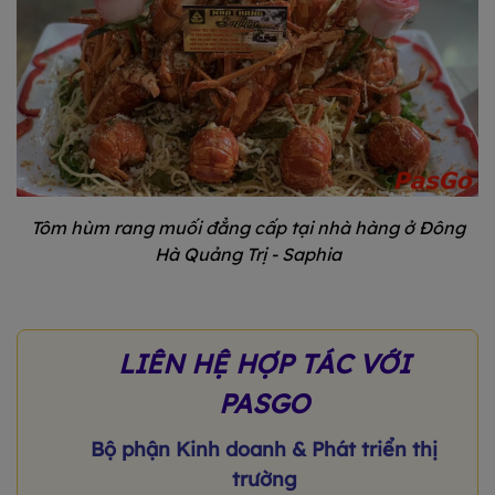
Tôm hùm rang muối đẳng cấp tại nhà hàng ở Đông
Hà Quảng Trị - Saphia
LIÊN HỆ HỢP TÁC VỚI
PASGO
Bộ phận Kinh doanh & Phát triển thị
trường