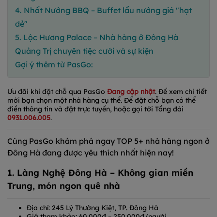
4. Nhất Nướng BBQ – Buffet lẩu nướng giá "hạt
dẻ"
5. Lộc Hương Palace – Nhà hàng ở Đông Hà
Quảng Trị chuyên tiệc cưới và sự kiện
Gợi ý thêm từ PasGo:
Ưu đãi khi đặt chỗ qua PasGo
Đang cập nhật
. Để xem chi tiết
mời bạn chọn một nhà hàng cụ thể. Để đặt chỗ bạn có thể
điền thông tin và đặt trực tuyến, hoặc gọi tới Tổng đài
0931.006.005
.
Cùng PasGo khám phá ngay TOP 5+ nhà hàng ngon ở
Đông Hà đang được yêu thích nhất hiện nay!
1. Làng Nghệ Đông Hà – Không gian miền
Trung, món ngon quê nhà
Địa chỉ: 245 Lý Thường Kiệt, TP. Đông Hà
Giá tham khảo: 60.000đ – 250.000đ/người