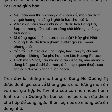
giữa vô số nhà hàng ở Đông Hà Quảng Trị? Đừng lo,
PasGo sẽ giúp bạn:
Nếu bạn yêu thích không gian hoài cổ, món ăn đậm
vị quê hương thì Làng Nghệ là lựa chọn số 1.
Với tín đồ hải sản và những ai đi du lịch Đông Hà,
Saphia mang đến hải sản sống chế biến tại chỗ cực
tươi ngon.
Đi đông người, liên hoan, sinh nhật? Hãy ghé Nhất
Nướng BBQ để trải nghiệm buffet giá rẻ, menu
phong phú.
Cần tổ chức tiệc cưới, hội nghị, tiệc công ty chuyên
nghiệp – không đâu phù hợp hơn Lộc Hương Palace.
Thích món Nhật, cần không gian riêng tư, nhẹ nhàng –
đừng bỏ qua Sushi Salmon, điểm hẹn quen thuộc của
các cặp đôi và khách nước ngoài.
Trên đây là những nhà hàng ở Đông Hà Quảng Trị
được đánh giá cao về không gian, chất lượng món ăn
và mức giá hợp lý. Tùy nhu cầu cá nhân hoặc hành
trình du lịch Quảng Trị, bạn có thể lựa chọn địa điểm
phù hợp để cùng người thân, bạn bè có những bữa ăn
đáng nhớ.