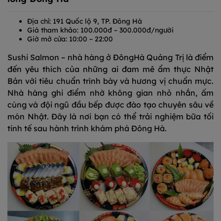
Địa chỉ: 191 Quốc lộ 9, TP. Đông Hà
Giá tham khảo: 100.000đ – 300.000đ/người
Giờ mở cửa: 10:00 – 22:00
Sushi Salmon – nhà hàng ở ĐôngHà Quảng Trị là điểm
đến yêu thích của những ai đam mê ẩm thực Nhật
Bản với tiêu chuẩn trình bày và hương vị chuẩn mực.
Nhà hàng ghi điểm nhờ không gian nhỏ nhắn, ấm
cúng và đội ngũ đầu bếp được đào tạo chuyên sâu về
món Nhật. Đây là nơi bạn có thể trải nghiệm bữa tối
tinh tế sau hành trình khám phá Đông Hà.