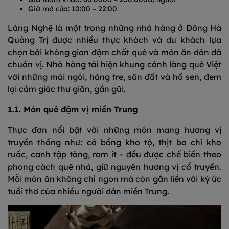
Giờ mở cửa: 10:00 – 22:00
Làng Nghệ là một trong những nhà hàng ở Đông Hà
Quảng Trị được nhiều thực khách và du khách lựa
chọn bởi không gian đậm chất quê và món ăn dân dã
chuẩn vị. Nhà hàng tái hiện khung cảnh làng quê Việt
với những mái ngói, hàng tre, sân đất và hồ sen, đem
lại cảm giác thư giãn, gần gũi.
1.1. Món quê đậm vị miền Trung
Thực đơn nổi bật với những món mang hương vị
truyền thống như: cá bống kho tộ, thịt ba chỉ kho
ruốc, canh tập tàng, ram ít – đều được chế biến theo
phong cách quê nhà, giữ nguyên hương vị cổ truyền.
Mỗi món ăn không chỉ ngon mà còn gắn liền với ký ức
tuổi thơ của nhiều người dân miền Trung.