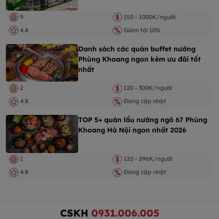
9
150 - 1000K/người
4.8
Giảm tới 10%
Danh sách các quán buffet nướng
Phùng Khoang ngon kèm ưu đãi tốt
nhất
2
120 - 300K/người
4.8
Đang cập nhật
TOP 5+ quán lẩu nướng ngõ 67 Phùng
Khoang Hà Nội ngon nhất 2026
1
120 - 296K/người
4.8
Đang cập nhật
CSKH
0931.006.005