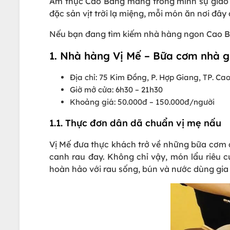
Ẩm thực Cao Bằng mang trong mình sự giao t
đặc sản vịt trời lạ miệng, mỗi món ăn nơi đ
Nếu bạn đang tìm kiếm nhà hàng ngon Cao Bằn
1. Nhà hàng Vị Mế – Bữa cơm nhà g
Địa chỉ: 75 Kim Đồng, P. Hợp Giang, TP. Ca
Giờ mở cửa: 6h30 – 21h30
Khoảng giá: 50.000đ – 150.000đ/người
1.1. Thực đơn dân dã chuẩn vị mẹ nấu
Vị Mế đưa thực khách trở về những bữa cơm q
canh rau đay. Không chỉ vậy, món lẩu riêu cu
hoàn hảo với rau sống, bún và nước dùng gia 