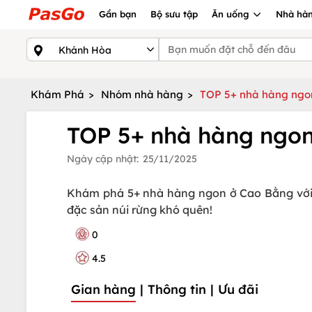
Gần bạn
Bộ sưu tập
Ăn uống
Nhà hàn
Khám Phá
>
Nhóm nhà hàng
>
TOP 5+ nhà hàng ngon
TOP 5+ nhà hàng ngon
Ngày cập nhật:
25/11/2025
Khám phá 5+ nhà hàng ngon ở Cao Bằng với 
đặc sản núi rừng khó quên!
0
4.5
Gian hàng
|
Thông tin
|
Ưu đãi