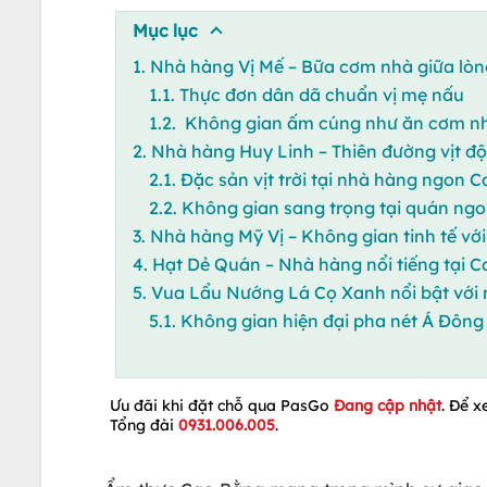
Mục lục
1. Nhà hàng Vị Mế – Bữa cơm nhà giữa lòn
1.1. Thực đơn dân dã chuẩn vị mẹ nấu
1.2. Không gian ấm cúng như ăn cơm n
2. Nhà hàng Huy Linh – Thiên đường vịt độ
2.1. Đặc sản vịt trời tại nhà hàng ngon
2.2. Không gian sang trọng tại quán n
3. Nhà hàng Mỹ Vị – Không gian tinh tế v
4. Hạt Dẻ Quán – Nhà hàng nổi tiếng tại 
5. Vua Lẩu Nướng Lá Cọ Xanh nổi bật với
5.1. Không gian hiện đại pha nét Á Đôn
Ưu đãi khi đặt chỗ qua PasGo
Đang cập nhật
. Để x
Tổng đài
0931.006.005
.