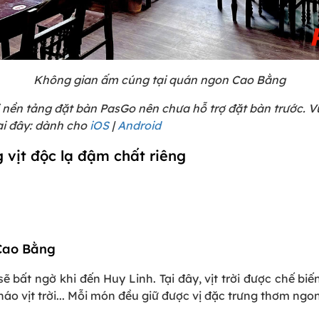
Không gian ấm cúng tại quán ngon Cao Bằng
i nền tảng đặt bàn PasGo nên chưa hỗ trợ đặt bàn trước. 
i đây: dành cho
iOS
|
Android
 vịt độc lạ đậm chất riêng
n Cao Bằng
 sẽ bất ngờ khi đến Huy Linh. Tại đây, vịt trời được chế b
cháo vịt trời... Mỗi món đều giữ được vị đặc trưng thơm ngo