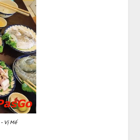
- Vị Mế