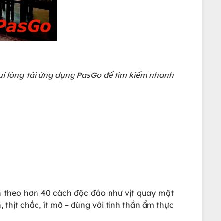
Vui lòng tải ứng dụng PasGo để tìm kiếm nhanh
iến theo hơn 40 cách độc đáo như vịt quay mật
n, thịt chắc, ít mỡ – đúng với tinh thần ẩm thực