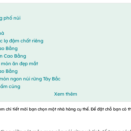
g phố núi
hà
c lạ đậm chất riêng
 Cao Bằng
gon Cao Bằng
ới món ăn đẹp mắt
Cao Bằng
 món ngon núi rừng Tây Bắc
g ấm cúng
Xem thêm
em chi tiết mời bạn chọn một nhà hàng cụ thể. Để đặt chỗ bạn có thể