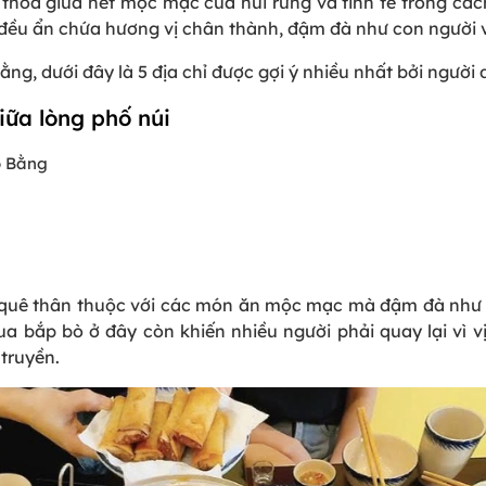
hoa giữa nét mộc mạc của núi rừng và tinh tế trong cá
ây đều ẩn chứa hương vị chân thành, đậm đà như con người
g, dưới đây là 5 địa chỉ được gợi ý nhiều nhất bởi người
iữa lòng phố núi
o Bằng
uê thân thuộc với các món ăn mộc mạc mà đậm đà như cá 
a bắp bò ở đây còn khiến nhiều người phải quay lại vì vị
truyền.