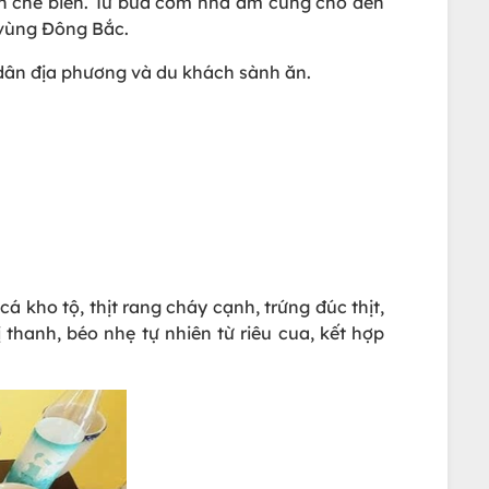
ch chế biến. Từ bữa cơm nhà ấm cúng cho đến
 vùng Đông Bắc.
 dân địa phương và du khách sành ăn.
kho tộ, thịt rang cháy cạnh, trứng đúc thịt,
 thanh, béo nhẹ tự nhiên từ riêu cua, kết hợp