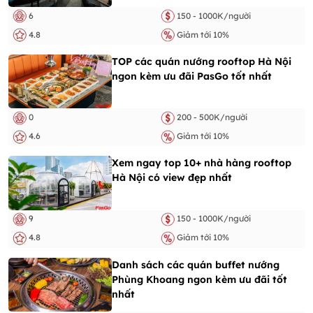
6
150 - 1000K/người
4.8
Giảm tới 10%
TOP các quán nướng rooftop Hà Nội
ngon kèm ưu đãi PasGo tốt nhất
0
200 - 500K/người
4.6
Giảm tới 10%
Xem ngay top 10+ nhà hàng rooftop
Hà Nội có view đẹp nhất
9
150 - 1000K/người
4.8
Giảm tới 10%
Danh sách các quán buffet nướng
Phùng Khoang ngon kèm ưu đãi tốt
nhất