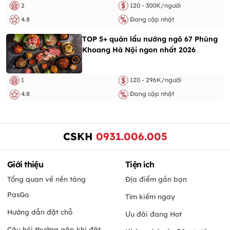
2
120 - 300K/người
4.8
Đang cập nhật
TOP 5+ quán lẩu nướng ngõ 67 Phùng
Khoang Hà Nội ngon nhất 2026
1
120 - 296K/người
4.8
Đang cập nhật
CSKH
0931.006.005
Giới thiệu
Tiện ích
Tổng quan về nền tảng
Địa điểm gần bạn
PasGo
Tìm kiếm ngay
Hướng dẫn đặt chỗ
Ưu đãi đang Hot
Câu hỏi thường gặp khi đặt