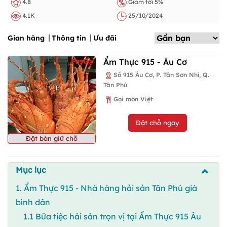
4.8
Giảm tới 5%
4.1K
25/10/2024
Gian hàng
Thông tin
Ưu đãi
Ẩm Thực 915 - Âu Cơ
Số 915 Âu Cơ, P. Tân Sơn Nhì, Q.
Tân Phú
Gọi món Việt
Đặt chỗ ngay
Đặt bàn giữ chỗ
Mục lục
1. Ẩm Thực 915 - Nhà hàng hải sản Tân Phú giá
bình dân
1.1 Bữa tiệc hải sản trọn vị tại Ẩm Thực 915 Âu