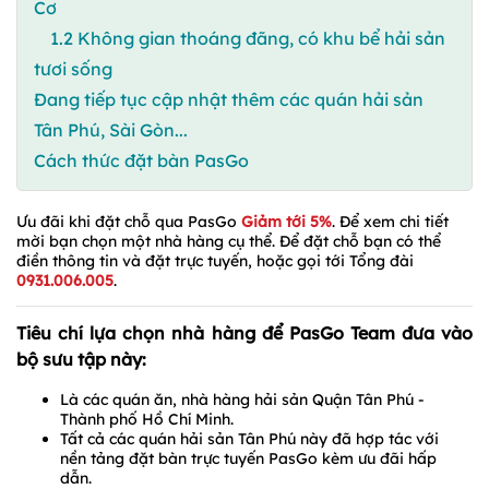
Cơ
1.2 Không gian thoáng đãng, có khu bể hải sản
tươi sống
Đang tiếp tục cập nhật thêm các quán hải sản
Tân Phú, Sài Gòn...
Cách thức đặt bàn PasGo
Ưu đãi khi đặt chỗ qua PasGo
Giảm tới 5%
. Để xem chi tiết
mời bạn chọn một nhà hàng cụ thể. Để đặt chỗ bạn có thể
điền thông tin và đặt trực tuyến, hoặc gọi tới Tổng đài
0931.006.005
.
Tiêu chí lựa chọn nhà hàng để PasGo Team đưa vào
bộ sưu tập này:
Là các quán ăn, nhà hàng hải sản Quận Tân Phú -
Thành phố Hồ Chí Minh.
Tất cả các quán hải sản Tân Phú này đã hợp tác với
nền tảng đặt bàn trực tuyến PasGo kèm ưu đãi hấp
dẫn.