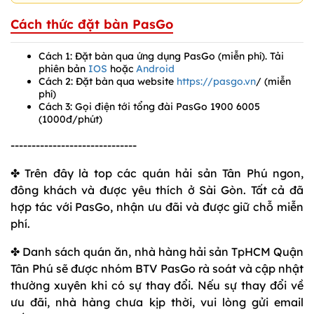
Cách thức đặt bàn PasGo
Cách 1: Đặt bàn qua ứng dụng PasGo (miễn phí). Tải
phiên bản
IOS
hoặc
Android
Cách 2: Đặt bàn qua website
https://pasgo.vn
/ (miễn
phí)
Cách 3: Gọi điện tới tổng đài PasGo 1900 6005
(1000đ/phút)
------------------------------
✤ Trên đây là top các quán hải sản Tân Phú ngon,
đông khách và được yêu thích ở Sài Gòn. Tất cả đã
hợp tác với PasGo, nhận ưu đãi và được giữ chỗ miễn
phí.
✤ Danh sách quán ăn, nhà hàng hải sản TpHCM Quận
Tân Phú sẽ được nhóm BTV PasGo rà soát và cập nhật
thường xuyên khi có sự thay đổi. Nếu sự thay đổi về
ưu đãi, nhà hàng chưa kịp thời, vui lòng gửi email