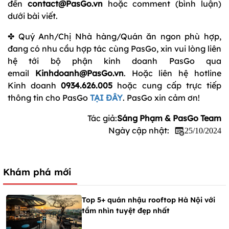
đến
contact@PasGo.vn
hoặc comment (bình luận)
dưới bài viết.
✤ Quý Anh/Chị Nhà hàng/Quán ăn ngon phù hợp,
đang có nhu cầu hợp tác cùng PasGo, xin vui lòng liên
hệ tới bộ phận kinh doanh PasGo qua
email
Kinhdoanh@PasGo.vn
. Hoặc liên hệ hotline
Kinh doanh
0934.626.005
hoặc cung cấp trực tiếp
thông tin cho PasGo
TẠI ĐÂY
. PasGo xin cảm ơn!
Tác giả:
Sáng Phạm & PasGo Team
Ngày cập nhật:
25/10/2024
Khám phá mới
Top 5+ quán nhậu rooftop Hà Nội với
tầm nhìn tuyệt đẹp nhất