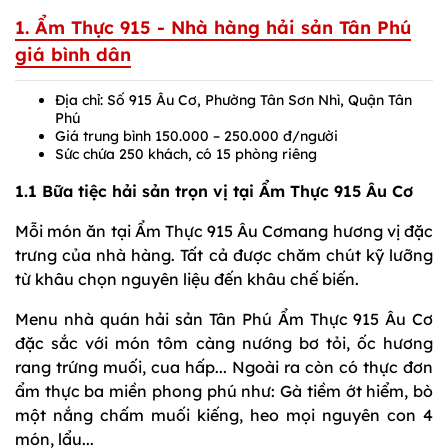
1. Ẩm Thực 915 - Nhà hàng hải sản Tân Phú
giá bình dân
Địa chỉ: Số 915 Âu Cơ, Phường Tân Sơn Nhì, Quận Tân
Phú
Giá trung bình 150.000 – 250.000 đ/người
Sức chứa 250 khách, có 15 phòng riêng
1.1 Bữa tiệc hải sản trọn vị tại Ẩm Thực 915 Âu Cơ
Mỗi món ăn tại Ẩm Thực 915 Âu Cơmang hương vị đặc
trưng của nhà hàng. Tất cả được chăm chút kỹ lưỡng
từ khâu chọn nguyên liệu đến khâu chế biến.
Menu nhà quán hải sản Tân Phú Ẩm Thực 915 Âu Cơ
đặc sắc với món tôm càng nướng bơ tỏi, ốc hương
rang trứng muối, cua hấp... Ngoài ra còn có thực đơn
ẩm thực ba miền phong phú như: Gà tiềm ớt hiểm, bò
một nắng chấm muối kiếng, heo mọi nguyên con 4
món, lẩu...