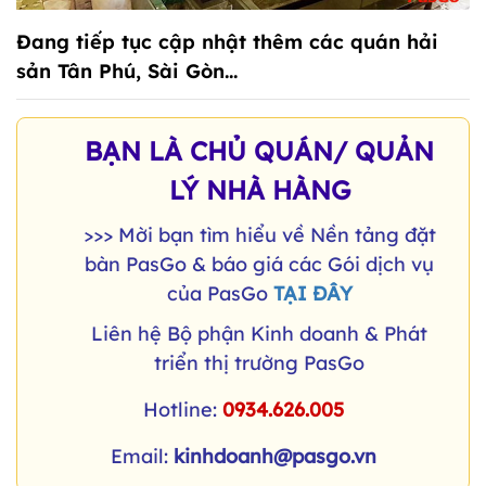
Đang tiếp tục cập nhật thêm các quán hải
sản Tân Phú, Sài Gòn...
BẠN LÀ CHỦ QUÁN/ QUẢN
LÝ NHÀ HÀNG
>>> Mời bạn tìm hiểu về Nền tảng đặt
bàn PasGo & báo giá các Gói dịch vụ
của PasGo
TẠI ĐÂY
Liên hệ Bộ phận Kinh doanh & Phát
triển thị trường PasGo
Hotline:
0934.626.005
Email:
kinhdoanh@pasgo.vn