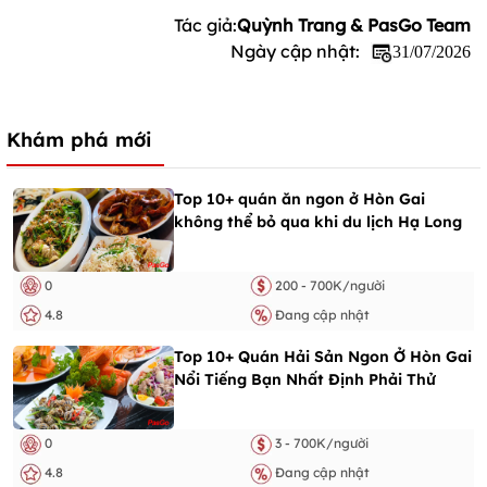
Tác giả:
Quỳnh Trang & PasGo Team
Ngày cập nhật:
31/07/2026
Khám phá mới
Top 10+ quán ăn ngon ở Hòn Gai
không thể bỏ qua khi du lịch Hạ Long
0
200 - 700K/người
4.8
Đang cập nhật
Top 10+ Quán Hải Sản Ngon Ở Hòn Gai
Nổi Tiếng Bạn Nhất Định Phải Thử
0
3 - 700K/người
4.8
Đang cập nhật