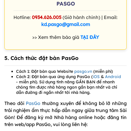
PASGO
Hotline:
0934.626.005
(Giờ hành chính) | Email:
kd.pasgo@gmail.com
>> Xem thêm báo giá
TẠI ĐÂY
5. Cách thức đặt bàn PasGo
Cách 1: Đặt bàn qua Website
pasgo.vn
(miễn phí)
Cách 2: Đặt bàn qua ứng dụng PasGo (
iOS
&
Android
- miễn phí). Sử dụng tính năng GẦN BẠN để nhanh
chóng tìm được nhà hàng ngon gần bạn nhất và chỉ
dẫn đường đi ngắn nhất tới nhà hàng.
Theo dõi
PasGo
thường xuyên để không bỏ lỡ những
trải nghiệm ẩm thực hấp dẫn ngay giữa trung tâm Sài
Gòn! Để đăng ký mở Nhà hàng online hoặc đăng tin
trên web/app PasGo, vui lòng liên hệ: