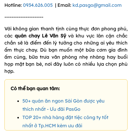
Hotline:
0934.626.005
| Email:
kd.pasgo@gmail.com
----------------------
Với không gian thanh tịnh cùng thực đơn phong phú,
các
quán chay Lê Văn Sỹ
và khu vực lân cận chắc
chắn sẽ là điểm đến lý tưởng cho những ai yêu thích
ẩm thực chay. Dù bạn muốn một bữa cơm gia đình
ấm cúng, bữa trưa văn phòng nhẹ nhàng hay buổi
họp mặt bạn bè, nơi đây luôn có nhiều lựa chọn phù
hợp.
Có thể bạn quan tâm:
50+ quán ăn ngon Sài Gòn được yêu
thích nhất - Ưu đãi PasGo
TOP 20+ nhà hàng đặt tiệc công ty tốt
nhất ở Tp.HCM kèm ưu đãi