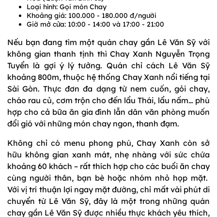
Loại hình: Gọi món Chay
Khoảng giá: 100.000 - 180.000 đ/người
Giờ mở cửa: 10:00 - 14:00 và 17:00 - 21:00
Nếu bạn đang tìm một quán chay gần Lê Văn Sỹ với
không gian thanh tịnh thì Chay Xanh Nguyễn Trọng
Tuyển là gợi ý lý tưởng. Quán chỉ cách Lê Văn Sỹ
khoảng 800m, thuộc hệ thống Chay Xanh nổi tiếng tại
Sài Gòn. Thực đơn đa dạng từ nem cuốn, gỏi chay,
cháo rau củ, cơm trộn cho đến lẩu Thái, lẩu nấm… phù
hợp cho cả bữa ăn gia đình lẫn dân văn phòng muốn
đổi gió với những món chay ngon, thanh đạm.
Không chỉ có menu phong phú, Chay Xanh còn sở
hữu không gian xanh mát, nhẹ nhàng với sức chứa
khoảng 60 khách – rất thích hợp cho các buổi ăn chay
cùng người thân, bạn bè hoặc nhóm nhỏ họp mặt.
Với vị trí thuận lợi ngay mặt đường, chỉ mất vài phút di
chuyển từ Lê Văn Sỹ, đây là một trong những quán
chay gần Lê Văn Sỹ được nhiều thực khách yêu thích,