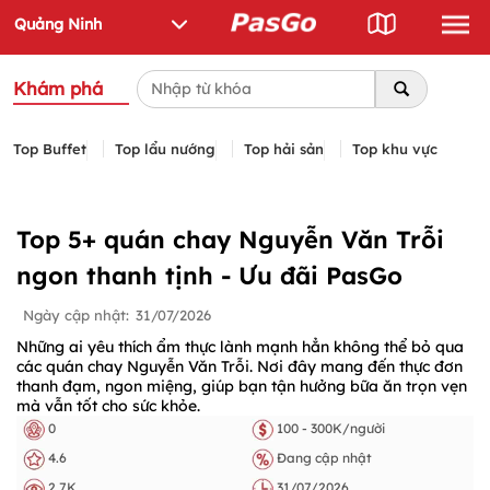
Khám phá
Top Buffet
Top lẩu nướng
Top hải sản
Top khu vực
Top 5+ quán chay Nguyễn Văn Trỗi
ngon thanh tịnh - Ưu đãi PasGo
Ngày cập nhật:
31/07/2026
Những ai yêu thích ẩm thực lành mạnh hẳn không thể bỏ qua
các quán chay Nguyễn Văn Trỗi. Nơi đây mang đến thực đơn
thanh đạm, ngon miệng, giúp bạn tận hưởng bữa ăn trọn vẹn
mà vẫn tốt cho sức khỏe.
0
100 - 300K/người
4.6
Đang cập nhật
2.7K
31/07/2026