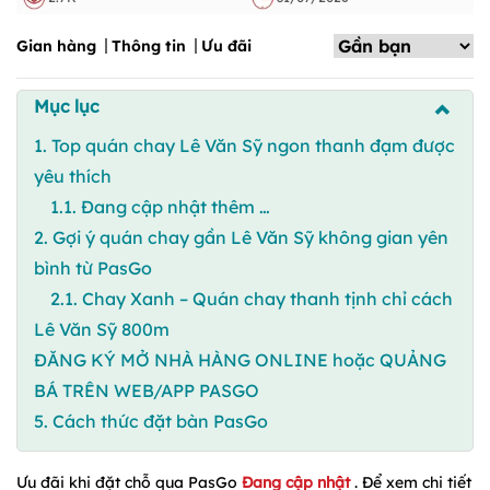
Gian hàng
Thông tin
Ưu đãi
Mục lục
1. Top quán chay Lê Văn Sỹ ngon thanh đạm được
yêu thích
1.1. Đang cập nhật thêm …
2. Gợi ý quán chay gần Lê Văn Sỹ không gian yên
bình từ PasGo
2.1. Chay Xanh – Quán chay thanh tịnh chỉ cách
Lê Văn Sỹ 800m
ĐĂNG KÝ MỞ NHÀ HÀNG ONLINE hoặc QUẢNG
BÁ TRÊN WEB/APP PASGO
5. Cách thức đặt bàn PasGo
Ưu đãi khi đặt chỗ qua PasGo
Đang cập nhật
. Để xem chi tiết