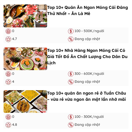
Top 10+ Quán Ăn Ngon Móng Cái Đáng
Thử Nhất – Ăn Là Mê
0
100 - 500K/người
4.7
Đang cập nhật
Top 10+ Nhà Hàng Ngon Móng Cái Có
Giá Tốt Đồ Ăn Chất Lượng Cho Dân Du
Lịch
0
300 - 600K/người
4
Đang cập nhật
Top 10+ quán ăn ngon rẻ ở Tuần Châu
– vừa rẻ vừa ngon ăn một lần nhớ mãi
0
100 - 300K/người
4.8
Đang cập nhật