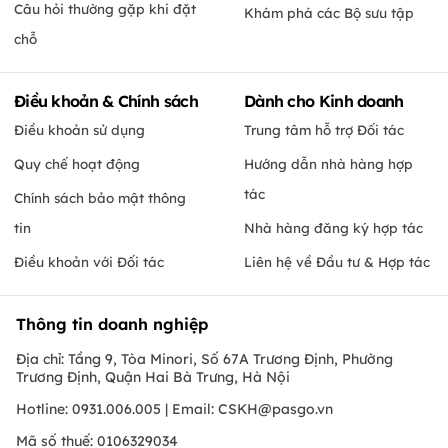
Câu hỏi thường gặp khi đặt
Khám phá các Bộ sưu tập
chỗ
Điều khoản & Chính sách
Dành cho Kinh doanh
Điều khoản sử dụng
Trung tâm hỗ trợ Đối tác
Quy chế hoạt động
Hướng dẫn nhà hàng hợp
tác
Chính sách bảo mật thông
tin
Nhà hàng đăng ký hợp tác
Điều khoản với Đối tác
Liên hệ về Đầu tư & Hợp tác
Thông tin doanh nghiệp
Địa chỉ: Tầng 9, Tòa Minori, Số 67A Trương Định, Phường
Trương Định, Quận Hai Bà Trưng, Hà Nội
Hotline: 0931.006.005 | Email:
CSKH@pasgo.vn
Mã số thuế: 0106329034