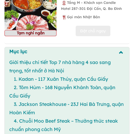
Tầng M - Khách sạn Candle
Hotel 287-301 Đội Cấn, Q. Ba Đình
Gọi món Nhật Bản
Đặt chỗ ngay
Tạm nghỉ ngắn
Mục lục
Giới thiệu chi tiết Top 7 nhà hàng 4 sao sang
trọng, tốt nhất ở Hà Nội
1. Kadan - 117 Xuân Thủy, quận Cầu Giấy
2. Tôm Hùm - 168 Nguyễn Khánh Toàn, quận
Cầu Giấy
3. Jackson Steakhouse - 23J Hai Bà Trưng, quận
Hoàn Kiếm
4. Chuỗi Moo Beef Steak – Thưởng thức steak
chuẩn phong cách Mỹ