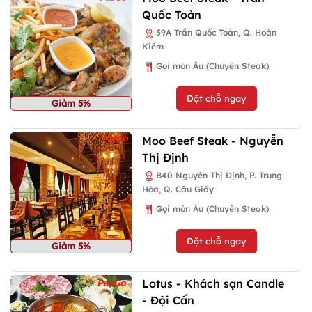
Quốc Toản
59A Trần Quốc Toản, Q. Hoàn
Kiếm
Gọi món Âu (Chuyên Steak)
Đặt chỗ ngay
Giảm 5%
Moo Beef Steak - Nguyễn
Thị Định
B40 Nguyễn Thị Định, P. Trung
Hòa, Q. Cầu Giấy
Gọi món Âu (Chuyên Steak)
Đặt chỗ ngay
Giảm 5%
Lotus - Khách sạn Candle
- Đội Cấn