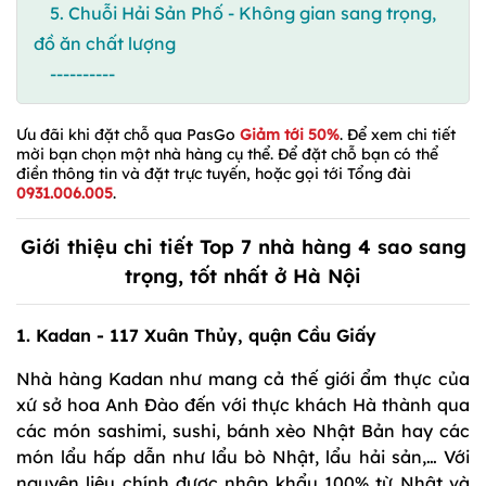
5. Chuỗi Hải Sản Phố - Không gian sang trọng,
đồ ăn chất lượng
----------
Ưu đãi khi đặt chỗ qua PasGo
Giảm tới 50%
. Để xem chi tiết
mời bạn chọn một nhà hàng cụ thể. Để đặt chỗ bạn có thể
điền thông tin và đặt trực tuyến, hoặc gọi tới Tổng đài
0931.006.005
.
Giới thiệu chi tiết Top 7 nhà hàng 4 sao sang
trọng, tốt nhất ở Hà Nội
1. Kadan - 117 Xuân Thủy, quận Cầu Giấy
Nhà hàng Kadan như mang cả thế giới ẩm thực của
xứ sở hoa Anh Đào đến với thực khách Hà thành qua
các món sashimi, sushi, bánh xèo Nhật Bản hay các
món lẩu hấp dẫn như lẩu bò Nhật, lẩu hải sản,… Với
nguyên liệu chính được nhập khẩu 100% từ Nhật và