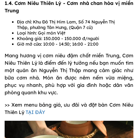
1.4. Cơm Niêu Thiên Lý - Cơm nhà chan hòa vị miền
Trung
Địa chỉ: Khu Đô Thị Him Lam, Số 74 Nguyễn Thị
Thập,
phường Tân Hưng, (Quận 7 cũ)
Loại hình: Gọi món Việt
Khoảng giá: 150.000 - 150.000 đ/người
Giờ mở cửa: 10:00 - 14:30; 16:00 - 21:00
Mang hương vị cơm niêu đậm chất miền Trung, Cơm
Niêu Thiên Lý là điểm đến lý tưởng nếu bạn muốn tìm
một quán ăn Nguyễn Thị Thập mang cảm giác như
bữa cơm nhà. Món ăn được nêm nếm vừa miệng,
phục vụ nhanh, phù hợp với gia đình hoặc dân văn
phòng quanh khu vực.
>> Xem menu bảng giá, ưu đãi và đặt bàn Cơm Niêu
Thiên Lý
TẠI ĐÂY