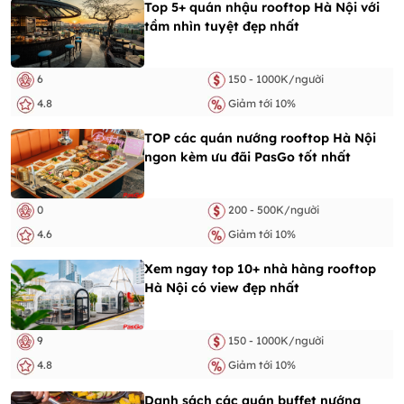
Top 5+ quán nhậu rooftop Hà Nội với
tầm nhìn tuyệt đẹp nhất
6
150 - 1000K/người
4.8
Giảm tới 10%
TOP các quán nướng rooftop Hà Nội
ngon kèm ưu đãi PasGo tốt nhất
0
200 - 500K/người
4.6
Giảm tới 10%
Xem ngay top 10+ nhà hàng rooftop
Hà Nội có view đẹp nhất
9
150 - 1000K/người
4.8
Giảm tới 10%
Danh sách các quán buffet nướng