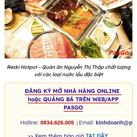
Reski Hotpot – Quán ăn Nguyễn Thị Thập chất lượng
với các loại nước lẩu đặc biệt
ĐĂNG KÝ MỞ NHÀ HÀNG ONLINE
hoặc QUẢNG BÁ TRÊN WEB/APP
PASGO
Hotline:
0934.626.005
Email:
kinhdoanh@pa
|
>> Xem thêm báo giá
TẠI ĐÂY