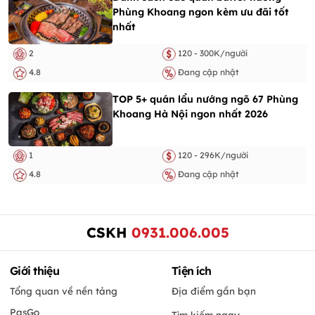
Phùng Khoang ngon kèm ưu đãi tốt
nhất
2
120 - 300K/người
4.8
Đang cập nhật
TOP 5+ quán lẩu nướng ngõ 67 Phùng
Khoang Hà Nội ngon nhất 2026
1
120 - 296K/người
4.8
Đang cập nhật
CSKH
0931.006.005
Giới thiệu
Tiện ích
Tổng quan về nền tảng
Địa điểm gần bạn
PasGo
Tìm kiếm ngay