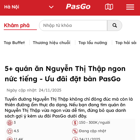
Khám phá
Top Buffet
Thương hiệu chuỗi
Top lẩu nướng
Top hải sản
5+ quán ăn Nguyễn Thị Thập ngon
nức tiếng - Ưu đãi đặt bàn PasGo
Ngày cập nhật:
24/11/2025
Tuyến đường Nguyễn Thị Thập không chỉ đông đúc mà còn là
thiên đường ẩm thực đa dạng. Nếu bạn đang tìm quán ăn
Nguyễn Thị Thập vừa ngon vừa dễ tìm, đừng bỏ qua danh
sách gợi ý kèm ưu đãi PasGo dưới đây.
3
150 - 300K/người
4.5
Đang cập nhật
11.4K
24/11/2025