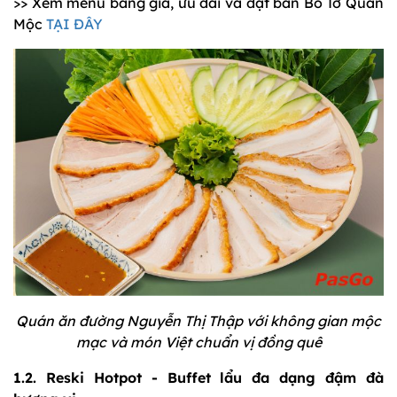
>> Xem menu bảng giá, ưu đãi và đặt bàn Bò Tơ Quán
Mộc
TẠI ĐÂY
Quán ăn đường Nguyễn Thị Thập với không gian mộc
mạc và món Việt chuẩn vị đồng quê
1.2. Reski Hotpot - Buffet lẩu đa dạng đậm đà