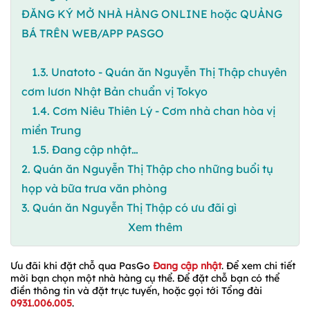
ĐĂNG KÝ MỞ NHÀ HÀNG ONLINE hoặc QUẢNG
BÁ TRÊN WEB/APP PASGO
1.3. Unatoto - Quán ăn Nguyễn Thị Thập chuyên
cơm lươn Nhật Bản chuẩn vị Tokyo
1.4. Cơm Niêu Thiên Lý - Cơm nhà chan hòa vị
miền Trung
1.5. Đang cập nhật…
2. Quán ăn Nguyễn Thị Thập cho những buổi tụ
họp và bữa trưa văn phòng
3. Quán ăn Nguyễn Thị Thập có ưu đãi gì
Xem thêm
Ưu đãi khi đặt chỗ qua PasGo
Đang cập nhật
. Để xem chi tiết
mời bạn chọn một nhà hàng cụ thể. Để đặt chỗ bạn có thể
điền thông tin và đặt trực tuyến, hoặc gọi tới Tổng đài
0931.006.005
.