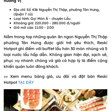
hương vị
Địa chỉ: Số 436 Nguyễn Thị Thập,
phường Tân Hưng,
(Quận 7 cũ)
Loại hình: Gọi Món Á - chuyên Lẩu
Khoảng giá: 220.000 - 280.000 đ/người
Giờ mở cửa: 11:00 - 2:00
Nằm trong top những quán ăn ngon Nguyễn Thị Thập
phường Tân Hưng được giới trẻ yêu thích, Reski
Hotpot ghi điểm với buffet lẩu hơn 30 món nhúng và 5
loại nước lẩu hấp dẫn. Không gian hiện đại, sạch sẽ,
phục vụ nhanh chóng và giá cả hợp lý là điểm cộng
khiến quán luôn đông khách.
>> Xem menu bảng giá, ưu đãi và đặt bàn Reski
Hotpot
TẠI ĐÂY