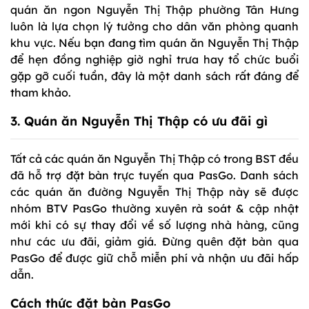
quán ăn ngon Nguyễn Thị Thập phường Tân Hưng
luôn là lựa chọn lý tưởng cho dân văn phòng quanh
khu vực. Nếu bạn đang tìm quán ăn Nguyễn Thị Thập
để hẹn đồng nghiệp giờ nghỉ trưa hay tổ chức buổi
gặp gỡ cuối tuần, đây là một danh sách rất đáng để
tham khảo.
3. Quán ăn Nguyễn Thị Thập có ưu đãi gì
Tất cả các quán ăn Nguyễn Thị Thập có trong BST đều
đã hỗ trợ đặt bàn trực tuyến qua PasGo. Danh sách
các quán ăn đường Nguyễn Thị Thập này sẽ được
nhóm BTV PasGo thường xuyên rà soát & cập nhật
mới khi có sự thay đổi về số lượng nhà hàng, cũng
như các ưu đãi, giảm giá. Đừng quên đặt bàn qua
PasGo để được giữ chỗ miễn phí và nhận ưu đãi hấp
dẫn.
Cách thức đặt bàn PasGo