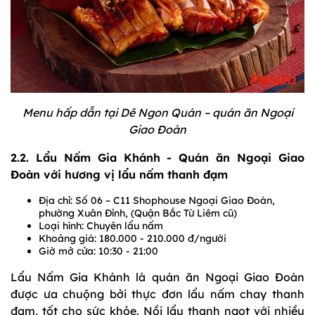
Menu hấp dẫn tại Dê Ngon Quán – quán ăn Ngoại
Giao Đoàn
2.2. Lẩu Nấm Gia Khánh - Quán ăn Ngoại Giao
Đoàn với hương vị lẩu nấm thanh đạm
Địa chỉ: Số 06 – C11 Shophouse Ngoại Giao Đoàn,
phường Xuân Đỉnh, (Quận Bắc Từ Liêm cũ)
Loại hình: Chuyên lẩu nấm
Khoảng giá: 180.000 - 210.000 đ/người
Giờ mở cửa: 10:30 - 21:00
Lẩu Nấm Gia Khánh là quán ăn Ngoại Giao Đoàn
được ưa chuộng bởi thực đơn lẩu nấm chay thanh
đạm, tốt cho sức khỏe. Nồi lẩu thanh ngọt với nhiều