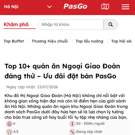
Khám phá
Top Buffet
Thương hiệu chuỗi
Top lẩu nướng
Top hải sản
Top 10+ quán ăn Ngoại Giao Đoàn
đáng thử – Ưu đãi đặt bàn PasGo
Ngày cập nhật:
15/07/2026
Khu đô thị Ngoại Giao Đoàn (Hà Nội) không chỉ nổi bật với
không gian sống hiện đại mà còn là điểm hẹn của giới sành
ăn Hà Nội. Những quán ăn ngon khu Ngoại Giao Đoàn trong
danh sách PasGo dưới đây hứa hẹn sẽ là lựa chọn lý tưởng
cho bữa trưa công sở hay buổi tối tụ tập nhẹ nhàng của bạn.
6
50 - 500K/người
4.5
Đang cập nhật