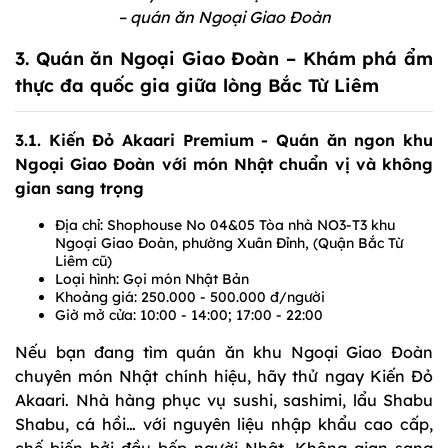
– quán ăn Ngoại Giao Đoàn
3. Quán ăn Ngoại Giao Đoàn – Khám phá ẩm
thực đa quốc gia giữa lòng Bắc Từ Liêm
3.1. Kiến Đỏ Akaari Premium - Quán ăn ngon khu
Ngoại Giao Đoàn với món Nhật chuẩn vị và không
gian sang trọng
Địa chỉ: Shophouse No 04&05 Tòa nhà NO3-T3 khu
Ngoại Giao Đoàn, phường Xuân Đỉnh, (Quận Bắc Từ
Liêm cũ)
Loại hình: Gọi món Nhật Bản
Khoảng giá: 250.000 - 500.000 đ/người
Giờ mở cửa: 10:00 - 14:00; 17:00 - 22:00
Nếu bạn đang tìm quán ăn khu Ngoại Giao Đoàn
chuyên món Nhật chính hiệu, hãy thử ngay Kiến Đỏ
Akaari. Nhà hàng phục vụ sushi, sashimi, lẩu Shabu
Shabu, cá hồi… với nguyên liệu nhập khẩu cao cấp,
chế biến bởi đầu bếp người Nhật. Không gian sang