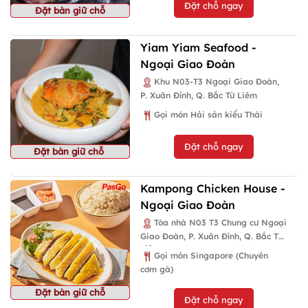
Đặt chỗ ngay
Đặt bàn giữ chỗ
Yiam Yiam Seafood -
Ngoại Giao Đoàn
Khu N03-T3 Ngoại Giao Đoàn,
P. Xuân Đỉnh, Q. Bắc Từ Liêm
Gọi món Hải sản kiểu Thái
Đặt chỗ ngay
Đặt bàn giữ chỗ
Kampong Chicken House -
Ngoại Giao Đoàn
Tòa nhà N03 T3 Chung cư Ngoại
Giao Đoàn, P. Xuân Đỉnh, Q. Bắc Từ
Liêm
Gọi món Singapore (Chuyên
cơm gà)
Đặt bàn giữ chỗ
Đặt chỗ ngay