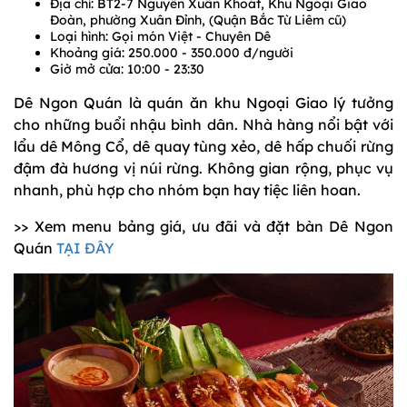
Địa chỉ: BT2-7 Nguyễn Xuân Khoát, Khu Ngoại Giao
Đoàn, phường Xuân Đỉnh, (Quận Bắc Từ Liêm cũ)
Loại hình: Gọi món Việt - Chuyên Dê
Khoảng giá: 250.000 - 350.000 đ/người
Giờ mở cửa: 10:00 - 23:30
Dê Ngon Quán là quán ăn khu Ngoại Giao lý tưởng
cho những buổi nhậu bình dân. Nhà hàng nổi bật với
lẩu dê Mông Cổ, dê quay tùng xẻo, dê hấp chuối rừng
đậm đà hương vị núi rừng. Không gian rộng, phục vụ
nhanh, phù hợp cho nhóm bạn hay tiệc liên hoan.
>> Xem menu bảng giá, ưu đãi và đặt bàn Dê Ngon
Quán
TẠI ĐÂY