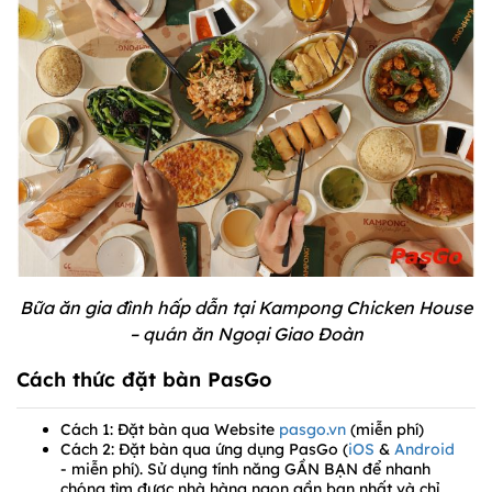
Bữa ăn gia đình hấp dẫn tại Kampong Chicken House
– quán ăn Ngoại Giao Đoàn
Cách thức đặt bàn PasGo
Cách 1: Đặt bàn qua Website
pasgo.vn
(miễn phí)
Cách 2: Đặt bàn qua ứng dụng PasGo (
iOS
&
Android
- miễn phí). Sử dụng tính năng GẦN BẠN để nhanh
chóng tìm được nhà hàng ngon gần bạn nhất và chỉ