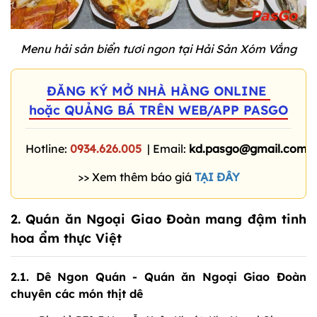
Menu hải sản biển tươi ngon tại Hải Sản Xóm Vắng
ĐĂNG KÝ MỞ NHÀ HÀNG ONLINE
hoặc QUẢNG BÁ TRÊN WEB/APP PASGO
Hotline:
0934.626.005
| Email:
kd.pasgo@gmail.com
>> Xem thêm báo giá
TẠI ĐÂY
2. Quán ăn Ngoại Giao Đoàn mang đậm tinh
hoa ẩm thực Việt
2.1. Dê Ngon Quán - Quán ăn Ngoại Giao Đoàn
chuyên các món thịt dê