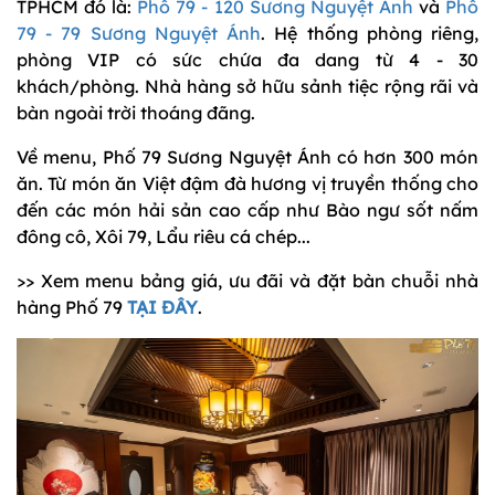
TPHCM đó là:
Phố 79 - 120 Sương Nguyệt Ánh
và
Phố
79 - 79 Sương Nguyệt Ánh
. Hệ thống phòng riêng,
phòng VIP có sức chứa đa dang từ 4 - 30
khách/phòng. Nhà hàng sở hữu sảnh tiệc rộng rãi và
bàn ngoài trời thoáng đãng.
Về menu, Phố 79 Sương Nguyệt Ánh có hơn 300 món
ăn. Từ món ăn Việt đậm đà hương vị truyền thống cho
đến các món hải sản cao cấp như Bào ngư sốt nấm
đông cô, Xôi 79, Lẩu riêu cá chép...
>> Xem menu bảng giá, ưu đãi và đặt bàn chuỗi nhà
hàng Phố 79
TẠI ĐÂY
.