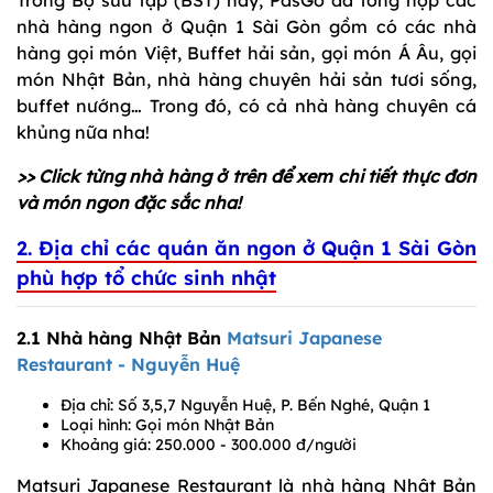
nhà hàng ngon ở Quận 1 Sài Gòn gồm có các nhà
hàng gọi món Việt, Buffet hải sản, gọi món Á Âu, gọi
món Nhật Bản, nhà hàng chuyên hải sản tươi sống,
buffet nướng… Trong đó, có cả nhà hàng chuyên cá
khủng nữa nha!
>> Click từng nhà hàng ở trên để xem chi tiết thực đơn
và món ngon đặc sắc nha!
2. Địa chỉ các quán ăn ngon ở Quận 1 Sài Gòn
phù hợp tổ chức sinh nhật
2.1 Nhà hàng Nhật Bản
Matsuri Japanese
Restaurant - Nguyễn Huệ
Địa chỉ: Số 3,5,7 Nguyễn Huệ, P. Bến Nghé, Quận 1
Loại hình: Gọi món Nhật Bản
Khoảng giá: 250.000 - 300.000 đ/người
Matsuri Japanese Restaurant là nhà hàng Nhật Bản