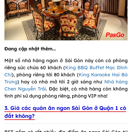
Đang cập nhật thêm...
Một số nhà hàng ngon ở Sài Gòn này còn có phòng
riêng sức chứa 60 khách (
King BBQ Buffet Mạc Đĩnh
Chi
), phòng riêng tới 80 khách (
King Karaoke Hai Bà
Trưng
) hay có nhà mở tới 2 giờ sáng như
Nhà hàng
Chen Nguyễn Trãi
. Đặc biệt, có nhà hàng còn không
tính phí sử dụng phòng riêng, phòng VIP nha!
3. Giá các quán ăn ngon Sài Gòn ở Quận 1 có
đắt không?
BST gồm có rất nhiều địa điểm ăn ngon Sài Gòn từ