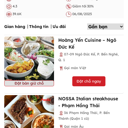
4.3
Giảm tới 30%
39.6K
06/08/2025
Gian hàng
Thông tin
Ưu đãi
Hoàng Yến Cuisine – Ngô
Đức Kế
07-09 Ngô Đức Kế, P. Bến Nghé,
Q. 1
Gọi món Việt
Đặt chỗ ngay
Đặt bàn giữ chỗ
NOSSA Italian steakhouse
- Phạm Hồng Thái
36 Phạm Hồng Thái, P. Bến
Thành (Quận 1 cũ)
Gọi món Âu