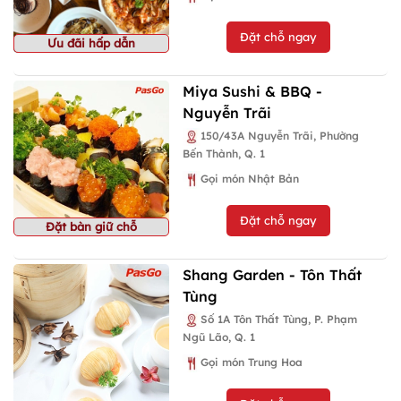
Đặt chỗ ngay
Ưu đãi hấp dẫn
Miya Sushi & BBQ -
Nguyễn Trãi
150/43A Nguyễn Trãi, Phường
Bến Thành, Q. 1
Gọi món Nhật Bản
Đặt chỗ ngay
Đặt bàn giữ chỗ
Shang Garden - Tôn Thất
Tùng
Số 1A Tôn Thất Tùng, P. Phạm
Ngũ Lão, Q. 1
Gọi món Trung Hoa