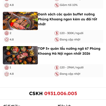
4.8
Giảm tới 10%
Danh sách các quán buffet nướng
Phùng Khoang ngon kèm ưu đãi tốt
nhất
2
120 - 300K/người
4.8
Đang cập nhật
TOP 5+ quán lẩu nướng ngõ 67 Phùng
Khoang Hà Nội ngon nhất 2026
1
120 - 296K/người
4.8
Đang cập nhật
CSKH
0931.006.005