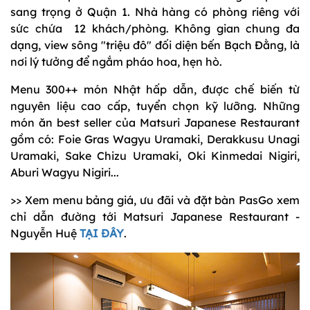
sang trọng ở Quận 1. Nhà hàng có phòng riêng với
sức chứa 12 khách/phòng. Không gian chung đa
dạng, view sông "triệu đô" đối diện bến Bạch Đằng, là
nơi lý tưởng để ngắm pháo hoa, hẹn hò.
Menu 300++ món Nhật hấp dẫn, được chế biến từ
nguyên liệu cao cấp, tuyển chọn kỹ lưỡng. Những
món ăn best seller của Matsuri Japanese Restaurant
gồm có: Foie Gras Wagyu Uramaki, Derakkusu Unagi
Uramaki, Sake Chizu Uramaki, Oki Kinmedai Nigiri,
Aburi Wagyu Nigiri...
>> Xem menu bảng giá, ưu đãi và đặt bàn PasGo xem
chỉ dẫn đường tới Matsuri Japanese Restaurant -
Nguyễn Huệ
TẠI ĐÂY
.