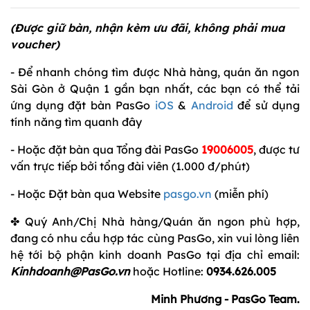
(Được giữ bàn, nhận kèm ưu đãi, không phải mua
voucher)
- Để nhanh chóng tìm được Nhà hàng, quán ăn ngon
Sài Gòn ở Quận 1 gần bạn nhất, các bạn có thể tải
ứng dụng đặt bàn PasGo
iOS
&
Android
để sử dụng
tính năng tìm quanh đây
- Hoặc đặt bàn qua Tổng đài PasGo
19006005
, được tư
vấn trực tiếp bởi tổng đài viên (1.000 đ/phút)
- Hoặc Đặt bàn qua Website
pasgo.vn
(miễn phí)
✤ Quý Anh/Chị Nhà hàng/Quán ăn ngon phù hợp,
đang có nhu cầu hợp tác cùng PasGo, xin vui lòng liên
hệ tới bộ phận kinh doanh PasGo tại địa chỉ email:
Kinhdoanh@PasGo.vn
hoặc Hotline:
0934.626.005
Minh Phương - PasGo Team.