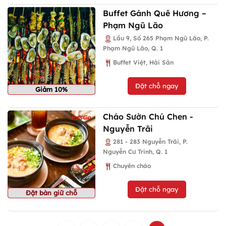
Buffet Gánh Quê Hương –
Phạm Ngũ Lão
Lầu 9, Số 265 Phạm Ngũ Lão, P.
Phạm Ngũ Lão, Q. 1
Buffet Việt, Hải Sản
Đặt chỗ ngay
Giảm 10%
Cháo Sườn Chú Chen -
Nguyễn Trãi
281 - 283 Nguyễn Trãi, P.
Nguyễn Cư Trinh, Q. 1
Chuyên cháo
Đặt chỗ ngay
Đặt bàn giữ chỗ