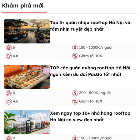
Khám phá mới
Top 5+ quán nhậu rooftop Hà Nội với
tầm nhìn tuyệt đẹp nhất
6
150 - 1000K/người
4.8
Giảm tới 10%
TOP các quán nướng rooftop Hà Nội
ngon kèm ưu đãi PasGo tốt nhất
0
200 - 500K/người
4.6
Giảm tới 10%
Xem ngay top 10+ nhà hàng rooftop
Hà Nội có view đẹp nhất
9
150 - 1000K/người