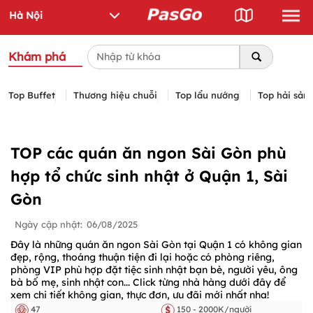
Khám phá
Top Buffet
Thương hiệu chuỗi
Top lẩu nướng
Top hải sản
TOP các quán ăn ngon Sài Gòn phù
hợp tổ chức sinh nhật ở Quận 1, Sài
Gòn
Ngày cập nhật:
06/08/2025
Đây là những quán ăn ngon Sài Gòn tại Quận 1 có không gian
đẹp, rộng, thoáng thuận tiện đi lại hoặc có phòng riêng,
phòng VIP phù hợp đặt tiệc sinh nhật bạn bè, người yêu, ông
bà bố mẹ, sinh nhật con... Click từng nhà hàng dưới đây để
xem chi tiết không gian, thực đơn, ưu đãi mới nhất nha!
47
150 - 2000K/người