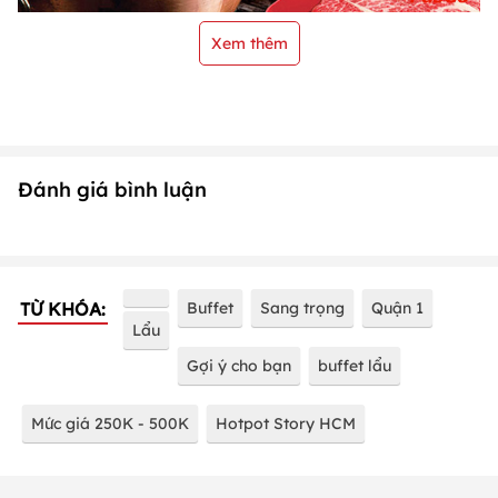
Xem thêm
Đánh giá bình luận
TỪ KHÓA:
Buffet
Sang trọng
Quận 1
Lẩu
Gợi ý cho bạn
buffet lẩu
Mức giá 250K - 500K
Hotpot Story HCM