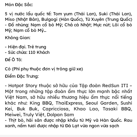
Món Đặc Sắc:
5 vị nước lẩu quốc tế: Tom yum (Thái Lan), Suki (Thái Lan),
Miso (Nhật Bản), Bulgogi (Hàn Quốc), Tứ Xuyên (Trung Quốc)
- Đồ nhúng: Nạm cổ bò Mỹ; Chả cá Nhật; Mực nút; Lõi cổ bò
Mỹ; Nạm cổ bò Mỹ…
Không Gian:
- Hiện đại. Trẻ trung
- Sức chứa: 110 Khách
Để Ô Tô:
Có (Phí phụ thuộc đơn vị trông giữ xe)
Điểm Đặc Trưng:
- Hotpot Story thuộc sở hữu của Tập đoàn RedSun ITI –
Một trong những tập đoàn ẩm thực lớn mạnh bậc nhất
Việt Nam, sở hữu nhiều thương hiệu ẩm thực nổi tiếng
khác như: King BBQ, ThaiExpress, Seoul Garden, Sushi
Kei, Buk Buk, Capricciosa, Khao Lao, Tasaki BBQ,
Meiwei, Truly Việt, Dolpan Sam
- Thịt bò, hải sản được nhập khẩu từ Mỹ và Hàn Quốc. Rau
xanh, nấm tươi được nhập từ Đà Lạt vừa ngon vừa sạch