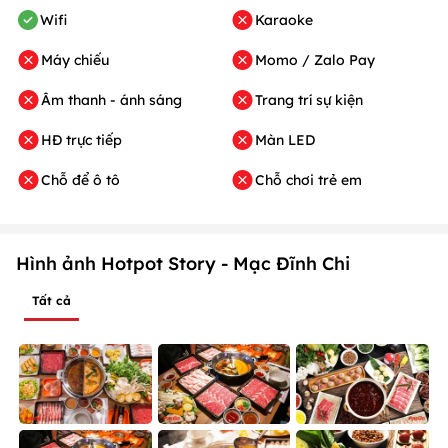
Wifi
Karaoke
Máy chiếu
Momo / Zalo Pay
Âm thanh - ánh sáng
Trang trí sự kiện
HĐ trực tiếp
Màn LED
Chỗ để ô tô
Chỗ chơi trẻ em
Hình ảnh Hotpot Story - Mạc Đĩnh Chi
Tất cả