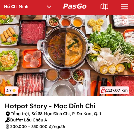
3.7
1137.07 km
Hotpot Story - Mạc Đĩnh Chi
Tầng trệt, Số 38 Mạc Đĩnh Chi, P. Đa Kao, Q. 1
Buffet Lẩu Châu Á
200.000 – 350.000 đ/người