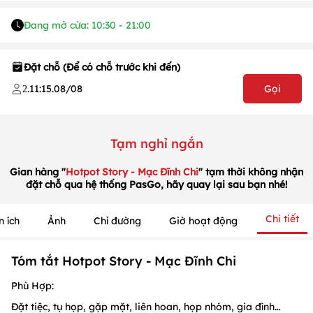
Đang mở cửa: 10:30 - 21:00
Đặt chỗ (Để có chỗ trước khi đến)
.
11:15
.
08/08
Gọi
2
Tạm nghỉ ngắn
Gian hàng "
Hotpot Story - Mạc Đĩnh Chi
" tạm thời không nhận
1
/
1
/
1
đặt chỗ qua hệ thống PasGo, hãy quay lại sau bạn nhé!
Chi tiết
n ích
Ảnh
Chỉ đường
Giờ hoạt động
Tóm tắt Hotpot Story - Mạc Đĩnh Chi
Phù Hợp:
Đặt tiệc, tụ họp, gặp mặt, liên hoan, họp nhóm, gia đình…