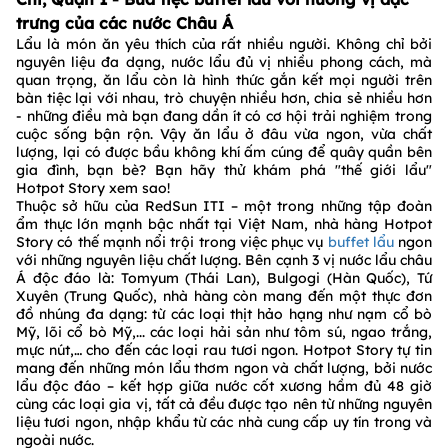
trưng của các nước Châu Á
Lẩu là món ăn yêu thích của rất nhiều người. Không chỉ bởi
nguyên liệu đa dạng, nước lẩu đủ vị nhiều phong cách, mà
quan trọng, ăn lẩu còn là hình thức gắn kết mọi người trên
bàn tiệc lại với nhau, trò chuyện nhiều hơn, chia sẻ nhiều hơn
- những điều mà bạn đang dần ít có cơ hội trải nghiệm trong
cuộc sống bận rộn. Vậy ăn lẩu ở đâu vừa ngon, vừa chất
lượng, lại có được bầu không khí ấm cúng để quây quần bên
gia đình, bạn bè? Bạn hãy thử khám phá "thế giới lẩu"
Hotpot Story xem sao!
Thuộc sở hữu của RedSun ITI – một trong những tập đoàn
ẩm thực lớn mạnh bậc nhất tại Việt Nam, nhà hàng Hotpot
Story có thế mạnh nổi trội trong việc phục vụ
buffet lẩu
ngon
với những nguyên liệu chất lượng. Bên cạnh 3 vị nước lẩu châu
Á độc đáo là: Tomyum (Thái Lan), Bulgogi (Hàn Quốc), Tứ
Xuyên (Trung Quốc), nhà hàng còn mang đến một thực đơn
đồ nhúng đa dạng: từ các loại thịt hảo hạng như nạm cổ bò
Mỹ, lõi cổ bò Mỹ,... các loại hải sản như tôm sú, ngao trắng,
mực nút,… cho đến các loại rau tươi ngon. Hotpot Story tự tin
mang đến những món lẩu thơm ngon và chất lượng, bởi nước
lẩu độc đáo – kết hợp giữa nước cốt xương hầm đủ 48 giờ
cùng các loại gia vị, tất cả đều được tạo nên từ những nguyên
liệu tươi ngon, nhập khẩu từ các nhà cung cấp uy tín trong và
ngoài nước.