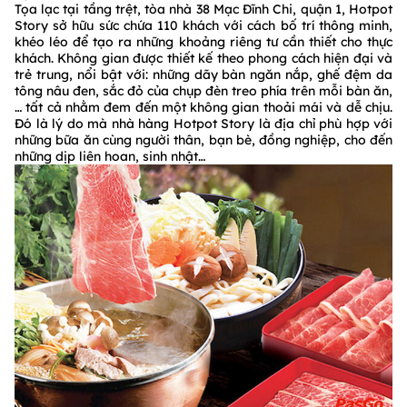
Tọa lạc tại tầng trệt, tòa nhà 38 Mạc Đĩnh Chi, quận 1, Hotpot
Story sở hữu sức chứa 110 khách với cách bố trí thông minh,
khéo léo để tạo ra những khoảng riêng tư cần thiết cho thực
khách. Không gian được thiết kế theo phong cách hiện đại và
trẻ trung, nổi bật với: những dãy bàn ngăn nắp, ghế đệm da
tông nâu đen, sắc đỏ của chụp đèn treo phía trên mỗi bàn ăn,
… tất cả nhằm đem đến một không gian thoải mái và dễ chịu.
Đó là lý do mà nhà hàng Hotpot Story là địa chỉ phù hợp với
những bữa ăn cùng người thân, bạn bè, đồng nghiệp, cho đến
những dịp liên hoan, sinh nhật…