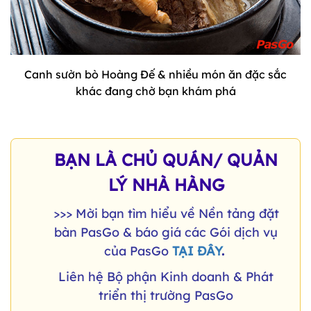
Canh sườn bò Hoàng Đế & nhiều món ăn đặc sắc
khác đang chờ bạn khám phá
BẠN LÀ CHỦ QUÁN/ QUẢN
LÝ NHÀ HÀNG
>>> Mời bạn tìm hiểu về Nền tảng đặt
bàn PasGo & báo giá các Gói dịch vụ
của PasGo
TẠI ĐÂY
.
Liên hệ Bộ phận Kinh doanh & Phát
triển thị trường PasGo