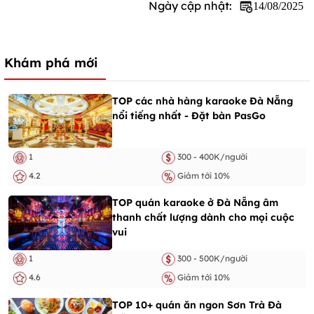
Ngày cập nhật:
14/08/2025
Khám phá mới
TOP các nhà hàng karaoke Đà Nẵng
nổi tiếng nhất - Đặt bàn PasGo
1
300 - 400K/người
4.2
Giảm tới 10%
TOP quán karaoke ở Đà Nẵng âm
thanh chất lượng dành cho mọi cuộc
vui
1
300 - 500K/người
4.6
Giảm tới 10%
TOP 10+ quán ăn ngon Sơn Trà Đà