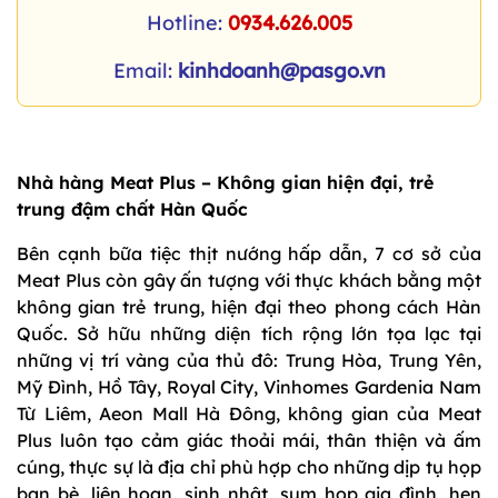
Hotline:
0934.626.005
Email:
kinhdoanh@pasgo.vn
Nhà hàng Meat Plus – Không gian hiện đại, trẻ
trung đậm chất Hàn Quốc
Bên cạnh bữa tiệc thịt nướng hấp dẫn, 7 cơ sở của
Meat Plus còn gây ấn tượng với thực khách bằng một
không gian trẻ trung, hiện đại theo phong cách Hàn
Quốc. Sở hữu những diện tích rộng lớn tọa lạc tại
những vị trí vàng của thủ đô: Trung Hòa, Trung Yên,
Mỹ Đình, Hồ Tây, Royal City, Vinhomes Gardenia Nam
Từ Liêm, Aeon Mall Hà Đông, không gian của Meat
Plus luôn tạo cảm giác thoải mái, thân thiện và ấm
cúng, thực sự là địa chỉ phù hợp cho những dịp tụ họp
bạn bè, liên hoan, sinh nhật, sum họp gia đình, hẹn