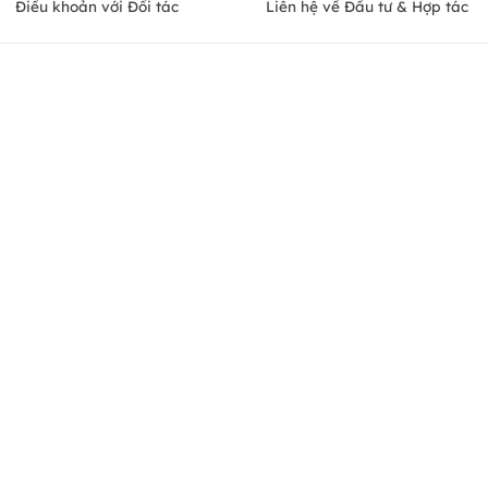
Điều khoản với Đối tác
Liên hệ về Đầu tư & Hợp tác
Thông tin doanh nghiệp
Đà Nẵng
Địa chỉ: Tầng 9, Tòa Minori, Số 67A Trương Định, Phường
Trương Định, Quận Hai Bà Trưng, Hà Nội
Hotline: 0931.006.005 | Email:
CSKH@pasgo.vn
Mã số thuế: 0106329034
Chứng nhận bởi
© Copyright 2010 PasGo.jsc, All rights reserved
FREE - Đã có trên Google Play
ONEPAS.JSC
Download