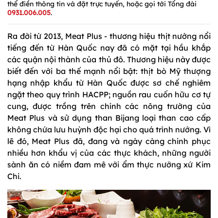
thể điền thông tin và đặt trực tuyến, hoặc gọi tới Tổng đài
0931.006.005
.
Ra đời từ 2013, Meat Plus - thương hiệu thịt nướng nổi
tiếng đến từ Hàn Quốc nay đã có mặt tại hầu khắp
các quận nội thành của thủ đô. Thương hiệu này được
biết đến với ba thế mạnh nổi bật: thịt bò Mỹ thượng
hạng nhập khẩu từ Hàn Quốc được sơ chế nghiêm
ngặt theo quy trình HACPP; nguồn rau cuốn hữu cơ tự
cung, được trồng trên chính các nông trường của
Meat Plus và sử dụng than Bijang loại than cao cấp
không chứa lưu huỳnh độc hại cho quá trình nướng. Vì
lẽ đó, Meat Plus đã, đang và ngày càng chinh phục
nhiều hơn khẩu vị của các thực khách, những người
sành ăn có niềm đam mê với ẩm thực nướng xứ Kim
Chi.