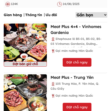
124K
14/08/2025
Gian hàng
Thông tin
Ưu đãi
Meat Plus 4+4 - Vinhomes
Gardenia
Shophouse lô B5-01, B5-02, B5-
03 Vinhomes Gardenia, Đường
Hàm Nghi, P. Cầu Diễn, Q. Nam Từ
Gọi món nướng Hàn Quốc
Liêm
Đặt chỗ ngay
Đặt bàn giữ chỗ
Meat Plus - Trung Yên
105 Trung Hòa, P. Yên Hòa, Q.
Cầu Giấy
Gọi món nướng Hàn Quốc
Đặt chỗ ngay