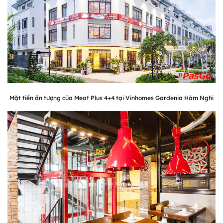
Mặt tiền ấn tượng của Meat Plus 4+4 tại Vinhomes Gardenia Hàm Nghi