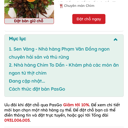
Văn Đồng, P. Cổ Nhuế 1, Q. Bắc Từ
Chuyên món Chim
Liêm
Đặt chỗ ngay
Đặt bàn giữ chỗ
Mục lục
1. Sen Vàng - Nhà hàng Phạm Văn Đồng ngon
chuyên hải sản và thú rừng
2. Nhà hàng Chim To Dần - Khám phá các món ăn
ngon từ thịt chim
Đang cập nhật...
Cách thức đặt bàn PasGo
Ưu đãi khi đặt chỗ qua PasGo
Giảm tới 10%
. Để xem chi tiết
mời bạn chọn một nhà hàng cụ thể. Để đặt chỗ bạn có thể
điền thông tin và đặt trực tuyến, hoặc gọi tới Tổng đài
0931.006.005
.