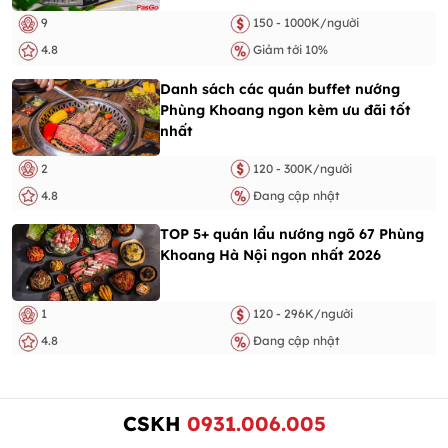
9
150 - 1000K/người
4.8
Giảm tới 10%
Danh sách các quán buffet nướng
Phùng Khoang ngon kèm ưu đãi tốt
nhất
2
120 - 300K/người
4.8
Đang cập nhật
TOP 5+ quán lẩu nướng ngõ 67 Phùng
Khoang Hà Nội ngon nhất 2026
1
120 - 296K/người
4.8
Đang cập nhật
CSKH
0931.006.005