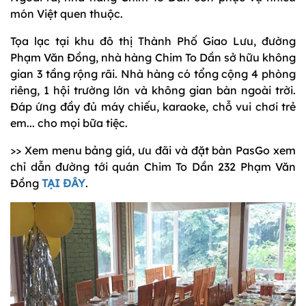
món Việt quen thuộc.
Tọa lạc tại khu đô thị Thành Phố Giao Lưu, đường
Phạm Văn Đồng, nhà hàng Chim To Dần sở hữu không
gian 3 tầng rộng rãi. Nhà hàng có tổng cộng 4 phòng
riêng, 1 hội trường lớn và không gian bàn ngoài trời.
Đáp ứng đầy đủ máy chiếu, karaoke, chỗ vui chơi trẻ
em... cho mọi bữa tiệc.
>> Xem menu bảng giá, ưu đãi và đặt bàn PasGo xem
chỉ dẫn đường tới quán Chim To Dần 232 Phạm Văn
Đồng
TẠI ĐÂY
.