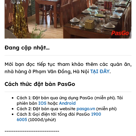
Đang cập nhật...
Mời bạn đọc tiếp tục tham khảo thêm các quán ăn,
nhà hàng ở Phạm Văn Đồng, Hà Nội
TẠI ĐÂY
.
Cách thức đặt bàn PasGo
Cách 1: Đặt bàn qua ứng dụng PasGo (miễn phí). Tải
phiên bản
IOS
hoặc
Android
Cách 2: Đặt bàn qua website
pasgo.vn
(miễn phí)
Cách 3: Gọi điện tới tổng đài PasGo
1900
6005
(1000đ/phút)
------------------------------