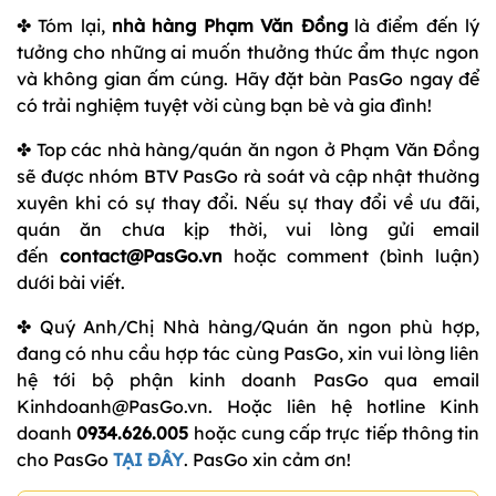
✤ Tóm lại,
nhà hàng Phạm Văn Đồng
là điểm đến lý
tưởng cho những ai muốn thưởng thức ẩm thực ngon
và không gian ấm cúng. Hãy đặt bàn PasGo ngay để
có trải nghiệm tuyệt vời cùng bạn bè và gia đình!
✤ Top các nhà hàng/quán ăn ngon ở Phạm Văn Đồng
sẽ được nhóm BTV PasGo rà soát và cập nhật thường
xuyên khi có sự thay đổi. Nếu sự thay đổi về ưu đãi,
quán ăn chưa kịp thời, vui lòng gửi email
đến
contact@PasGo.vn
hoặc comment (bình luận)
dưới bài viết.
✤ Quý Anh/Chị Nhà hàng/Quán ăn ngon phù hợp,
đang có nhu cầu hợp tác cùng PasGo, xin vui lòng liên
hệ tới bộ phận kinh doanh PasGo qua email
Kinhdoanh@PasGo.vn. Hoặc liên hệ hotline Kinh
doanh
0934.626.005
hoặc cung cấp trực tiếp thông tin
cho PasGo
TẠI ĐÂY
. PasGo xin cảm ơn!