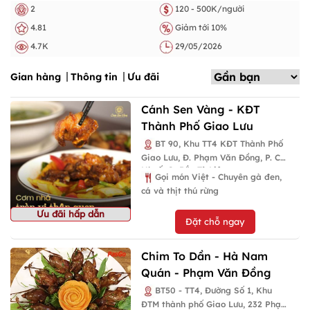
2
120 - 500K/người
4.81
Giảm tới 10%
4.7K
29/05/2026
Gian hàng
Thông tin
Ưu đãi
Cánh Sen Vàng - KĐT
Thành Phố Giao Lưu
BT 90, Khu TT4 KĐT Thành Phố
Giao Lưu, Đ. Phạm Văn Đồng, P. Cổ
Nhuế, Q. Bắc Từ Liêm
Gọi món Việt - Chuyên gà đen,
cá và thịt thú rừng
Ưu đãi hấp dẫn
Đặt chỗ ngay
Chim To Dần - Hà Nam
Quán - Phạm Văn Đồng
BT50 - TT4, Đường Số 1, Khu
ĐTM thành phố Giao Lưu, 232 Phạm