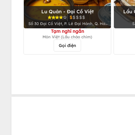
Lu Quán - Đại Cồ Việt
Lẩu 
Số 30 Đại Cồ Việt, P. Lê Đại Hành, Q. Hai
S
Bà Trưng
Tạm nghỉ ngắn
Món Việt (Lẩu cháo chim)
Gọi điện