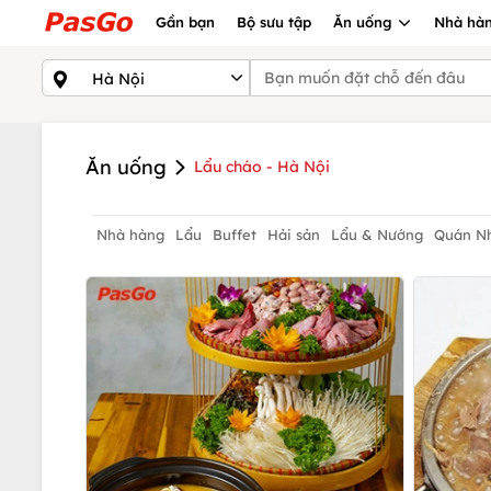
Gần bạn
Bộ sưu tập
Ăn uống
Nhà hàn
Ăn uống
Lẩu cháo - Hà Nội
Nhà hàng
Lẩu
Buffet
Hải sản
Lẩu & Nướng
Quán N