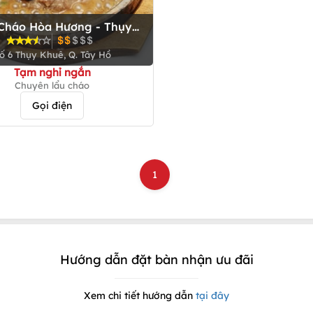
Cháo Hòa Hương - Thụy
Khuê
ố 6 Thụy Khuê, Q. Tây Hồ
Tạm nghỉ ngắn
Chuyên lẩu cháo
Gọi điện
1
Hướng dẫn đặt bàn nhận ưu đãi
Xem chi tiết hướng dẫn
tại đây