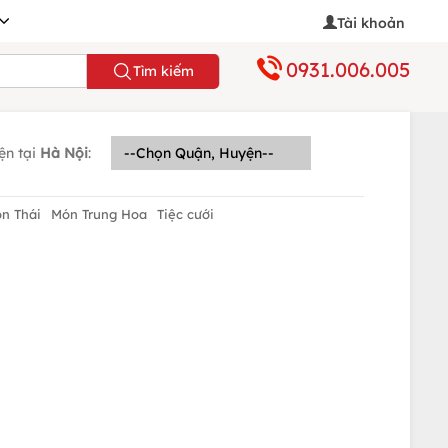
Tài khoản
0931.006.005
Tìm kiếm
ện tại
Hà Nội
:
n Thái
Món Trung Hoa
Tiệc cưới