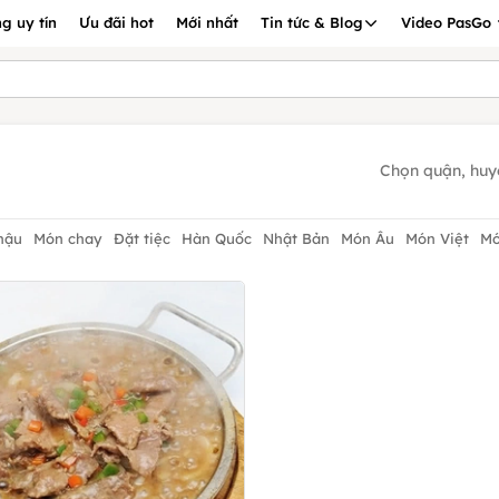
g uy tín
Ưu đãi hot
Mới nhất
Tin tức & Blog
Video PasGo
Chọn quận, huy
hậu
Món chay
Đặt tiệc
Hàn Quốc
Nhật Bản
Món Âu
Món Việt
Mó