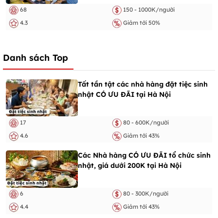
68
150 - 1000K/người
4.3
Giảm tới 50%
Danh sách Top
Tất tần tật các nhà hàng đặt tiệc sinh
nhật CÓ ƯU ĐÃI tại Hà Nội
17
80 - 600K/người
4.6
Giảm tới 43%
Các Nhà hàng CÓ ƯU ĐÃI tổ chức sinh
nhật, giá dưới 200K tại Hà Nội
6
80 - 300K/người
4.4
Giảm tới 43%