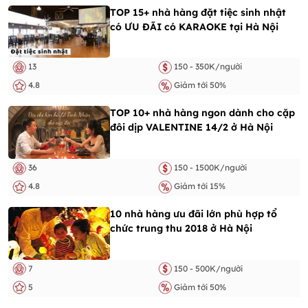
TOP 15+ nhà hàng đặt tiệc sinh nhật
có ƯU ĐÃI có KARAOKE tại Hà Nội
13
150 - 350K/người
4.8
Giảm tới 50%
TOP 10+ nhà hàng ngon dành cho cặp
đôi dịp VALENTINE 14/2 ở Hà Nội
36
150 - 1500K/người
4.8
Giảm tới 15%
10 nhà hàng ưu đãi lớn phù hợp tổ
chức trung thu 2018 ở Hà Nội
7
150 - 500K/người
5
Giảm tới 50%