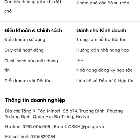
Câu hỏi thường gặp khi đặt
Khám phá các Bộ sưu tập
chỗ
Điều khoản & Chính sách
Dành cho Kinh doanh
Điều khoản sử dụng
Trung tâm hỗ trợ Đối tác
Quy chế hoạt động
Hướng dẫn nhà hàng hợp
tác
Chính sách bảo mật thông
tin
Nhà hàng đăng ký hợp tác
Điều khoản với Đối tác
Liên hệ về Đầu tư & Hợp tác
Thông tin doanh nghiệp
Địa chỉ: Tầng 9, Tòa Minori, Số 67A Trương Định, Phường
Trương Định, Quận Hai Bà Trưng, Hà Nội
Hotline: 0931.006.005 | Email:
CSKH@pasgo.vn
Mã số thuế: 0106329034