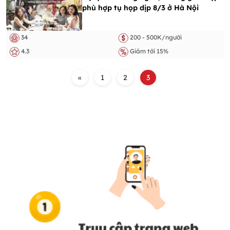
phù hợp tụ họp dịp 8/3 ở Hà Nội
34
200 - 500K/người
4.3
Giảm tới 15%
«
1
2
3