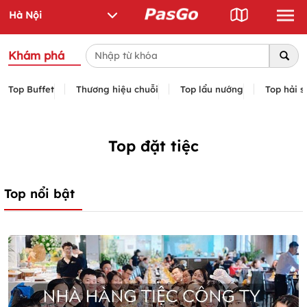
Khám phá
Top Buffet
Thương hiệu chuỗi
Top lẩu nướng
Top hải s
Top đặt tiệc
Top nổi bật