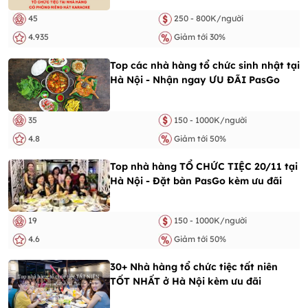
45
250 - 800K/người
4.935
Giảm tới 30%
Top các nhà hàng tổ chức sinh nhật tại
Hà Nội - Nhận ngay ƯU ĐÃI PasGo
35
150 - 1000K/người
4.8
Giảm tới 50%
Top nhà hàng TỔ CHỨC TIỆC 20/11 tại
Hà Nội - Đặt bàn PasGo kèm ưu đãi
19
150 - 1000K/người
4.6
Giảm tới 50%
30+ Nhà hàng tổ chức tiệc tất niên
TỐT NHẤT ở Hà Nội kèm ưu đãi