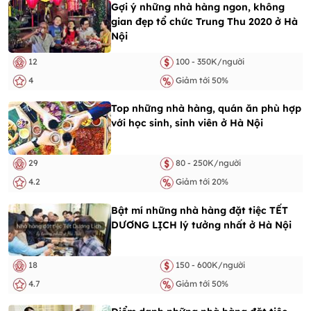
Gợi ý những nhà hàng ngon, không
gian đẹp tổ chức Trung Thu 2020 ở Hà
Nội
12
100 - 350K/người
4
Giảm tới 50%
Top những nhà hàng, quán ăn phù hợp
với học sinh, sinh viên ở Hà Nội
29
80 - 250K/người
4.2
Giảm tới 20%
Bật mí những nhà hàng đặt tiệc TẾT
DƯƠNG LỊCH lý tưởng nhất ở Hà Nội
18
150 - 600K/người
4.7
Giảm tới 50%