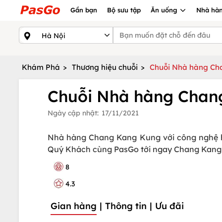
Gần bạn
Bộ sưu tập
Ăn uống
Nhà hàn
Khám Phá
>
Thương hiệu chuỗi
>
Chuỗi Nhà hàng Ch
Chuỗi Nhà hàng Chan
Ngày cập nhật:
17/11/2021
Nhà hàng Chang Kang Kung với công nghệ hấ
Quý Khách cùng PasGo tới ngay Chang Kang Ku
8
4.3
Gian hàng
|
Thông tin
|
Ưu đãi