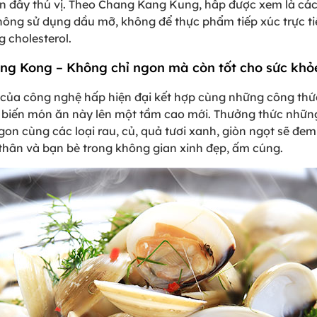
ăn đầy thú vị. Theo Chang Kang Kung, hấp được xem là cá
ông sử dụng dầu mỡ, không để thực phẩm tiếp xúc trực ti
g cholesterol.
g Kong – Không chỉ ngon mà còn tốt cho sức khỏ
ệt của công nghệ hấp hiện đại kết hợp cùng những công th
iến món ăn này lên một tầm cao mới. Thưởng thức nhữn
ngon cùng các loại rau, củ, quả tươi xanh, giòn ngọt sẽ đ
thân và bạn bè trong không gian xinh đẹp, ấm cúng.