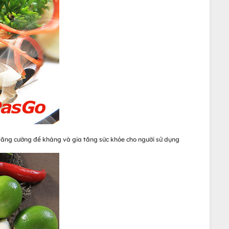
 tăng cường đề kháng và gia tăng sức khỏe cho người sử dụng