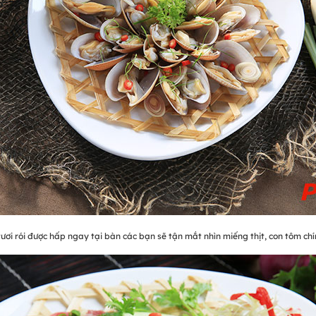
ươi rói được hấp ngay tại bàn các bạn sẽ tận mắt nhìn miếng thịt, con tôm ch