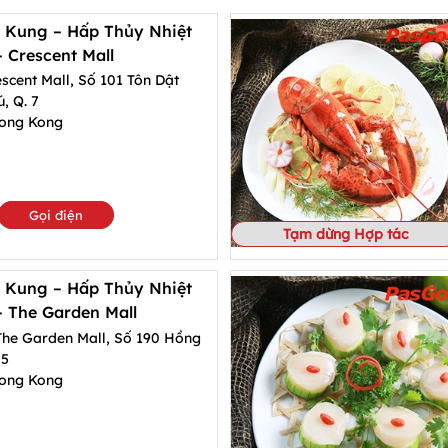
 Kung – Hấp Thủy Nhiệt
 Crescent Mall
scent Mall, Số 101 Tôn Dật
ú, Q. 7
ong Kong
Gọi điện
Tạm dừng Hợp tác
 Kung – Hấp Thủy Nhiệt
 The Garden Mall
 The Garden Mall, Số 190 Hồng
 5
ong Kong