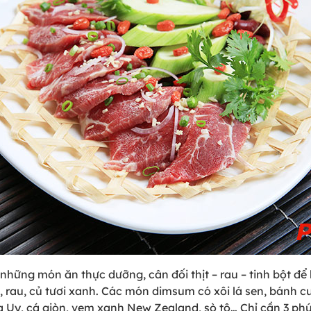
ững món ăn thực dưỡng, cân đối thịt – rau – tinh bột để 
, rau, củ tươi xanh. Các món dimsum có xôi lá sen, bánh 
Na Uy, cá giòn, vẹm xanh New Zealand, sò tộ… Chỉ cần 3 ph