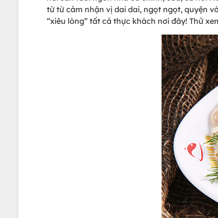
từ từ cảm nhận vị dai dai, ngọt ngọt, quyện 
“xiêu lòng” tất cả thực khách nơi đây! Thử x