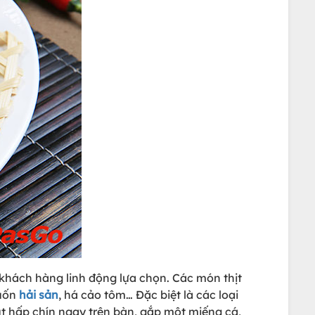
khách hàng linh động lựa chọn. Các món thịt
cuốn
hải sản
, há cảo tôm… Đặc biệt là các loại
út hấp chín ngay trên bàn, gắp một miếng cá,