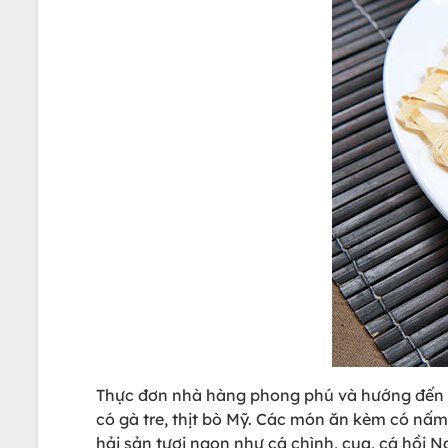
Thực đơn nhà hàng phong phú và hướng đến nh
có gà tre, thịt bò Mỹ. Các món ăn kèm có nấm
hải sản tươi ngon như cá chình, cua, cá hồi 