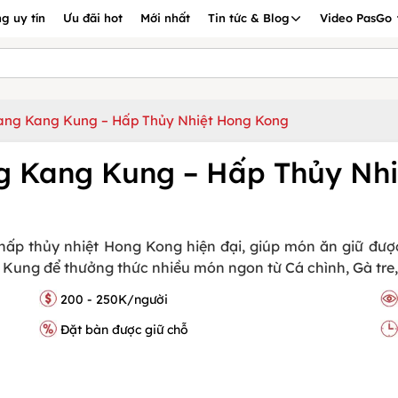
g uy tín
Ưu đãi hot
Mới nhất
Tin tức & Blog
Video PasGo
ang Kang Kung – Hấp Thủy Nhiệt Hong Kong
g Kang Kung – Hấp Thủy Nh
p thủy nhiệt Hong Kong hiện đại, giúp món ăn giữ được 
ng để thưởng thức nhiều món ngon từ Cá chình, Gà tre, Gù
200 - 250K/người
Đặt bàn được giữ chỗ