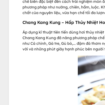
chế biến đặc biệt đến cách trải nghiệm món 
phương pháp như nướng, chiên, hầm, luộc. Kh
chất của nguyên liệu, vừa hạn chế tối đa lượn
Chang Kang Kung – Hấp Thủy Nhiệt Hon
Áp dụng kĩ thuật tiên tiến dùng hơi thủy nhi
Chang Kang Kung đã nâng phương pháp chế b
như Cá chình, Gà tre, Gù bò,... đậm đà thơm 
vời và những phút giây hạnh phúc bên người 