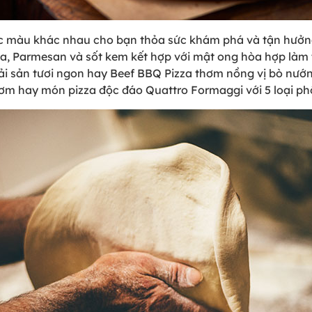
ắc màu khác nhau cho bạn thỏa sức khám phá và tận hưởng.
a, Parmesan và sốt kem kết hợp với mật ong hòa hợp làm ta
ải sản tươi ngon hay Beef BBQ Pizza thơm nồng vị bò nướn
 hay món pizza độc đáo Quattro Formaggi với 5 loại phô 