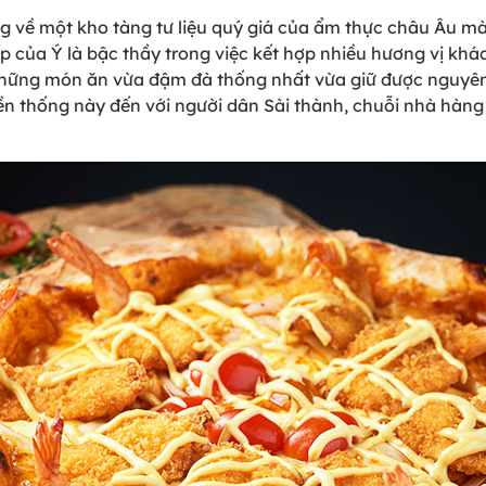
ng về một kho tàng tư liệu quý giá của ẩm thực châu Âu m
p của Ý là bậc thầy trong việc kết hợp nhiều hương vị khá
 ra những món ăn vừa đậm đà thống nhất vừa giữ được nguyê
uyền thống này đến với người dân Sài thành, chuỗi nhà hàn