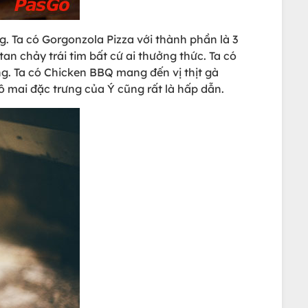
 Ta có Gorgonzola Pizza với thành phần là 3
n chảy trái tim bất cứ ai thưởng thức. Ta có
g. Ta có Chicken BBQ mang đến vị thịt gà
mai đặc trưng của Ý cũng rất là hấp dẫn.