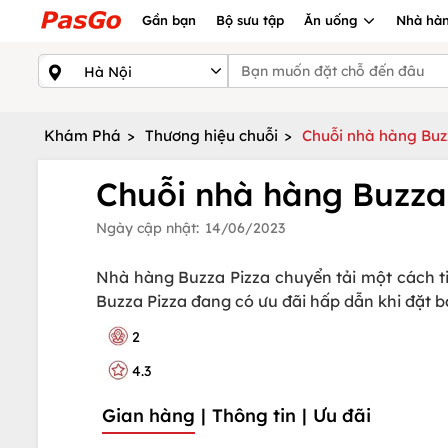
Gần bạn
Bộ sưu tập
Ăn uống
Nhà hàn
Khám Phá
>
Thương hiệu chuỗi
>
Chuỗi nhà hàng Buzz
Chuỗi nhà hàng Buzza 
Ngày cập nhật:
14/06/2023
Nhà hàng Buzza Pizza chuyển tải một cách tinh
Buzza Pizza đang có ưu đãi hấp dẫn khi đặt 
2
4.3
Gian hàng
|
Thông tin
|
Ưu đãi