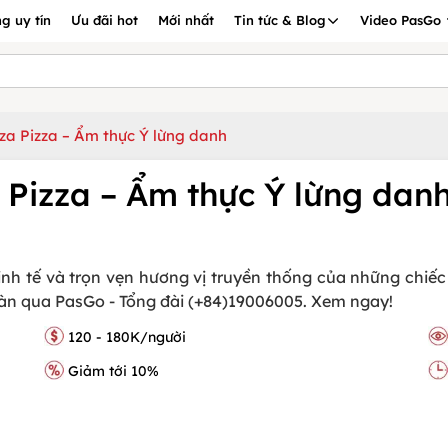
g uy tín
Ưu đãi hot
Mới nhất
Tin tức & Blog
Video PasGo
a Pizza – Ẩm thực Ý lừng danh
Pizza – Ẩm thực Ý lừng dan
 tế và trọn vẹn hương vị truyền thống của những chiếc Piz
bàn qua PasGo - Tổng đài (+84)19006005. Xem ngay!
120 - 180K/người
Giảm tới 10%