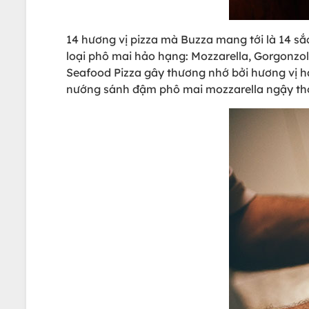
14 hương vị pizza mà Buzza mang tới là 14 s
loại phô mai hảo hạng: Mozzarella, Gorgonzol
Seafood Pizza gây thương nhớ bởi hương vị h
nướng sánh đậm phô mai mozzarella ngậy thơm