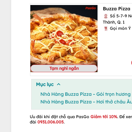
Buzza Pizza
Số 5-7-9 Ng
Thành, Q. 1
Gọi món Ý
Tạm nghỉ ngắn
Mục lục
Nhà Hàng Buzza Pizza – Gói trọn hương 
Nhà Hàng Buzza Pizza – Hơi thở châu 
Ưu đãi khi đặt chỗ qua PasGo
Giảm tới 10%
. Để xe
đài
0931.006.005
.