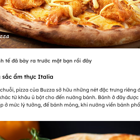
h tế đã bày ra trước mặt bạn rồi đây
 sắc ẩm thực Italia
chuỗi, pizza của Buzza sở hữu những nét đặc trưng riêng 
khác từ khâu ủ bột cho đến nướng bánh. Bánh ở đây được 
xốp ở mức lý tưởng, đế bánh mỏng, khi nướng viền bánh ph