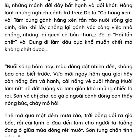
lũ, những mảnh đời đầy bất hạnh và đói khát. Hàng
loạt những nghịch cảnh trớ trêu: Đó là “Cô hàng xén”
với Tâm cùng gánh hàng xén tần tảo nuôi sống gia
đình, đến khi lấy chồng lại gánh vác công việc nhà
chồng, nhưng lại quên cả bản thân…; đó là “Hai lần
chết” với Dung đi làm dâu cực khổ muốn chết mà
không chết được,…
“Buổi sáng hôm nay, mùa đông đột nhiên đến, không
báo cho biết trước. Vừa mới ngày hôm qua giời hãy
còn nắng ấm và hanh, cái nắng về cuối tháng Mười
làm nứt nẻ đất ruộng và làm giòn khô những chiếc lá
rơi. Sơn và chị chơi cỏ gà ở ngoài cánh đồng còn thấy
nóng bức, chảy mồ hôi.
Thế mà qua một đêm mưa rào, trời bỗng đổi ra gió
bấc, rồi cái lạnh ở đâu đến làm cho người ta tưởng
đang ở giữa mùa đông rét mướt. Sơn tung chăn tỉnh