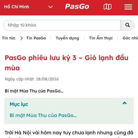
Tin tức
Tin PasGo
Tuyển dụng
Tin Ẩm thực
Góc nhì
PasGo phiêu lưu ký 3 – Gió lạnh đầu
mùa
Ngày cập nhật:
18/08/2016
Bí mật Mùa Thu của PasGo…
Mục lục
Bí mật Mùa Thu của PasGo…
Trời Hà Nội vài hôm nay tuy chưa lạnh nhưng cũng đã