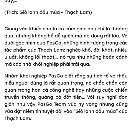
dậy,…”
(Trích: Gió lạnh đầu mùa – Thạch Lam)
Giọng văn khiến cho ta có cảm giác như chỉ là thoảng
qua, nhưng không hề dễ quên mà nó đọng rất lâu. Và
dưới góc nhìn của PasGo, những hình tượng trong các
tác phẩm của Thạch Lam: nghèo khổ, đói khát, nhiều
u uất, không lối thoát,… nó tựa như những hoàn cảnh
mà các nhà khởi nghiệp phải trải qua.
Nhóm khởi nghiệp PasGo biết rằng sự tinh tế và thấu
hiểu người dùng là rất quan trọng, nó chắc chắn còn
quan trọng hơn cả công nghệ hay những cuộc chiến
truyền thông, quảng bá đốt tiền… Với suy nghĩ đơn
giản như vậy PasGo Team vừa hy vọng nhưng cũng
vừa đặt niềm tin tuyệt đối vào “Gió lạnh đầu mùa” của
Thạch Lam.