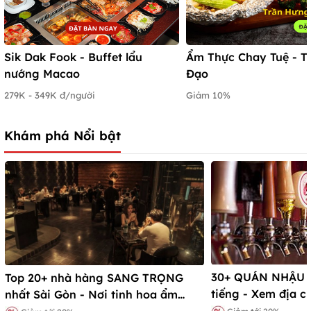
Sik Dak Fook - Buffet lẩu
Ẩm Thực Chay Tuệ - T
nướng Macao
Đạo
279K - 349K đ/người
Giảm 10%
Khám phá Nổi bật
30+ QUÁN NHẬU S
Top 20+ nhà hàng SANG TRỌNG
tiếng - Xem địa c
nhất Sài Gòn - Nơi tinh hoa ẩm
nhất
thực hội tụ!