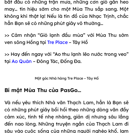
bắt đầu có những trận mưa, những cơn gió gần heo
may… tín hiệu sớm cho một Mùa Thu sắp sang. Một
không khí thật lạ! Nếu là tín đồ của Nhạc Trịnh, chắc
hẳn Bạn sẽ có những phút giây vô thường…
>> Cảm nhận “Gió lạnh đầu mùa” với Mùa Thu sớm
ven sông Hồng tại
Tre Place
– Tây Hồ
>> Hay đến ngay với “Ao thu lạnh lẽo nước trong veo”
tại
Ao Quán
– Đông Tác, Đống Đa.
Một góc Nhà hàng Tre Place – Tây Hồ
Bí mật Mùa Thu của PasGo…
Và nếu yêu thích Nhà văn Thạch Lam, hẳn là Bạn sẽ
có những phút giây bồi hồi theo những dòng văn đầy
cảm xúc, tinh tế nhẹ nhàng, giản dị nhưng sâu lắng
đến nao lòng. Những truyện ngắn của Thạch Lam đi
sâu vào cuộc sống của những người nghèo khổ, lam