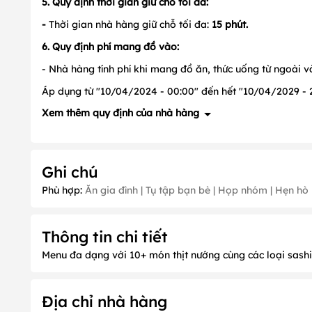
5. Quy định thời gian giữ chỗ tối đa:
-
Thời gian nhà hàng giữ chỗ tối đa:
15 phút.
6. Quy định phí mang đồ vào:
- Nhà hàng tính phí khi mang đồ ăn, thức uống từ ngoài và
Áp dụng từ "10/04/2024 - 00:00" đến hết "10/04/2029 - 2
Xem thêm quy định của nhà hàng
1. Quy định về đặt cọc
Ghi chú
- Thông tin đang được cập nhật, vui lòng liên hệ để biết chi
Phù hợp:
Ăn gia đình | Tụ tập bạn bè | Họp nhóm | Hẹn hò
2. Quy định về thời gian nhận khách PasGo
- Nhà hàng luôn nhận khách PasGo.
Thông tin chi tiết
3. Quy định về Thời gian đặt chỗ trước: Không quy
Menu đa dạng với 10+ món thịt nướng cùng các loại sash
- Lưu ý:
Quý khách vui lòng đặt chỗ trước ít nhất 60 phút 
4. Quy định về Thời gian giữ chỗ tối đa: Có, cụ thể
Địa chỉ nhà hàng
- Thời gian nhà hàng giữ chỗ tối đa:
15
phút.