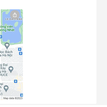
y 1); Tháng 9 (Ngày 1, 2, 3, 4); Tháng 12 (Ngày 31) &