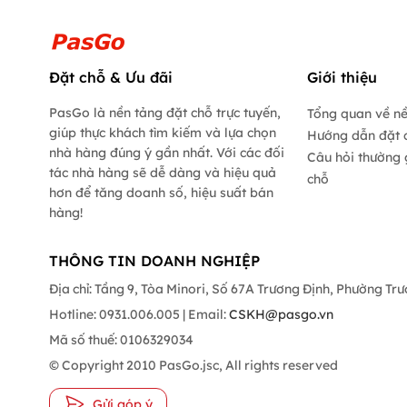
Đặt chỗ & Ưu đãi
Giới thiệu
PasGo là nền tảng đặt chỗ trực tuyến,
Tổng quan về n
giúp thực khách tìm kiếm và lựa chọn
Hướng dẫn đặt 
nhà hàng đúng ý gần nhất. Với các đối
Câu hỏi thường 
tác nhà hàng sẽ dễ dàng và hiệu quả
chỗ
hơn để tăng doanh số, hiệu suất bán
hàng!
THÔNG TIN DOANH NGHIỆP
Địa chỉ: Tầng 9, Tòa Minori, Số 67A Trương Định, Phường Tr
Hotline: 0931.006.005 | Email:
CSKH@pasgo.vn
Mã số thuế: 0106329034
© Copyright 2010 PasGo.jsc, All rights reserved
Gửi góp ý