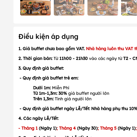
Điều kiện áp dụng
1. Giá buffet chưa bao gồm VAT.
Nhà hàng luôn thu VAT t
2. Thời gian bán:
Từ
11h00 - 21h30
vào các ngày từ
T2 - C
3. Quy định giá buffet:
- Quy định giá buffet trẻ em:
Dưới 1m:
Miễn Phí
Từ 1m-1,3m:
30%
giá buffet người lớn
Trên 1,3m:
Tính giá người lớn
- Quy định giá buffet ngày Lễ/Tết: Nhà hàng phụ thu 10%
4. Các ngày Lễ/Tết:
- Tháng 1
(Ngày 1)
; Tháng 4
(Ngày 30)
; Tháng 5
(Ngày 1)