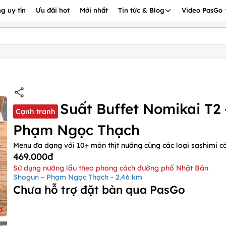
g uy tín
Ưu đãi hot
Mới nhất
Tin tức & Blog
Video PasGo
Suất Buffet Nomikai T2
Cạnh tranh
Phạm Ngọc Thạch
Menu đa dạng với 10+ món thịt nướng cùng các loại sashimi c
469.000đ
Sử dụng nướng lẩu theo phong cách đường phố Nhật Bản
Shogun – Phạm Ngọc Thạch - 2.46 km
Chưa hỗ trợ đặt bàn qua PasGo