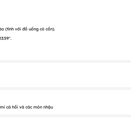
o (tính với đồ uống có cồn).
3:59".
 tiết.
 định
imi cá hồi và các món nhậu
để được phục vụ tốt nhất.
 như sau: