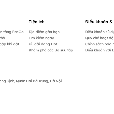
Tiện ích
Điều khoản & 
ền tảng PasGo
Địa điểm gần bạn
Điều khoản sử d
chỗ
Tìm kiếm ngay
Quy chế hoạt đ
gặp khi đặt
Ưu đãi đang Hot
Chính sách bảo 
Khám phá các Bộ sưu tập
Điều khoản với Đ
ương Định, Quận Hai Bà Trưng, Hà Nội