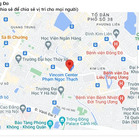
g Đa
 bàn
a sẻ để chia sẻ vị trí cho mọi người)
 tiết.
h.
i lòng liên hệ để biết chi tiết.
ày Lê/Tết sau:
Tháng 1 ( Ngày 1); Tháng 4 (Ngày 30); Tháng 5 (Ngà
u:
 tiết.