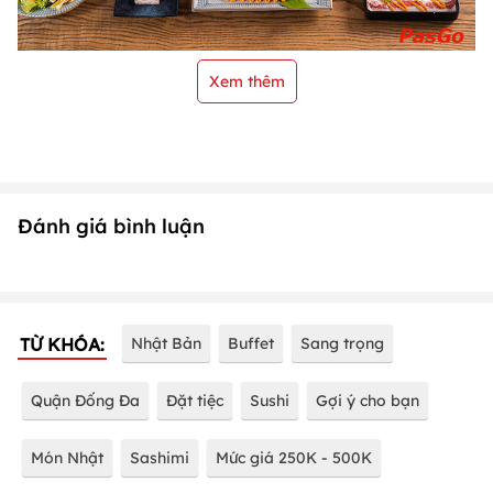
Xem thêm
Đánh giá bình luận
TỪ KHÓA:
Nhật Bản
Buffet
Sang trọng
Quận Đống Đa
Đặt tiệc
Sushi
Gợi ý cho bạn
Món Nhật
Sashimi
Mức giá 250K - 500K