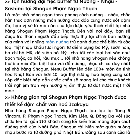
>> Tận hưởng đại tiệc buffet từ Nướng - Nhậu -
Sashimi tại Shogun Phạm Ngọc Thạch
Là một nhà hàng ngon theo phong cách nướng – nhậu, chắc
hẳn thực đơn những món nướng độc đáo cùng nước sốt đậm
đà, hợp vị sẽ là món ăn chủ lực được yêu thích nhất tại nhà
hàng Shogun Phạm Ngọc Thạch. Đến với nơi đây, bạn sẽ
được trở thành người đầu bếp thực thụ tại chính bàn nướng
của mình với những
món nướng
trứ danh được chế biến từ các
loại thịt nhập khẩu tươi ngon: từ diềm bụng bò Mỹ, sườn non,
ba chỉ bò Mỹ, dẻ sườn bò Mỹ… cho tới các loại hải sản như:
bạch tuộc, cá hồi, râu mực,… Tới nhà hàng Shogun nếu không
thử bia mix đặc biệt hợp với đồ nướng, nhậu chỉ có duy nhất
tại nhà hàng Shogun. Menu Buffet lên đến 100+ món ăn tinh
hoa Nhật Bản với hơn 10 loại thịt nướng hảo hạng cùng sốt
ướp đặc biệt hấp dẫn chắc chắn sẽ mang lại cho thực khách
trải nghiệm trọn vẹn hương vị ẩm thực từ đất nước mặt trời
mọc.
>> Không gian tại Shogun Phạm Ngọc Thạch được
thiết kế đậm chất văn hoá Izakaya
Nhà hàng Shogun Phạm Ngọc Thạch tọa lạc tại Tầng 5
Vincom, P. Phạm Ngọc Thạch, Kim Liên, Q. Đống Đa với sức
chứa lên tới gần 110 khách cùng lối kiến trúc mang đậm chất
đường phố của Nhật Bản. Shogun tái hiện một quán nướng
nhậu bước ra từ đường phố Nhật Bản. Đằng sau cánh cửa là