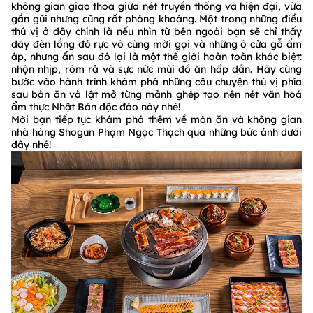
không gian giao thoa giữa nét truyền thống và hiện đại, vừa
gần gũi nhưng cũng rất phóng khoáng. Một trong những điều
thú vị ở đây chính là nếu nhìn từ bên ngoài bạn sẽ chỉ thấy
dãy đèn lồng đỏ rực vô cùng mời gọi và những ô cửa gỗ ấm
áp, nhưng ẩn sau đó lại là một thế giới hoàn toàn khác biệt:
nhộn nhịp, rôm rả và sực nức mùi đồ ăn hấp dẫn. Hãy cùng
bước vào hành trình khám phá những câu chuyện thú vị phía
sau bàn ăn và lật mở từng mảnh ghép tạo nên nét văn hoá
ẩm thực Nhật Bản độc đáo này nhé!
Mời bạn tiếp tục khám phá thêm về món ăn và không gian
nhà hàng Shogun Phạm Ngọc Thạch qua những bức ảnh dưới
đây nhé!