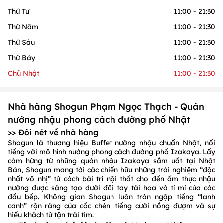
Thứ Tư
11:00 - 21:30
Thứ Năm
11:00 - 21:30
Thứ Sáu
11:00 - 21:30
Thứ Bảy
11:00 - 21:30
Chủ Nhật
11:00 - 21:30
Nhà hàng Shogun Phạm Ngọc Thạch - Quán
nướng nhậu phong cách đường phố Nhật
>> Đôi nét về nhà hàng
Shogun là thương hiệu Buffet nướng nhậu chuẩn Nhật, nổi
tiếng với mô hình nướng phong cách đường phố Izakaya. Lấy
cảm hứng từ những quán nhậu Izakaya sầm uất tại Nhật
Bản, Shogun mang tới các chiến hữu những trải nghiệm “độc
nhất vô nhị” từ cách bài trí nội thất cho đến ẩm thực nhậu
nướng được sáng tạo dưới đôi tay tài hoa và tỉ mỉ của các
đầu bếp. Không gian Shogun luôn tràn ngập tiếng “lanh
canh” rộn ràng của cốc chén, tiếng cười nồng đượm và sự
hiếu khách từ tận trái tim.