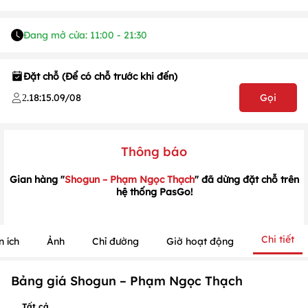
Đang mở cửa: 11:00 - 21:30
Đặt chỗ (Để có chỗ trước khi đến)
.
18:15
.
09/08
Gọi
2
Thông báo
Gian hàng "
Shogun – Phạm Ngọc Thạch
" đã dừng đặt chỗ trên
hệ thống PasGo!
1
/
1
/
1
Chi tiết
n ích
Ảnh
Chỉ đường
Giờ hoạt động
Bảng giá Shogun – Phạm Ngọc Thạch
Tất cả