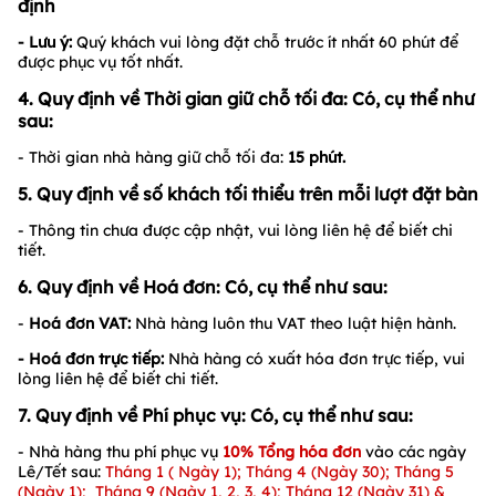
định
- Lưu ý:
Quý khách vui lòng đặt chỗ trước ít nhất 60 phút để
được phục vụ tốt nhất.
4. Quy định về Thời gian giữ chỗ tối đa: Có, cụ thể như
sau:
- Thời gian nhà hàng giữ chỗ tối đa:
15
phút.
5. Quy định về số khách tối thiểu trên mỗi lượt đặt bàn
- Thông tin chưa được cập nhật, vui lòng liên hệ để biết chi
tiết.
6. Quy định về Hoá đơn: Có, cụ thể như sau:
-
Hoá đơn VAT:
Nhà hàng luôn thu VAT theo luật hiện hành.
- Hoá đơn trực tiếp:
Nhà hàng có xuất hóa đơn trực tiếp, vui
lòng liên hệ để biết chi tiết.
7. Quy định về Phí phục vụ: Có, cụ thể như sau:
- Nhà hàng thu phí phục vụ
10% Tổng hóa đơn
vào các ngày
Lê/Tết sau:
Tháng 1 ( Ngày 1); Tháng 4 (Ngày 30); Tháng 5
(Ngày 1); Tháng 9 (Ngày 1, 2, 3, 4); Tháng 12 (Ngày 31) &