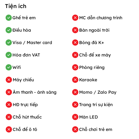
Tiện ích
Ghế trẻ em
MC dẫn chương trình
Điều hòa
Bàn ngoài trời
Visa / Master card
Bóng đá K+
Hóa đơn VAT
Chỗ để xe máy
Wifi
Phòng riêng
Máy chiếu
Karaoke
Âm thanh - ánh sáng
Momo / Zalo Pay
HĐ trực tiếp
Trang trí sự kiện
Chỗ hút thuốc
Màn LED
Chỗ để ô tô
Chỗ chơi trẻ em