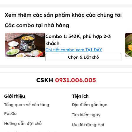
Xem thêm các sản phẩm khác của chúng tôi
Các combo tại nhà hàng
Combo 1: 543K, phù hợp 2-3
khách
Chi tiết combo xem TẠI ĐÂY
Chọn & Đặt chỗ
CSKH
0931.006.005
Giới thiệu
Tiện ích
Tổng quan về nền tảng
Địa điểm gần bạn
PasGo
Tìm kiếm ngay
Hướng dẫn đặt chỗ
Ưu đãi đang Hot