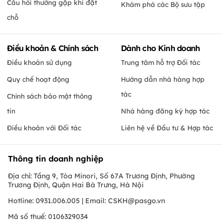
Câu hỏi thường gặp khi đặt
Khám phá các Bộ sưu tập
chỗ
Điều khoản & Chính sách
Dành cho Kinh doanh
Điều khoản sử dụng
Trung tâm hỗ trợ Đối tác
Quy chế hoạt động
Hướng dẫn nhà hàng hợp
tác
Chính sách bảo mật thông
tin
Nhà hàng đăng ký hợp tác
Điều khoản với Đối tác
Liên hệ về Đầu tư & Hợp tác
Thông tin doanh nghiệp
Địa chỉ: Tầng 9, Tòa Minori, Số 67A Trương Định, Phường
Trương Định, Quận Hai Bà Trưng, Hà Nội
Hotline: 0931.006.005 | Email:
CSKH@pasgo.vn
Mã số thuế: 0106329034