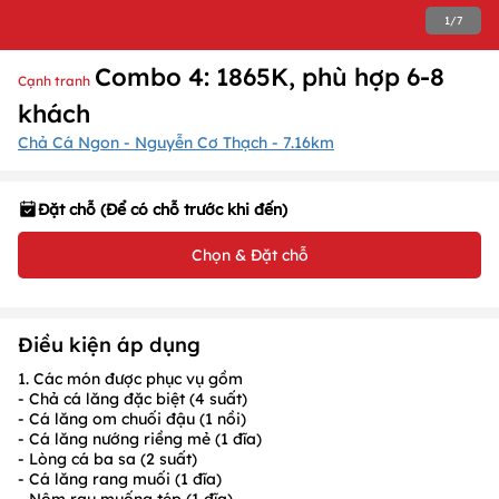
1
/
7
Combo 4: 1865K, phù hợp 6-8
Cạnh tranh
khách
Chả Cá Ngon - Nguyễn Cơ Thạch - 7.16km
Đặt chỗ (Để có chỗ trước khi đến)
Chọn & Đặt chỗ
Điều kiện áp dụng
1. Các món được phục vụ gồm
- Chả cá lăng đặc biệt (4 suất)
- Cá lăng om chuối đậu (1 nồi)
- Cá lăng nướng riềng mẻ (1 đĩa)
- Lòng cá ba sa (2 suất)
- Cá lăng rang muối (1 đĩa)