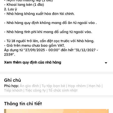
- Nộm rau muống tép (1 đĩa)
- Khoai lang kén (1 đĩa)
2. Lưu ý
- Nhà hàng không xuất hóa đơn tài chính.
- Nhà hàng quy định không mang đồ ăn từ ngoài vào .
- Nhà hàng tính phí khi mang đồ uống từ ngoài vào.
- Từ 18 người trở lên, cần đặt cọc trước với Nhà hàng.
- Giá trên menu chưa bao gồm VAT.
Áp dụng từ "27/09/2025 - 00:00" đến hết "31/12/2027 -
23:59".
Xem thêm quy định của nhà hàng
- Bàn đặt của quý khách được giữ tối đa
15
phút.
-
Ưu đãi không áp dụng song song với CTKM khác & thẻ
Ghi chú
thành viên.
- Ưu đãi không áp dụng vào các ngày:
1/1
Phù hợp:
Ăn gia đình | Tụ tập bạn bè | Họp nhóm | Hẹn hò |
- Nhà hàng không xuất hóa đơn tài chính.
Tiếp khách | Tiệc công ty | Tổ chức sinh nhật
- Nhà hàng quy định không mang đồ ăn từ ngoài vào .
- Nhà hàng tính phí khi mang đồ uống từ ngoài vào.
Thông tin chi tiết
- Từ 18 người trở lên, cần đặt cọc trước với Nhà hàng.