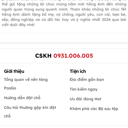
thể gửi tặng những lời chúc mừng năm mới tiếng Anh đến những
người quan trọng xung quanh mình. Tham khảo những lời chúc Tết
tiếng Anh dành tặng bố mẹ, vợ chồng, người yêu, con cái, bạn bè,
sếp, đồng nghiệp và cả đối tác hay và ý nghĩa nhất 2024 qua bài
viết dưới đây nhé!
CSKH
0931.006.005
Giới thiệu
Tiện ích
Tổng quan về nền tảng
Địa điểm gần bạn
PasGo
Tìm kiếm ngay
Hướng dẫn đặt chỗ
Ưu đãi đang Hot
Câu hỏi thường gặp khi đặt
Khám phá các Bộ sưu tập
chỗ