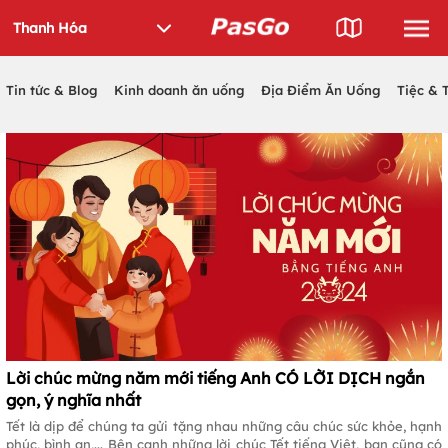
Tin tức & Blog
Kinh doanh ăn uống
Địa Điểm Ăn Uống
Tiệc & 
Lời chúc mừng năm mới tiếng Anh CÓ LỜI DỊCH ngắn
gọn, ý nghĩa nhất
Tết là dịp để chúng ta gửi tặng nhau những câu chúc sức khỏe, hạnh
phúc, bình an,... Bên cạnh những lời chúc Tết tiếng Việt, bạn cũng có