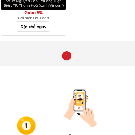
Số 09 Nguyễn Cẩn, Phường Điện
Biên, TP. Thanh Hoá (cạnh Vincom)
Giảm 5%
Gọi món Đài Loan
Đặt chỗ ngay
1