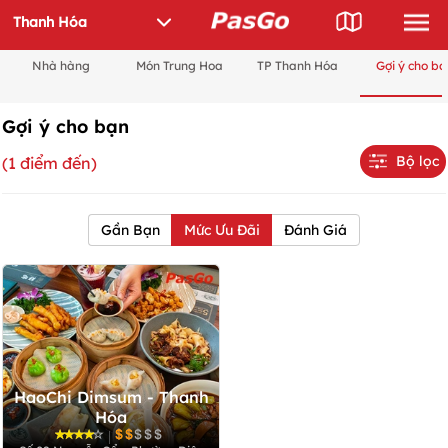
Nhà hàng
Món Trung Hoa
TP Thanh Hóa
Gợi ý cho bạ
Gợi ý cho bạn
Bộ lọc
(1 điểm đến)
Gần Bạn
Mức Ưu Đãi
Đánh Giá
HaoChi Dimsum - Thanh
Hóa
|