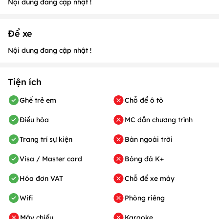
Nội dung đang cập nhật !
Để xe
Nội dung đang cập nhật !
Tiện ích
Ghế trẻ em
Chỗ để ô tô
Điều hòa
MC dẫn chương trình
Trang trí sự kiện
Bàn ngoài trời
Visa / Master card
Bóng đá K+
Hóa đơn VAT
Chỗ để xe máy
Wifi
Phòng riêng
Máy chiếu
Karaoke