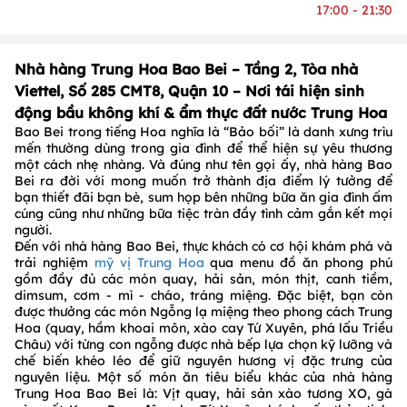
17:00 - 21:30
Nhà hàng Trung Hoa Bao Bei – Tầng 2, Tòa nhà
Viettel, Số 285 CMT8, Quận 10 – Nơi tái hiện sinh
động bầu không khí & ẩm thực đất nước Trung Hoa
Bao Bei trong tiếng Hoa nghĩa là “Bảo bối” là danh xưng trìu
mến thường dùng trong gia đình để thể hiện sự yêu thương
một cách nhẹ nhàng. Và đúng như tên gọi ấy, nhà hàng Bao
Bei ra đời với mong muốn trở thành địa điểm lý tưởng để
bạn thiết đãi bạn bè, sum họp bên những bữa ăn gia đình ấm
cúng cũng như những bữa tiệc tràn đầy tình cảm gắn kết mọi
người.
Đến với nhà hàng Bao Bei, thực khách có cơ hội khám phá và
trải nghiệm
mỹ vị Trung Hoa
qua menu đồ ăn phong phú
gồm đầy đủ các món quay, hải sản, món thịt, canh tiềm,
dimsum, cơm - mì - cháo, tráng miệng. Đặc biệt, bạn còn
được thưởng các món Ngỗng lạ miệng theo phong cách Trung
Hoa (quay, hầm khoai môn, xào cay Tứ Xuyên, phá lấu Triều
Châu) với từng con ngỗng được nhà bếp lựa chọn kỹ lưỡng và
chế biến khéo léo để giữ nguyên hương vị đặc trưng của
nguyên liệu. Một số món ăn tiêu biểu khác của nhà hàng
Trung Hoa Bao Bei là: Vịt quay, hải sản xào tương XO, gà