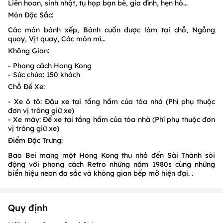
Liên hoan, sinh nhật, tụ họp bạn bè, gia đình, hẹn hò...
Món Đặc Sắc:
Các món bánh xếp, Bánh cuốn được làm tại chỗ, Ngỗng
quay, Vịt quay, Các món mì...
Không Gian:
- Phong cách Hong Kong
- Sức chứa: 150 khách
Chỗ Để Xe:
- Xe ô tô: Đậu xe tại tầng hầm của tòa nhà (Phí phụ thuộc
đơn vị trông giữ xe)
- Xe máy: Để xe tại tầng hầm của tòa nhà (Phí phụ thuộc đơn
vị trông giữ xe)
Điểm Đặc Trưng:
Bao Bei mang một Hong Kong thu nhỏ đến Sài Thành sôi
động với phong cách Retro những năm 1980s cùng những
biển hiệu neon đa sắc và không gian bếp mở hiện đại. .
Quy định