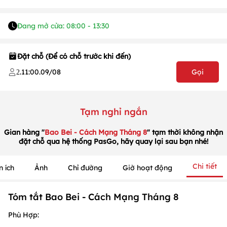
Đang mở cửa: 08:00 - 13:30
Đặt chỗ (Để có chỗ trước khi đến)
.
11:00
.
09/08
Gọi
2
Tạm nghỉ ngắn
Gian hàng "
Bao Bei - Cách Mạng Tháng 8
" tạm thời không nhận
1
/
1
/
1
đặt chỗ qua hệ thống PasGo, hãy quay lại sau bạn nhé!
Chi tiết
n ích
Ảnh
Chỉ đường
Giờ hoạt động
Tóm tắt Bao Bei - Cách Mạng Tháng 8
Phù Hợp: