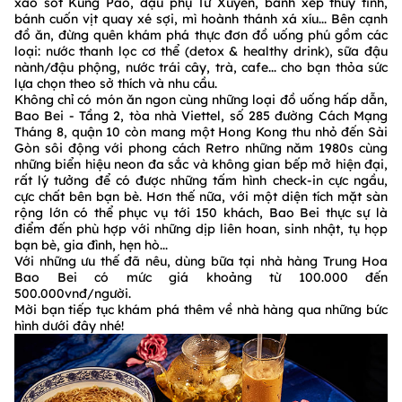
xào sốt Kung Pao, đậu phụ Tứ Xuyên, bánh xếp thủy tinh,
bánh cuốn vịt quay xé sợi, mì hoành thánh xá xíu... Bên cạnh
đồ ăn, đừng quên khám phá thực đơn đồ uống phú gồm các
loại: nước thanh lọc cơ thể (detox & healthy drink), sữa đậu
nành/đậu phộng, nước trái cây, trà, cafe... cho bạn thỏa sức
lựa chọn theo sở thích và nhu cầu.
Không chỉ có món ăn ngon cùng những loại đồ uống hấp dẫn,
Bao Bei - Tầng 2, tòa nhà Viettel, số 285 đường Cách Mạng
Tháng 8, quận 10 còn mang một Hong Kong thu nhỏ đến Sài
Gòn sôi động với phong cách Retro những năm 1980s cùng
những biển hiệu neon đa sắc và không gian bếp mở hiện đại,
rất lý tưởng để có được những tấm hình check-in cực ngầu,
cực chất bên bạn bè. Hơn thế nữa, với một diện tích mặt sàn
rộng lớn có thể phục vụ tới 150 khách, Bao Bei thực sự là
điểm đến phù hợp với những dịp liên hoan, sinh nhật, tụ họp
bạn bè, gia đình, hẹn hò...
Với những ưu thế đã nêu, dùng bữa tại nhà hàng Trung Hoa
Bao Bei có mức giá khoảng từ 100.000 đến
500.000vnđ/người.
Mời bạn tiếp tục khám phá thêm về nhà hàng qua những bức
hình dưới đây nhé!