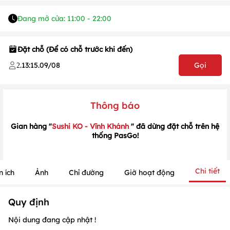
Đang mở cửa: 11:00 - 22:00
1
/
1
/
1
Đặt chỗ (Để có chỗ trước khi đến)
.
13:15
.
09/08
Gọi
2
Thông báo
Gian hàng "
Sushi KO - Vĩnh Khánh
" đã dừng đặt chỗ trên hệ
thống PasGo!
Chi tiết
n ích
Ảnh
Chỉ đường
Giờ hoạt động
Quy định
Nội dung đang cập nhật !