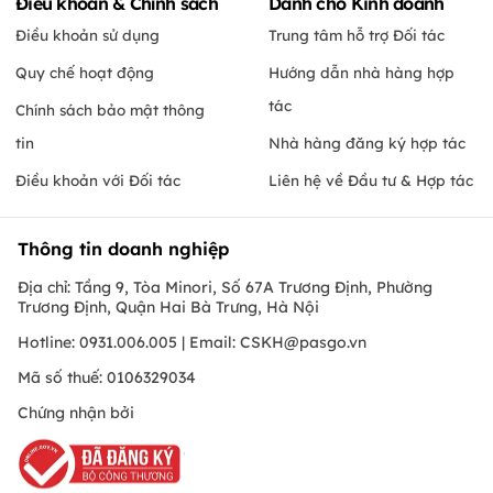
Điều khoản & Chính sách
Dành cho Kinh doanh
Điều khoản sử dụng
Trung tâm hỗ trợ Đối tác
Quy chế hoạt động
Hướng dẫn nhà hàng hợp
tác
Chính sách bảo mật thông
tin
Nhà hàng đăng ký hợp tác
Điều khoản với Đối tác
Liên hệ về Đầu tư & Hợp tác
Thông tin doanh nghiệp
Địa chỉ: Tầng 9, Tòa Minori, Số 67A Trương Định, Phường
Trương Định, Quận Hai Bà Trưng, Hà Nội
Hotline: 0931.006.005 | Email:
CSKH@pasgo.vn
Mã số thuế: 0106329034
Chứng nhận bởi