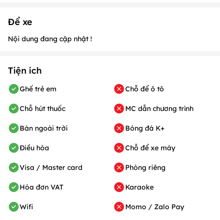
Để xe
Nội dung đang cập nhật !
Tiện ích
Ghế trẻ em
Chỗ để ô tô
Chỗ hút thuốc
MC dẫn chương trình
Bàn ngoài trời
Bóng đá K+
Điều hòa
Chỗ để xe máy
Visa / Master card
Phòng riêng
Hóa đơn VAT
Karaoke
Wifi
Momo / Zalo Pay