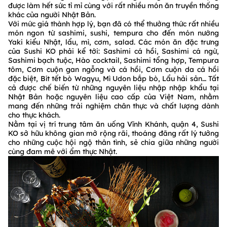
được làm hết sức tỉ mỉ cùng với rất nhiều món ăn truyền thống
khác của người Nhật Bản.
Với mức giá thành hợp lý, bạn đã có thể thưởng thức rất nhiều
món ngon từ sashimi, sushi, tempura cho đến món nướng
Yaki kiểu Nhật, lẩu, mì, cơm, salad. Các món ăn đặc trưng
của Sushi KO phải kể tới: Sashimi cá hồi, Sashimi cá ngừ,
Sashimi bạch tuộc, Hào cocktail, Sashimi tổng hợp, Tempura
tôm, Cơm cuộn gan ngỗng và cá hồi, Cơm cuộn da cá hồi
đặc biệt, Bít tết bò Wagyu, Mì Udon bắp bò, Lẩu hải sản… Tất
cả được chế biến từ những nguyên liệu nhập nhập khẩu tại
Nhật Bản hoặc nguyên liệu cao cấp của Việt Nam, nhằm
mang đến những trải nghiệm chân thực và chất lượng dành
cho thực khách.
Nằm tại vị trí trung tâm ăn uống Vĩnh Khánh, quận 4, Sushi
KO sở hữu không gian mở rộng rãi, thoáng đãng rất lý tưởng
cho những cuộc hội ngộ thân tình, sẻ chia giữa những người
cùng đam mê với ẩm thực Nhật.