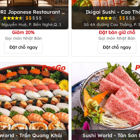
I Japanese Restaurant -
Ikigai Sushi - Cao T
Nguyễn Huệ
7 Nguyễn Huệ, P. Bến Nghé,Q. 1
Số 4A đường Cao Thắng, P. 5,
Giảm 20%
Đặt bàn giữ chỗ
Gọi món Nhật Bản
Gọi món Nhật Bản
Đặt chỗ ngay
Đặt chỗ ngay
 World - Trần Quang Khải
Sushi World - Tân Sơn