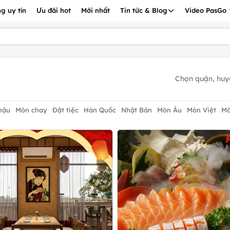
g uy tín
Ưu đãi hot
Mới nhất
Tin tức & Blog
Video PasGo
Chọn quận, huy
hậu
Món chay
Đặt tiệc
Hàn Quốc
Nhật Bản
Món Âu
Món Việt
Mó