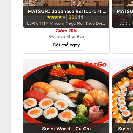
MATSURI Japanese Restaurant -
MATSUR
Vincom Mega Mall Thảo Điền
L5-07, TTTM Vincom Mega Mall Thảo Điền,
Số 3,5,
161 Võ Nguyễn Giáp, P. Thảo Điền, TP. Thủ
Giảm 20%
Đức
Gọi món Nhật Bản
Đặt chỗ ngay
Sushi World - Củ Chi
Sushi