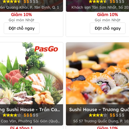
rần Quang Khải, P. Tân Định, Q. 1
Khách sạn Tân Sơn Nhất, Số 2
Văn Thụ, P. 9, Q. Phú Nhu
Giảm 10%
Giảm 10%
Gọi món Nhật
Gọi món Nhật
Đặt chỗ ngay
Đặt chỗ ngay
ng Sushi House - Trần Cao
Sushi House – Trương Qu
Vân
n Cao Vân, Phường Sài Gòn (Quận
Số 57 Trương Quốc Dung, P. 10
1 cũ), Tp. HCM
Nhuận
Đi 4 tặng 1
Giảm 10%