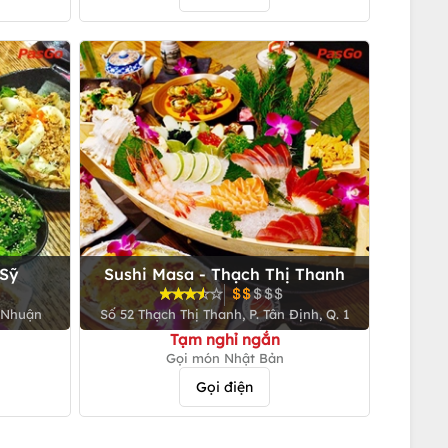
 Sỹ
Sushi Masa - Thạch Thị Thanh
ú Nhuận
Số 52 Thạch Thị Thanh, P. Tân Định, Q. 1
Tạm nghỉ ngắn
Gọi món Nhật Bản
Gọi điện