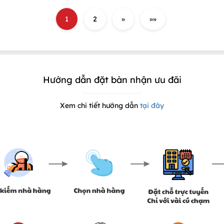
1
2
»
»»
Hướng dẫn đặt bàn nhận ưu đãi
Xem chi tiết hướng dẫn
tại đây