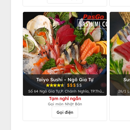
Taiyo Sushi - Ngô Gia Tự
Su
Số 64 Ngô Gia Tự,P. Chánh Nghĩa, TP.Thủ
26/1 L
Dầu Một, Bình Dương
Tạm nghỉ ngắn
Gọi món Nhật Bản
Gọi điện