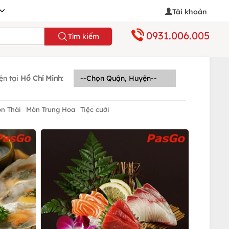
Tài khoản
0931.006.005
Tìm kiếm
ện tại
Hồ Chí Minh
:
n Thái
Món Trung Hoa
Tiệc cưới