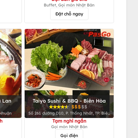
Buffet, Gọi món Nhật Bản
Đặt chỗ ngay
a Lan
Taiyo Sushi & BBQ - Biên Hòa
 Nhuận
Số 261 đường D10, P. Thống Nhất, TP. Biên
Hòa
h
Tạm nghỉ ngắn
Gọi món Nhật Bản
Gọi điện