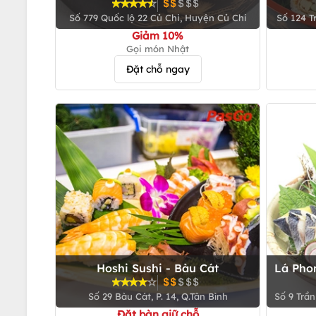
Số 779 Quốc lộ 22 Củ Chi, Huyện Củ Chi
Số 124 T
Giảm 10%
Gọi món Nhật
Đặt chỗ ngay
Hoshi Sushi - Bàu Cát
Lá Pho
Số 29 Bàu Cát, P. 14, Q.Tân Bình
Số 9 Trầ
Đặt bàn giữ chỗ