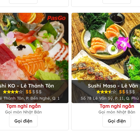
shi KO - Lê Thánh Tôn
Sushi Masa - Lê Văn
ê Thánh Tôn, P. Bến Nghé, Q. 1
Số 78 Lê Văn Sỹ, P. 11, Q. Ph
Tạm nghỉ ngắn
Tạm nghỉ ngắn
Gọi món Nhật Bản
Gọi món Nhật Bản
Gọi điện
Gọi điện