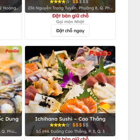
Tuyển
02 Hoàng
236 Nguyễn Trọng Tuyển, Phường 8, Q. Phú
ận
nhuận
Đặt bàn giữ chỗ
Gọi món Nhật
Đặt chỗ ngay
ốc Dung
Ichihana Sushi – Cao Thắng
, Q. Phú
Số 69A Đường Cao Thắng, P. 3, Q. 3
Đặt bàn giữ chỗ