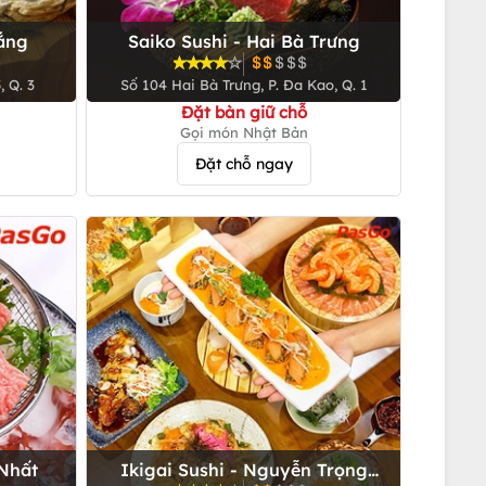
hắng
Saiko Sushi - Hai Bà Trưng
 Q. 3
Số 104 Hai Bà Trưng, P. Đa Kao, Q. 1
Đặt bàn giữ chỗ
Gọi món Nhật Bản
Đặt chỗ ngay
 Nhất
Ikigai Sushi - Nguyễn Trọng