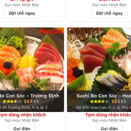
Gọi món Nhật Bản
Gọi món Nhật Bản
Đặt chỗ ngay
Đặt chỗ ngay
Ba Con Sóc – Trương Định
Sushi Ba Con Sóc - Ho
 29 Trương Định, P. 6, Q. 3
Số 47D Hoa Lan, P. 2, Q. Phú
Tạm dừng nhận khách
Tạm dừng nhận khác
Gọi món Nhật Bản
Gọi món Nhật Bản
Gọi điện
Gọi điện