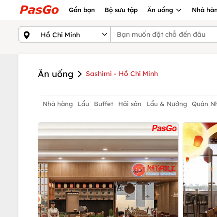
Gần bạn
Bộ sưu tập
Ăn uống
Nhà hàn
Ăn uống
Sashimi - Hồ Chí Minh
Nhà hàng
Lẩu
Buffet
Hải sản
Lẩu & Nướng
Quán N