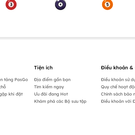
Tiện ích
Điều khoản & 
ền tảng PasGo
Địa điểm gần bạn
Điều khoản sử d
chỗ
Tìm kiếm ngay
Quy chế hoạt đ
gặp khi đặt
Ưu đãi đang Hot
Chính sách bảo 
Khám phá các Bộ sưu tập
Điều khoản với Đ