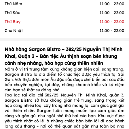
Thứ Năm
11:00 - 22:00
Thứ Sáu
11:00 - 22:00
Thứ Bảy
11:00 - 22:00
Chủ Nhật
11:00 - 22:00
Nhà hàng Sargon Bistro – 382/25 Nguyễn Thị Minh
Khai, Quận 3 – Bàn tiệc Âu thịnh soạn bên khung
cảnh nhẹ nhàng, hòa hợp cùng thiên nhiên
Nằm ở vị trí trung tâm cùng không gian hiện đại, sang trọng,
Sargon Bistro là địa điểm tổ chức tiệc được yêu thích tại Sài
Gòn. Với thực đơn món Âu đặc sắc được chế biến bởi các đầu
bếp chuyên nghiệp, tại đây, những khoảnh khắc và kỷ niệm
của bạn sẽ thật sự đáng nhớ.
Tọa lạc tại địa chỉ 382/25 Nguyễn Thị Minh Khai, quận 3,
Sargon Bistro sở hữu không gian trẻ trung, sang trọng kết
hợp cùng nhiều loại cây trong nhà mang lại cảm giác gần gũi
với thiên nhiên. Sargon luôn mong muốn tạo cảm giác ấm
cúng và gần gũi như ngôi nhà thứ hai của bạn. Khu vực được
yêu thích nhất có lẽ là những chiếc bàn bên lối đi dọc hành
lang cầu thang – nơi có thể quan sát gần như toàn bộ nhà