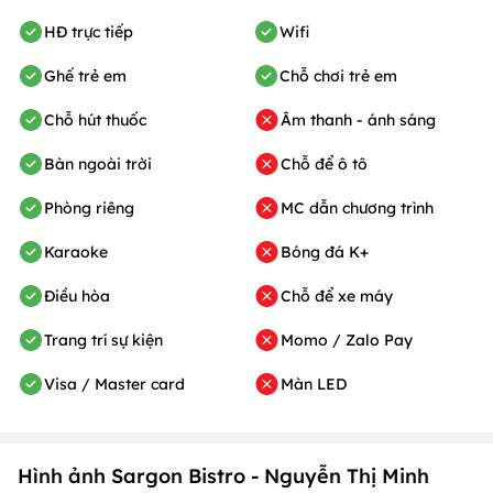
HĐ trực tiếp
Wifi
Ghế trẻ em
Chỗ chơi trẻ em
Chỗ hút thuốc
Âm thanh - ánh sáng
Bàn ngoài trời
Chỗ để ô tô
Phòng riêng
MC dẫn chương trình
Karaoke
Bóng đá K+
Điều hòa
Chỗ để xe máy
Trang trí sự kiện
Momo / Zalo Pay
Visa / Master card
Màn LED
Hình ảnh Sargon Bistro - Nguyễn Thị Minh