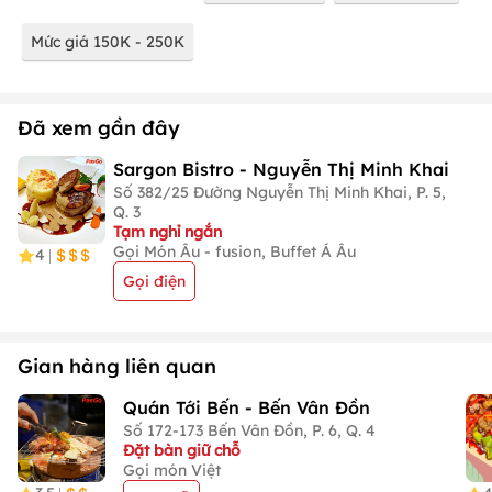
Mức giá 150K - 250K
Đã xem gần đây
Sargon Bistro - Nguyễn Thị Minh Khai
Số 382/25 Đường Nguyễn Thị Minh Khai, P. 5,
Q. 3
Tạm nghỉ ngắn
Gọi Món Âu - fusion, Buffet Á Âu
4
|
Gọi điện
Gian hàng liên quan
Quán Tới Bến - Bến Vân Đồn
Số 172-173 Bến Vân Đồn, P. 6, Q. 4
Đặt bàn giữ chỗ
Gọi món Việt