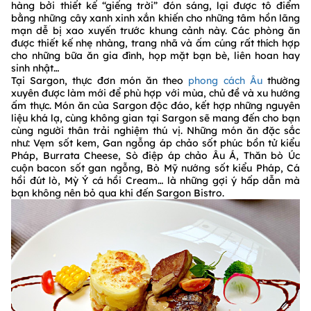
hàng bởi thiết kế “giếng trời” đón sáng, lại được tô điểm
bằng những cây xanh xinh xắn khiến cho những tâm hồn lãng
mạn dễ bị xao xuyến trước khung cảnh này. Các phòng ăn
được thiết kế nhẹ nhàng, trang nhã và ấm cúng rất thích hợp
cho những bữa ăn gia đình, họp mặt bạn bè, liên hoan hay
sinh nhật…
Tại Sargon, thực đơn món ăn theo
phong cách Âu
thường
xuyên được làm mới để phù hợp với mùa, chủ đề và xu hướng
ấm thực. Món ăn của Sargon độc đáo, kết hợp những nguyên
liệu khá lạ, cùng không gian tại Sargon sẽ mang đến cho bạn
cùng người thân trải nghiệm thú vị. Những món ăn đặc sắc
như: Vẹm sốt kem, Gan ngỗng áp chảo sốt phúc bồn tử kiểu
Pháp, Burrata Cheese, Sò điệp áp chảo Âu Á, Thăn bò Úc
cuộn bacon sốt gan ngỗng, Bò Mỹ nướng sốt kiểu Pháp, Cá
hồi đút lò, Mỳ Ý cá hồi Cream… là những gợi ý hấp dẫn mà
bạn không nên bỏ qua khi đến Sargon Bistro.