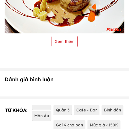
Xem thêm
Đánh giá bình luận
TỪ KHÓA:
Quận 3
Cafe - Bar
Bình dân
Món Âu
Gợi ý cho bạn
Mức giá <150K