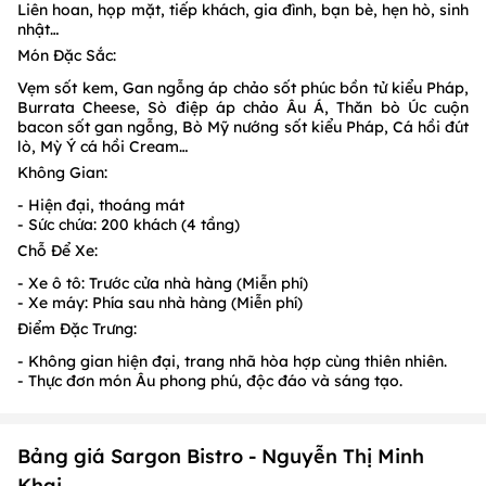
Liên hoan, họp mặt, tiếp khách, gia đình, bạn bè, hẹn hò, sinh
nhật…
Món Đặc Sắc:
Vẹm sốt kem, Gan ngỗng áp chảo sốt phúc bồn tử kiểu Pháp,
Burrata Cheese, Sò điệp áp chảo Âu Á, Thăn bò Úc cuộn
bacon sốt gan ngỗng, Bò Mỹ nướng sốt kiểu Pháp, Cá hồi đút
lò, Mỳ Ý cá hồi Cream…
Không Gian:
- Hiện đại, thoáng mát
- Sức chứa: 200 khách (4 tầng)
Chỗ Để Xe:
- Xe ô tô: Trước cửa nhà hàng (Miễn phí)
- Xe máy: Phía sau nhà hàng (Miễn phí)
Điểm Đặc Trưng:
- Không gian hiện đại, trang nhã hòa hợp cùng thiên nhiên.
- Thực đơn món Âu phong phú, độc đáo và sáng tạo.
Bảng giá Sargon Bistro - Nguyễn Thị Minh
Khai