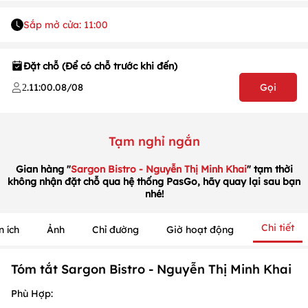
Sắp mở cửa: 11:00
Đặt chỗ (Để có chỗ trước khi đến)
.
11:00
.
08/08
Gọi
2
Tạm nghỉ ngắn
Gian hàng "
Sargon Bistro - Nguyễn Thị Minh Khai
" tạm thời
1
/
1
không nhận đặt chỗ qua hệ thống PasGo, hãy quay lại sau bạn
/
1
nhé!
Chi tiết
n ích
Ảnh
Chỉ đường
Giờ hoạt động
Tóm tắt Sargon Bistro - Nguyễn Thị Minh Khai
Phù Hợp: