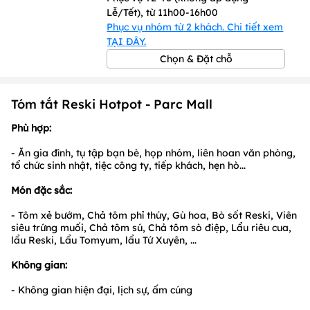
Lễ/Tết), từ 11h00-16h00
Phục vụ nhóm từ 2 khách. Chi tiết xem
TẠI ĐÂY.
Chọn & Đặt chỗ
Tóm tắt Reski Hotpot - Parc Mall
Phù hợp:
- Ăn gia đình, tụ tập bạn bè, họp nhóm, liên hoan văn phòng,
tổ chức sinh nhật, tiệc công ty, tiếp khách, hẹn hò...
Món đặc sắc:
- Tôm xẻ bướm, Chả tôm phỉ thúy, Gù hoa, Bò sốt Reski, Viên
siêu trứng muối, Chả tôm sú, Chả tôm sò điệp, Lẩu riêu cua,
lẩu Reski, Lẩu Tomyum, lẩu Tứ Xuyên, ...
Không gian:
- Không gian hiện đại, lịch sự, ấm cúng