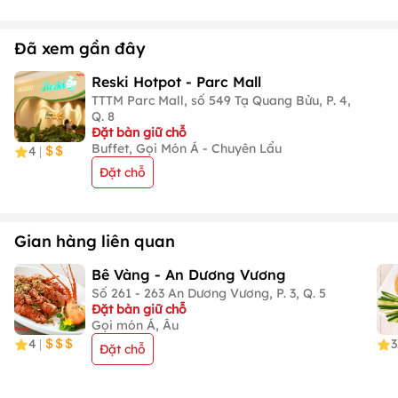
Đã xem gần đây
Reski Hotpot - Parc Mall
TTTM Parc Mall, số 549 Tạ Quang Bửu, P. 4,
Q. 8
Đặt bàn giữ chỗ
Buffet, Gọi Món Á - Chuyên Lẩu
4
|
Đặt chỗ
Gian hàng liên quan
Bê Vàng - An Dương Vương
Số 261 - 263 An Dương Vương, P. 3, Q. 5
Đặt bàn giữ chỗ
Gọi món Á, Âu
4
3
|
Đặt chỗ