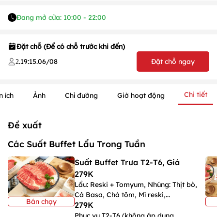
Đang mở cửa: 10:00 - 22:00
Đặt chỗ (Để có chỗ trước khi đến)
.
19:15
.
06/08
Đặt chỗ ngay
2
Chi tiết
n ích
Ảnh
Chỉ đường
Giờ hoạt động
Đề xuất
Các Suất Buffet Lẩu Trong Tuần
1
/
1
/
1
Suất Buffet Trưa T2-T6, Giá
279K
Lẩu: Reski + Tomyum, Nhúng: Thịt bò,
Cá Basa, Chả tôm, Mì reski,...
Bán chạy
279K
Phục vụ T2-T6 (không áp dụng