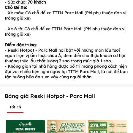
- Sức chứa:
70 khách
Chỗ Để Xe:
- Xe máy: Có chỗ để xe TTTM Parc Mall (Phí phụ thuộc đơn vị
trông giữ xe)
- Xe ô tô: Có chỗ để xe TTTM Parc Mall (Phí phụ thuộc đơn vị
trông giữ xe)
Điểm đặc trưng:
- Reski Hotpot - Parc Mall nổi bật với những món lẩu tươi
ngon trọn vị ẩm thực châu Á, đem đến cho thực khách cơ hội
thưởng thức lẩu chất lượng 3 sao trong mức giá 1 sao.
- Không gian tại nhà hàng được bố trí mang phong cách hiện
đại với nhiều tiện nghi ngay tại TTTM Parc Mall, là nơi để bạn
tận hưởng bữa ăn sum vầy cùng người thân.
Bảng giá Reski Hotpot - Parc Mall
Tất cả