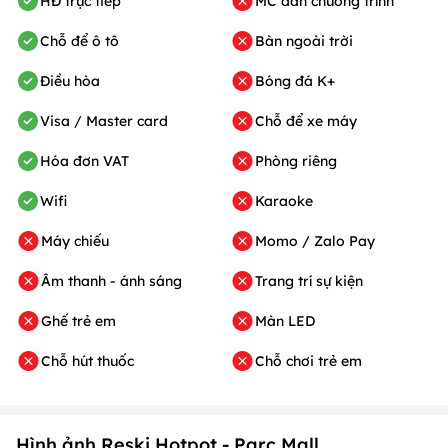
HĐ trực tiếp
MC dẫn chương trình
Chỗ để ô tô
Bàn ngoài trời
Điều hòa
Bóng đá K+
Visa / Master card
Chỗ để xe máy
Hóa đơn VAT
Phòng riêng
Wifi
Karaoke
Máy chiếu
Momo / Zalo Pay
Âm thanh - ánh sáng
Trang trí sự kiện
Ghế trẻ em
Màn LED
Chỗ hút thuốc
Chỗ chơi trẻ em
Hình ảnh Reski Hotpot - Parc Mall