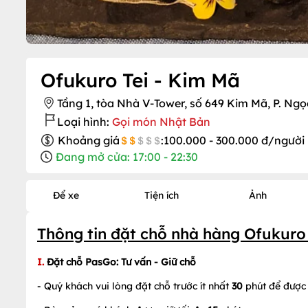
Ofukuro Tei - Kim Mã
Tầng 1, tòa Nhà V-Tower, số 649 Kim Mã, P. Ng
Loại hình:
Gọi món Nhật Bản
Khoảng giá
:
100.000 - 300.000 đ/người
Đang mở cửa: 17:00 - 22:30
Để xe
Tiện ích
Ảnh
Thông tin đặt chỗ nhà hàng Ofukuro
I.
Đặt chỗ PasGo
: Tư vấn - Giữ chỗ
- Quý khách vui lòng đặt chỗ trước ít nhất
30
phút để được 