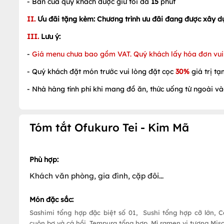
- Bàn của quý khách được giữ tối đa
15
phút
II.
Ưu đãi tặng kèm: Chương trình ưu đãi đang được xây d
III.
Lưu ý:
-
Giá menu chưa bao gồm VAT. Quý khách lấy hóa đơn vui 
- Quý khách đặt món trước vui lòng đặt cọc
30%
giá trị tạ
- Nhà hàng tính phí khi mang đồ ăn, thức uống từ ngoài v
Tóm tắt Ofukuro Tei - Kim Mã
Phù hợp:
Khách văn phòng, gia đình, cặp đôi...
Món đặc sắc:
Sashimi tổng hợp đặc biệt số 01, Sushi tổng hợp cỡ lớn,
cuộn bơ và cá hồi, Tempura tổng hợp, Mì ramen vị tương Miso, 