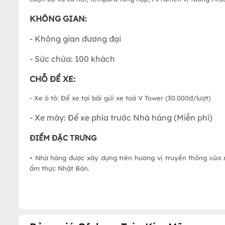
KHÔNG GIAN:
- Không gian đương đại
- Sức chứa: 100 khách
CH
Ỗ ĐỂ XE:
- Xe ô tô: Để xe tại bãi gửi xe toà V Tower (30.000đ/lượt)
- Xe máy: Để xe phía trước Nhà hàng (Miễn phí)
ĐIỂM ĐẶC TRƯNG
-
Nhà hàng được xây dựng trên hương vị truyền thống của
ẩm thực Nhật Bản.