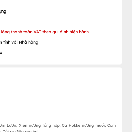
ựng
lòng thanh toán VAT theo qui định hiện hành
m tính với Nhà hàng
ào
 Cơm Lươn, Xiên nướng tổng hợp, Cá Hokke nướng muối, Cơm
Cồi sò điệp xào bơ....