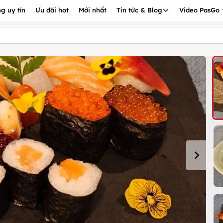
g uy tín
Ưu đãi hot
Mới nhất
Tin tức & Blog
Video PasGo