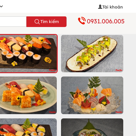
Tài khoản
0931.006.005
Tìm kiếm