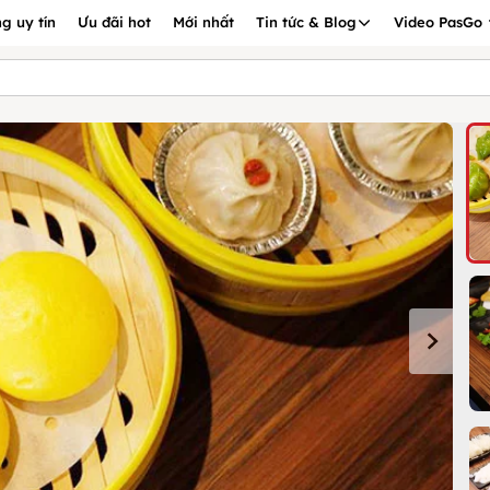
g uy tín
Ưu đãi hot
Mới nhất
Tin tức & Blog
Video PasGo