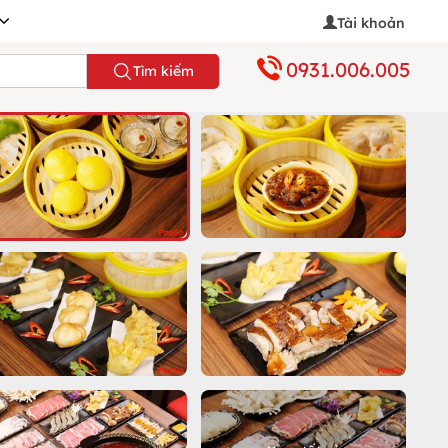
Tài khoản
0931.006.005
Tìm kiếm