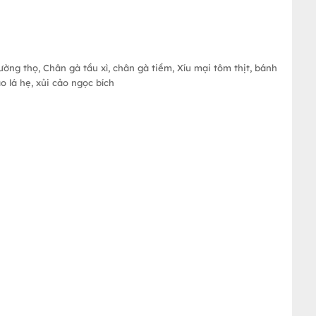
ờng thọ, Chân gà tầu xì, chân gà tiềm, Xíu mại tôm thịt, bánh
 lá hẹ, xủi cảo ngọc bích