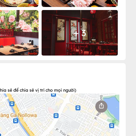
+ 3
a sẻ để chia sẻ vị trí cho mọi người)