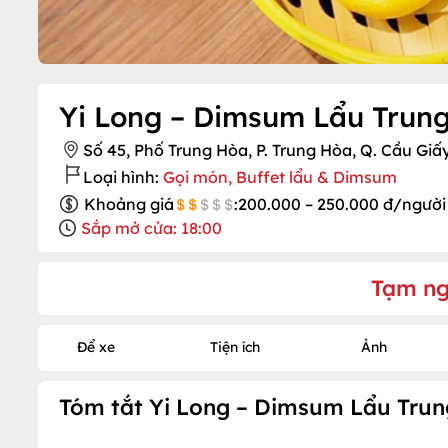
Yi Long – Dimsum Lẩu Trun
Số 45, Phố Trung Hòa, P. Trung Hòa, Q. Cầu Giấ
Loại hình:
Gọi món, Buffet lẩu & Dimsum
Khoảng giá
:
200.000 – 250.000 đ/người
Sắp mở cửa: 18:00
Tạm ng
Để xe
Tiện ích
Ảnh
Tóm tắt Yi Long – Dimsum Lẩu Trun