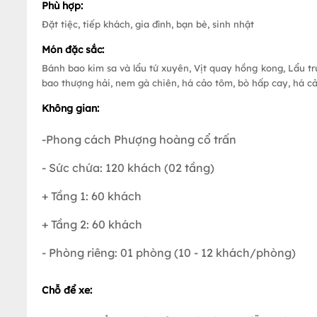
Phù hợp:
Đặt tiệc, tiếp khách, gia đình, bạn bè, sinh nhật
Món đặc sắc:
Bánh bao kim sa và lẩu tứ xuyên, Vịt quay hồng kong, Lẩu trư
bao thượng hải, nem gà chiên, há cảo tôm, bò hấp cay, há cảo
Không gian:
-Phong cách Phượng hoàng cổ trấn
- Sức chứa: 120 khách (02 tầng)
+ Tầng 1: 60 khách
+ Tầng 2: 60 khách
- Phòng riêng: 01 phòng (10 - 12 khách/phòng)
Chỗ để xe: