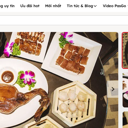
g uy tín
Ưu đãi hot
Mới nhất
Tin tức & Blog
Video PasGo