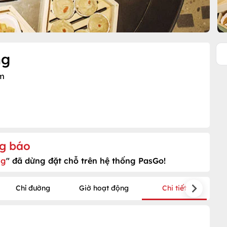
ng
ếm
g báo
ng
" đã dừng đặt chỗ trên hệ thống PasGo!
Chỉ đường
Giờ hoạt động
Chi tiết