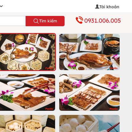
Tài khoản
0931.006.005
Tìm kiếm