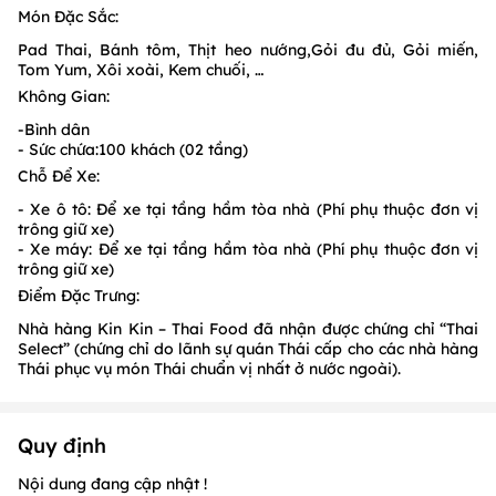
Món Đặc Sắc:
Pad Thai, Bánh tôm, Thịt heo nướng,Gỏi đu đủ, Gỏi miến,
Tom Yum, Xôi xoài, Kem chuối, …
Không Gian:
-Bình dân
- Sức chứa:100 khách (02 tầng)
Chỗ Để Xe:
- Xe ô tô: Để xe tại tầng hầm tòa nhà (Phí phụ thuộc đơn vị
trông giữ xe)
- Xe máy: Để xe tại tầng hầm tòa nhà (Phí phụ thuộc đơn vị
trông giữ xe)
Điểm Đặc Trưng:
Nhà hàng Kin Kin – Thai Food đã nhận được chứng chỉ “Thai
Select” (chứng chỉ do lãnh sự quán Thái cấp cho các nhà hàng
Thái phục vụ món Thái chuẩn vị nhất ở nước ngoài).
Quy định
Nội dung đang cập nhật !