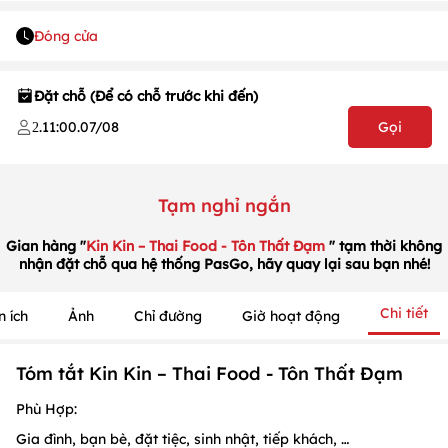
Đóng cửa
Đặt chỗ (Để có chỗ trước khi đến)
.
11:00
.
07/08
Gọi
2
1
/
1
/
1
Tạm nghỉ ngắn
Gian hàng "
Kin Kin – Thai Food - Tôn Thất Đạm
" tạm thời không
nhận đặt chỗ qua hệ thống PasGo, hãy quay lại sau bạn nhé!
Chi tiết
n ích
Ảnh
Chỉ đường
Giờ hoạt động
Tóm tắt Kin Kin – Thai Food - Tôn Thất Đạm
Phù Hợp:
Gia đình, bạn bè, đặt tiệc, sinh nhật, tiếp khách, …