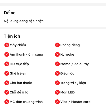
Để xe
Nội dung đang cập nhật !
Tiện ích
Máy chiếu
Phòng riêng
Âm thanh - ánh sáng
Karaoke
HĐ trực tiếp
Momo / Zalo Pay
Ghế trẻ em
Điều hòa
Chỗ hút thuốc
Trang trí sự kiện
Chỗ để ô tô
Màn LED
MC dẫn chương trình
Visa / Master card