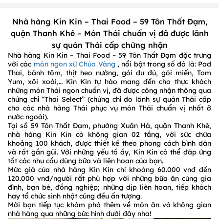
Nhà hàng Kin Kin – Thai Food – 59 Tôn Thất Đạm,
quận Thanh Khê – Món Thái chuẩn vị đã được lãnh
sự quán Thái cấp chứng nhận
Nhà hàng Kin Kin – Thai Food – 59 Tôn Thất Đạm đặc trưng
với các
món ngon xứ Chùa Vàng
, nổi bật trong số đó là: Pad
Thai, bánh tôm, thịt heo nướng, gỏi đu đủ, gỏi miến, Tom
Yum, xôi xoài,… Kin Kin tự hào mang đến cho thực khách
những món Thái ngon chuẩn vị, đã được công nhận thông qua
chứng chỉ “Thai Select” (chứng chỉ do lãnh sự quán Thái cấp
cho các nhà hàng Thái phục vụ món Thái chuẩn vị nhất ở
nước ngoài).
Tại số 59 Tôn Thất Đạm, phường Xuân Hà, quận Thanh Khê,
nhà hàng Kin Kin có không gian 02 tầng, với sức chứa
khoảng 100 khách, được thiết kế theo phong cách bình dân
và rất gần gũi. Với những yếu tố ấy, Kin Kin có thể đáp ứng
tốt các nhu cầu dùng bữa và liên hoan của bạn.
Mức giá của nhà hàng Kin Kin chỉ khoảng 60.000 vnđ đến
120.000 vnđ/người rất phù hợp với những bữa ăn cùng gia
đình, bạn bè, đồng nghiệp; những dịp liên hoan, tiếp khách
hay tổ chức sinh nhật cũng đều ấn tượng.
Mời bạn tiếp tục khám phá thêm về món ăn và không gian
nhà hàng qua những bức hình dưới đây nha!