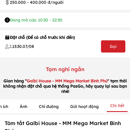
250.000 - 400.000 đ/người
Đang mở cửa: 10:30 - 22:30
Đặt chỗ (Để có chỗ trước khi đến)
.
13:30
.
07/08
Gọi
2
Tạm nghỉ ngắn
1
/
1
/
1
Gian hàng "
Galbi House - MM Mega Market Bình Phú
" tạm thời
không nhận đặt chỗ qua hệ thống PasGo, hãy quay lại sau bạn
nhé!
Chi tiết
n ích
Ảnh
Chỉ đường
Giờ hoạt động
Tóm tắt Galbi House - MM Mega Market Bình