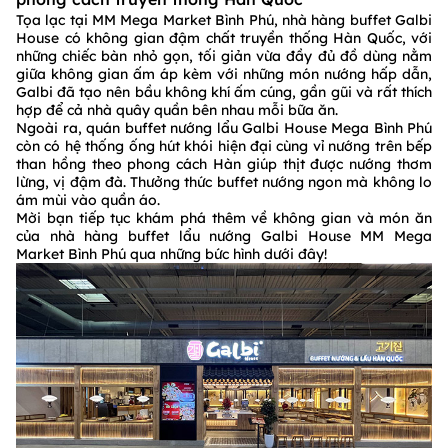
Tọa lạc tại MM Mega Market Bình Phú, nhà hàng buffet Galbi
House có không gian đậm chất truyền thống Hàn Quốc, với
những chiếc bàn nhỏ gọn, tối giản vừa đầy đủ đồ dùng nằm
giữa không gian ấm áp kèm với những món nướng hấp dẫn,
Galbi đã tạo nên bầu không khí ấm cúng, gần gũi và rất thích
hợp để cả nhà quây quần bên nhau mỗi bữa ăn.
Ngoài ra, quán buffet nướng lẩu Galbi House Mega Bình Phú
còn có hệ thống ống hút khói hiện đại cùng vỉ nướng trên bếp
than hồng theo phong cách Hàn giúp thịt được nướng thơm
lừng, vị đậm đà. Thưởng thức buffet nướng ngon mà không lo
ám mùi vào quần áo.
Mời bạn tiếp tục khám phá thêm về không gian và món ăn
của nhà hàng buffet lẩu nướng Galbi House MM Mega
Market Bình Phú qua những bức hình dưới đây!