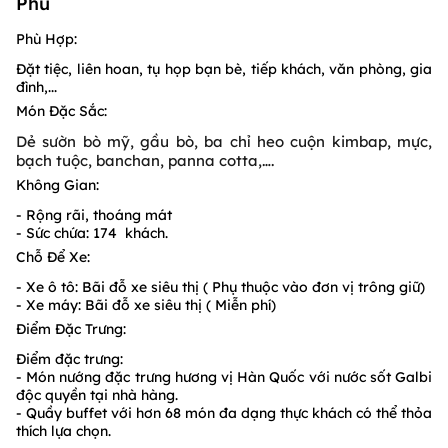
Phú
Phù Hợp:
Đặt tiệc, liên hoan, tụ họp bạn bè, tiếp khách, văn phòng, gia
đình,...
Món Đặc Sắc:
Dẻ sườn bò mỹ, gầu bò, ba chỉ heo cuộn kimbap, mực,
bạch tuộc, banchan, panna cotta,….
Không Gian:
- Rộng rãi, thoáng mát
- Sức chứa: 174 khách.
Chỗ Để Xe:
- Xe ô tô: Bãi đỗ xe siêu thị ( Phụ thuộc vào đơn vị trông giữ)
- Xe máy: Bãi đỗ xe siêu thị ( Miễn phí)
Điểm Đặc Trưng:
Điểm đặc trưng:
- Món nướng đặc trưng hương vị Hàn Quốc với nước sốt Galbi
độc quyền tại nhà hàng.
- Quầy buffet với hơn 68 món đa dạng thực khách có thể thỏa
thích lựa chọn.