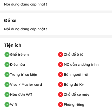
Nội dung đang cập nhật !
Để xe
Nội dung đang cập nhật !
Tiện ích
Ghế trẻ em
Chỗ để ô tô
Điều hòa
MC dẫn chương trình
Trang trí sự kiện
Bàn ngoài trời
Visa / Master card
Bóng đá K+
Hóa đơn VAT
Chỗ để xe máy
Wifi
Phòng riêng