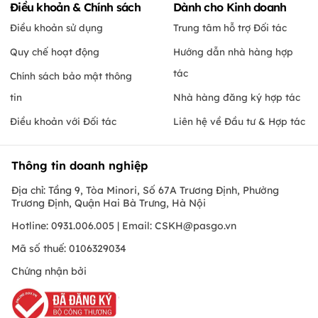
Điều khoản & Chính sách
Dành cho Kinh doanh
Điều khoản sử dụng
Trung tâm hỗ trợ Đối tác
Quy chế hoạt động
Hướng dẫn nhà hàng hợp
tác
Chính sách bảo mật thông
tin
Nhà hàng đăng ký hợp tác
Điều khoản với Đối tác
Liên hệ về Đầu tư & Hợp tác
Thông tin doanh nghiệp
Địa chỉ: Tầng 9, Tòa Minori, Số 67A Trương Định, Phường
Trương Định, Quận Hai Bà Trưng, Hà Nội
Hotline: 0931.006.005 | Email:
CSKH@pasgo.vn
Mã số thuế: 0106329034
Chứng nhận bởi