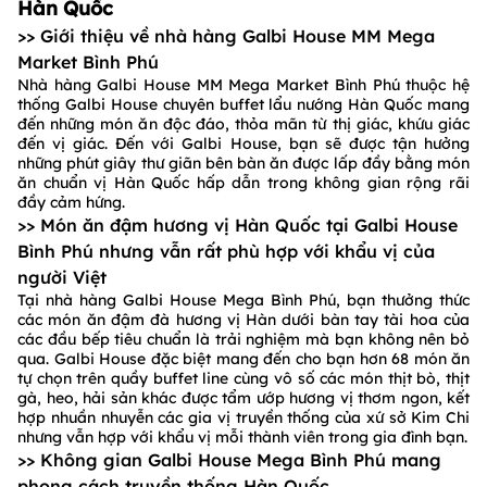
Hàn Quốc
>> Giới thiệu về nhà hàng Galbi House MM Mega
Market Bình Phú
Nhà hàng Galbi House MM Mega Market Bình Phú thuộc hệ
thống Galbi House chuyên buffet lẩu nướng Hàn Quốc mang
đến những món ăn độc đáo, thỏa mãn từ thị giác, khứu giác
đến vị giác. Đến với Galbi House, bạn sẽ được tận hưởng
những phút giây thư giãn bên bàn ăn được lấp đầy bằng món
ăn chuẩn vị Hàn Quốc hấp dẫn trong không gian rộng rãi
đầy cảm hứng.
>> Món ăn đậm hương vị Hàn Quốc tại Galbi House
Bình Phú nhưng vẫn rất phù hợp với khẩu vị của
người Việt
Tại nhà hàng Galbi House Mega Bình Phú, bạn thưởng thức
các món ăn đậm đà hương vị Hàn dưới bàn tay tài hoa của
các đầu bếp tiêu chuẩn là trải nghiệm mà bạn không nên bỏ
qua. Galbi House đặc biệt mang đến cho bạn hơn 68 món ăn
tự chọn trên quầy buffet line cùng vô số các món thịt bò, thịt
gà, heo, hải sản khác được tẩm ướp hương vị thơm ngon, kết
hợp nhuần nhuyễn các gia vị truyền thống của xứ sở Kim Chi
nhưng vẫn hợp với khẩu vị mỗi thành viên trong gia đình bạn.
>> Không gian Galbi House Mega Bình Phú mang
phong cách truyền thống Hàn Quốc