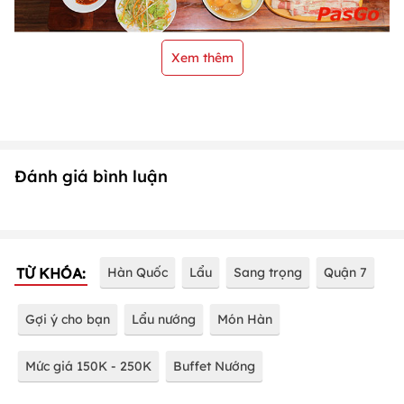
Xem thêm
Đánh giá bình luận
TỪ KHÓA:
Hàn Quốc
Lẩu
Sang trọng
Quận 7
Gợi ý cho bạn
Lẩu nướng
Món Hàn
Mức giá 150K - 250K
Buffet Nướng