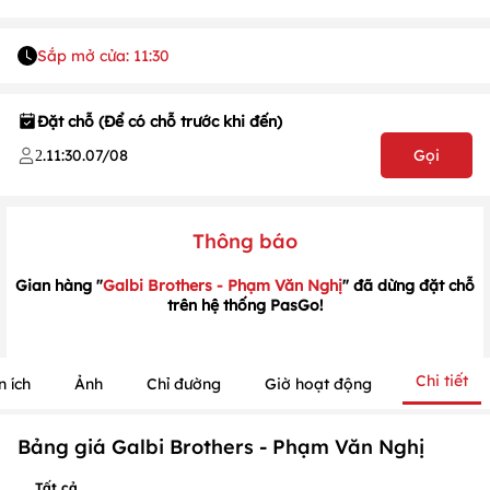
Sắp mở cửa: 11:30
1
/
1
/
1
Đặt chỗ (Để có chỗ trước khi đến)
.
11:30
.
07/08
Gọi
2
Thông báo
Gian hàng "
Galbi Brothers - Phạm Văn Nghị
" đã dừng đặt chỗ
trên hệ thống PasGo!
Chi tiết
n ích
Ảnh
Chỉ đường
Giờ hoạt động
Bảng giá Galbi Brothers - Phạm Văn Nghị
Tất cả