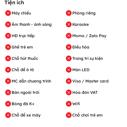
Tiện ích
Máy chiếu
Phòng riêng
Âm thanh - ánh sáng
Karaoke
HĐ trực tiếp
Momo / Zalo Pay
Ghế trẻ em
Điều hòa
Chỗ hút thuốc
Trang trí sự kiện
Chỗ để ô tô
Màn LED
MC dẫn chương trình
Visa / Master card
Bàn ngoài trời
Hóa đơn VAT
Bóng đá K+
Wifi
Chỗ để xe máy
Chỗ chơi trẻ em