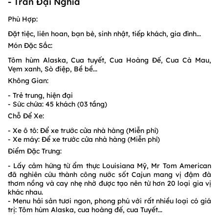
- Trần Đại Nghĩa
Phù Hợp:
Đặt tiệc, liên hoan, bạn bè, sinh nhật, tiếp khách, gia đình...
Món Đặc Sắc:
Tôm hùm Alaska, Cua tuyết, Cua Hoàng Đế, Cua Cà Mau,
Vẹm xanh, Sò điệp, Bề bề...
Không Gian:
- Trẻ trung, hiện đại
- Sức chứa: 45 khách (03 tầng)
Chỗ Để Xe:
- Xe ô tô: Để xe trước cửa nhà hàng (Miễn phí)
- Xe máy: Để xe trước cửa nhà hàng (Miễn phí)
Điểm Đặc Trưng:
- Lấy cảm hứng từ ẩm thực Louisiana Mỹ, Mr Tom American
đã nghiên cứu thành công nước sốt Cajun mang vị đậm đà
thơm nồng và cay nhẹ nhờ được tạo nên từ hơn 20 loại gia vị
khác nhau.
- Menu hải sản tươi ngon, phong phú với rất nhiều loại có giá
trị: Tôm hùm Alaska, cua hoàng đế, cua Tuyết...