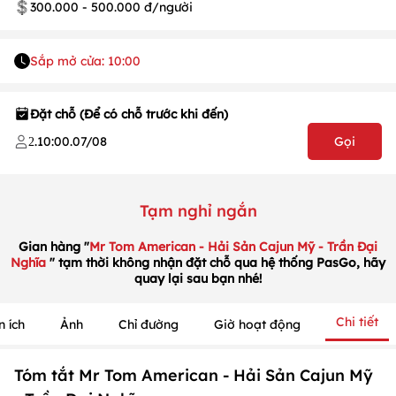
300.000 - 500.000 đ/người
Sắp mở cửa: 10:00
Đặt chỗ (Để có chỗ trước khi đến)
.
10:00
.
07/08
Gọi
2
Tạm nghỉ ngắn
1
/
1
/
1
Gian hàng "
Mr Tom American - Hải Sản Cajun Mỹ - Trần Đại
Nghĩa
" tạm thời không nhận đặt chỗ qua hệ thống PasGo, hãy
quay lại sau bạn nhé!
Chi tiết
n ích
Ảnh
Chỉ đường
Giờ hoạt động
Tóm tắt Mr Tom American - Hải Sản Cajun Mỹ