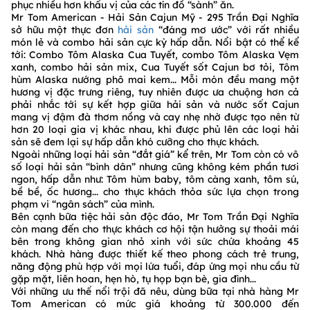
phục nhiều hơn khẩu vị của các tín đồ “sành” ăn.
Mr Tom American - Hải Sản Cajun Mỹ - 295 Trần Đại Nghĩa
sở hữu một thực đơn
hải sản
“đáng mơ ước” với rất nhiều
món lẻ và combo hải sản cực kỳ hấp dẫn. Nổi bật có thể kể
tới: Combo Tôm Alaska Cua Tuyết, combo Tôm Alaska Vẹm
xanh, combo hải sản mix, Cua Tuyết sốt Cajun bơ tỏi, Tôm
hùm Alaska nướng phô mai kem... Mỗi món đều mang một
hương vị đặc trưng riêng, tuy nhiên được ưa chuộng hơn cả
phải nhắc tới sự kết hợp giữa hải sản và nước sốt Cajun
mang vị đậm đà thơm nồng và cay nhẹ nhờ được tạo nên từ
hơn 20 loại gia vị khác nhau, khi được phủ lên các loại hải
sản sẽ đem lại sự hấp dẫn khó cưỡng cho thực khách.
Ngoài những loại hải sản “đắt giá” kể trên, Mr Tom còn có vô
số loại hải sản “bình dân” nhưng cũng không kém phần tươi
ngon, hấp dẫn như: Tôm hùm baby, tôm càng xanh, tôm sú,
bề bề, ốc hương... cho thực khách thỏa sức lựa chọn trong
phạm vi “ngân sách” của mình.
Bên cạnh bữa tiệc hải sản độc đáo, Mr Tom Trần Đại Nghĩa
còn mang đến cho thực khách cơ hội tận hưởng sự thoải mái
bên trong không gian nhỏ xinh với sức chứa khoảng 45
khách. Nhà hàng được thiết kế theo phong cách trẻ trung,
năng động phù hợp với mọi lứa tuổi, đáp ứng mọi nhu cầu từ
gặp mặt, liên hoan, hẹn hò, tụ họp bạn bè, gia đình...
Với những ưu thế nổi trội đã nêu, dùng bữa tại nhà hàng Mr
Tom American có mức giá khoảng từ 300.000 đến