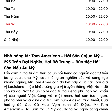
Thứ Ba
10:00 - 22:00
Thứ Tư
10:00 - 22:00
Thứ Năm
10:00 - 22:00
Thứ Sáu
10:00 - 22:00
Thứ Bảy
10:00 - 22:00
Chủ Nhật
10:00 - 22:00
Nhà hàng Mr Tom American - Hải Sản Cajun Mỹ –
295 Trần Đại Nghĩa, Hai Bà Trưng – Bữa tiệc Hải
Sản kiểu Âu Mỹ
Lấy cảm hứng từ ẩm thực cajun nổi tiếng có nguồn gốc từ tiểu
bang Louisiana Mỹ, sau thời gian nghiên cứu và sáng tạo
không ngừng, Mr Tom American đã kết hợp giữa các loại gia
vị Louisiana nhập khẩu cùng gia vị truyền thống Việt Nam để
cho ra đời Sốt Cajun có vị đặc trưng riêng phù hợp với khẩu
vị của người Việt. Cùng với một menu hải sản tươi ngon,
phong phú và cực kỳ giá trị: Tôm hùm Alaska, Cua tuyết, Cua
hoàng đế, Cua Cà Mau, Vẹm xanh, Sò Điệp... Mr Tom
American - Hải Sản Cajun Mỹ đã, đang và ngày càng chinh