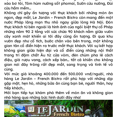
xào bơ tỏi, Tôm hùm nướng sốt phomai, Sườn cừu nướng, Đùi
cừu hầm mềm…
Không chỉ gây ấn tượng với thực khách bởi những món ăn
ngon, đẹp mắt, Le Jardin – French Bistro còn mang đến một
nước Pháp lãng mạn thu nhỏ ngay giữa lòng Hà Nội. Đón
thực khách từ bên ngoài là hình ảnh của ngôi biệt thự cổ Pháp
những năm 90 2 tầng với sức chứa 90 khách nằm giữa vườn
cây xanh mát khiến ai tới đây cũng ấn tượng. Đi qua khu
vườn đẹp như cổ tích, bước chân vào bên trong, một không
gian tân cổ điển hiện ra trước mắt thực khách. Với sự kết hợp
không gian giữa hiện đại và cổ điển cùng những nội thất
trang trí đậm chất Âu từ: cửa vòm, đèn chùm pha lê cách
điệu, giá rượu vang, cách xếp bàn… tất cả khiến cho không
gian nơi đây trông rất đẹp mắt, sang trọng và tinh tế vô
cùng.
Với mức giá khoảng 400.000 đến 500.000 vnđ/người, nhà
hàng Le Jardin – French Bistro rất phù hợp với những dịp
gặp mặt, hẹn hò, những bữa ăn cùng bạn bè, người thân, hay
tiếp khách...
Mời bạn tiếp tục khám phá thêm về món ăn và không gian
nhà hàng qua những bức hình dưới đây nha!