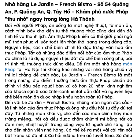
Nhà hàng Le Jardin – French Bistro - Số 54 Quảng
An, P. Quảng An, Q. Tây Hồ – Khám phá nước Pháp
“thu nhỏ” ngay trong lòng Hà Thành
Đối với người Pháp, ăn uống là một nghệ thuật, từ món ăn,
cách trình bày cho đến tư thế thưởng thức cũng đạt đến độ
tinh tế và thanh lịch. Ẩm thực Pháp khiến cả thế giới phải ngả
mũ thán phục vì luôn toát lên thần thái sang trọng đẳng cấp.
Nguyên liệu, cách chế biến chính là đặc trưng văn hóa ẩm
thực Pháp. Tất cả những đặc điểm nổi bật của ẩm thực Pháp
đó chính là sử dụng nguyên liệu đắt đỏ chế biến công phu, bài
trí tinh tế, thưởng thức đúng điệu. Để tìm một nhà hàng
món
Pháp
tại Hà Nội thì không khó nhưng với nhà hàng chuẩn vị
thì lại chẳng dễ chút nào, Le Jardin – French Bistro là một
trong những địa điểm thưởng thức ẩm thực Pháp chuẩn do
chính vị đầu bếp người bản xứ có hơn 20 năm kinh nghiệm
của khách sạn 5 sao Intercontinental dẫn dắt và nguyên liệu
chế biến món ăn được nhập khẩu hoàn toàn từ Pháp.
Đến với Le Jardin – French Bistro, những món ngon đặc sắc -
là linh hồn của ẩm thực Pháp dường như đều hội tụ đầy đủ tại
đây. Từ những món khai vị, cho đến các món chính hay món
tráng miệng… tất cả đều được chăm chút tỉ mỉ bằng tất cả
đam mê, nhiệt huyết trong công việc từ người chủ sáng lập
cho đến nhân viên nhà hàng. Có thể kể ra một vài cái tên nổi
bật trong số đó như: Cá hồi nướng trên gỗ tuyết tùng, Sò điệp