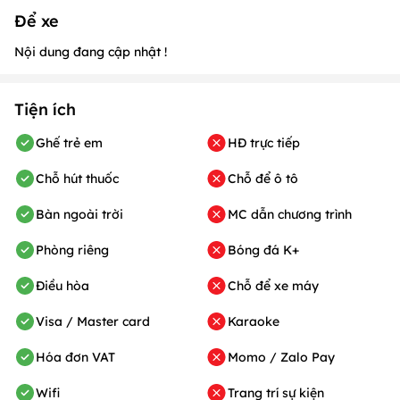
Để xe
Nội dung đang cập nhật !
Tiện ích
Ghế trẻ em
HĐ trực tiếp
Chỗ hút thuốc
Chỗ để ô tô
Bàn ngoài trời
MC dẫn chương trình
Phòng riêng
Bóng đá K+
Điều hòa
Chỗ để xe máy
Visa / Master card
Karaoke
Hóa đơn VAT
Momo / Zalo Pay
Wifi
Trang trí sự kiện