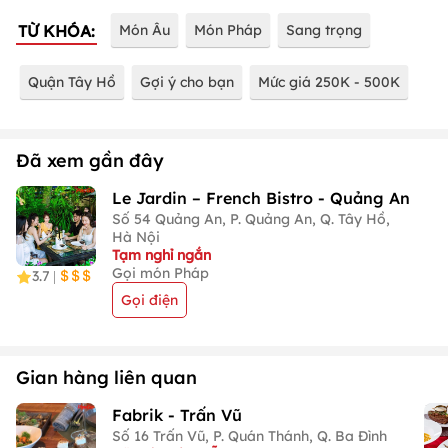
TỪ KHÓA:
Món Âu
Món Pháp
Sang trọng
Quận Tây Hồ
Gợi ý cho bạn
Mức giá 250K - 500K
Đã xem gần đây
Le Jardin – French Bistro - Quảng An
Số 54 Quảng An, P. Quảng An, Q. Tây Hồ,
Hà Nội
Tạm nghỉ ngắn
Gọi món Pháp
3.7
|
Gọi điện
Gian hàng liên quan
Fabrik - Trấn Vũ
Số 16 Trấn Vũ, P. Quán Thánh, Q. Ba Đình