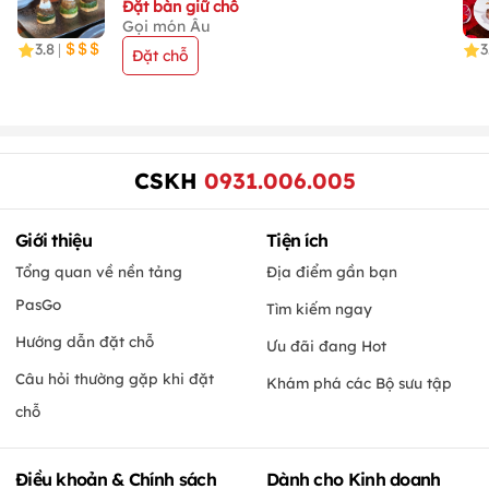
Đặt bàn giữ chỗ
Gọi món Âu
3.8
3
|
Đặt chỗ
CSKH
0931.006.005
Giới thiệu
Tiện ích
Tổng quan về nền tảng
Địa điểm gần bạn
PasGo
Tìm kiếm ngay
Hướng dẫn đặt chỗ
Ưu đãi đang Hot
Câu hỏi thường gặp khi đặt
Khám phá các Bộ sưu tập
chỗ
Điều khoản & Chính sách
Dành cho Kinh doanh