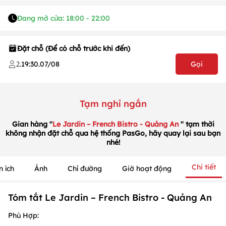
Đang mở cửa: 18:00 - 22:00
Đặt chỗ (Để có chỗ trước khi đến)
.
19:30
.
07/08
Gọi
2
Tạm nghỉ ngắn
Gian hàng "
Le Jardin – French Bistro - Quảng An
" tạm thời
không nhận đặt chỗ qua hệ thống PasGo, hãy quay lại sau bạn
nhé!
Chi tiết
n ích
Ảnh
Chỉ đường
Giờ hoạt động
1
/
1
/
1
Tóm tắt Le Jardin – French Bistro - Quảng An
Phù Hợp: