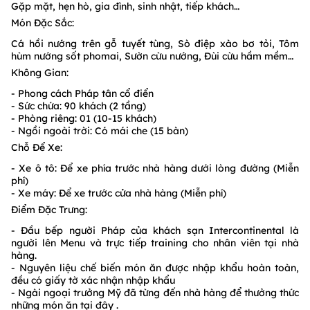
Gặp mặt, hẹn hò, gia đình, sinh nhật, tiếp khách…
Món Đặc Sắc:
Cá hồi nướng trên gỗ tuyết tùng, Sò điệp xào bơ tỏi, Tôm
hùm nướng sốt phomai, Sườn cừu nướng, Đùi cừu hầm mềm…
Không Gian:
- Phong cách Pháp tân cổ điển
- Sức chứa: 90 khách (2 tầng)
- Phòng riêng: 01 (10-15 khách)
- Ngồi ngoài trời: Có mái che (15 bàn)
Chỗ Để Xe:
- Xe ô tô: Để xe phía trước nhà hàng dưới lòng đường (Miễn
phí)
- Xe máy: Để xe trước cửa nhà hàng (Miễn phí)
Điểm Đặc Trưng:
- Đầu bếp người Pháp của khách sạn Intercontinental là
người lên Menu và trực tiếp training cho nhân viên tại nhà
hàng.
- Nguyên liệu chế biến món ăn được nhập khẩu hoàn toàn,
đều có giấy tờ xác nhận nhập khẩu
- Ngài ngoại trưởng Mỹ đã từng đến nhà hàng để thưởng thức
những món ăn tại đây .